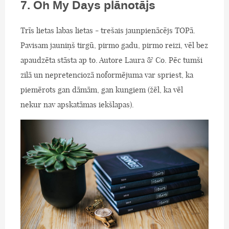
7. Oh My Days plānotājs
Trīs lietas labas lietas - trešais jaunpienācējs TOPā.
Pavisam jauniņš tirgū, pirmo gadu, pirmo reizi, vēl bez
apaudzēta stāsta ap to. Autore Laura & Co. Pēc tumši
zilā un nepretenciozā noformējuma var spriest, ka
piemērots gan dāmām, gan kungiem (žēl, ka vēl
nekur nav apskatāmas iekšlapas).