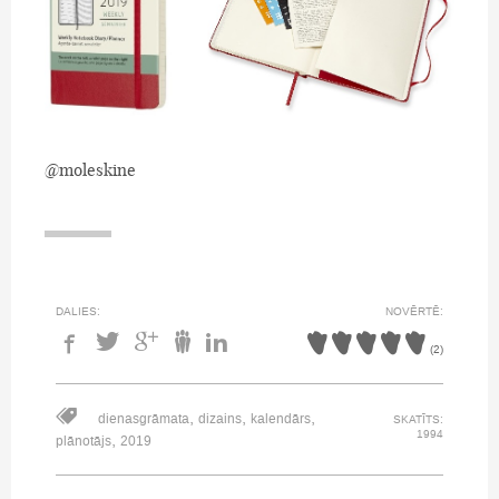
@moleskine
DALIES:
NOVĒRTĒ:
(
2
)
,
,
,
dienasgrāmata
dizains
kalendārs
SKATĪTS:
1994
,
plānotājs
2019