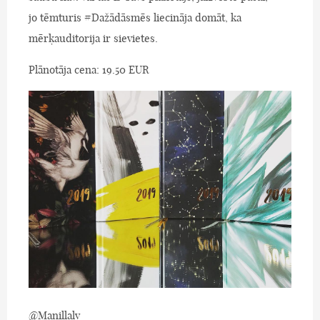
jo tēmturis #Dažādāsmēs liecināja domāt, ka
mērķauditorija ir sievietes.
Plānotāja cena: 19.50 EUR
@Manillalv