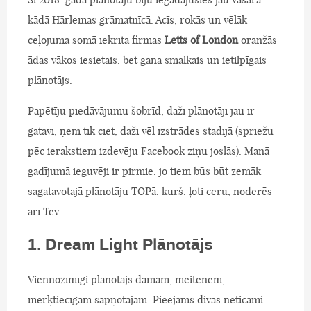
kādā Hārlemas grāmatnīcā. Acīs, rokās un vēlāk
ceļojuma somā iekrita firmas
Letts of London
oranžās
ādas vākos iesietais, bet gana smalkais un ietilpīgais
plānotājs.
Papētīju piedāvājumu šobrīd, daži plānotāji jau ir
gatavi, ņem tik ciet, daži vēl izstrādes stadijā (spriežu
pēc ierakstiem izdevēju Facebook ziņu joslās). Manā
gadījumā ieguvēji ir pirmie, jo tiem būs būt zemāk
sagatavotajā plānotāju TOPā, kurš, ļoti ceru, noderēs
arī Tev.
1. Dream Light Plānotājs
Viennozīmīgi plānotājs dāmām, meitenēm,
mērķtiecīgām sapņotājām. Pieejams divās neticami