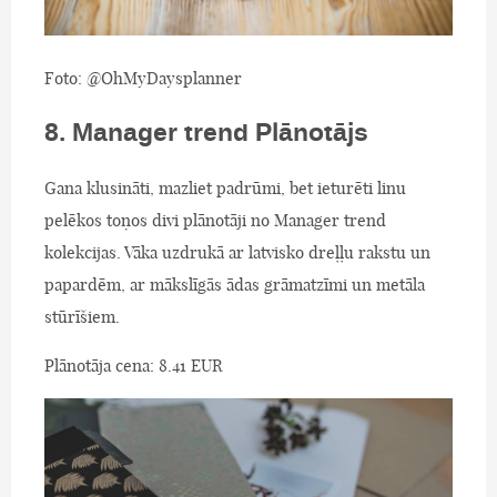
Foto: @OhMyDaysplanner
8. Manager trend Plānotājs
Gana klusināti, mazliet padrūmi, bet ieturēti linu
pelēkos toņos divi plānotāji no Manager trend
kolekcijas. Vāka uzdrukā ar latvisko dreļļu rakstu un
papardēm, ar mākslīgās ādas grāmatzīmi un metāla
stūrīšiem.
Plānotāja cena: 8.41 EUR