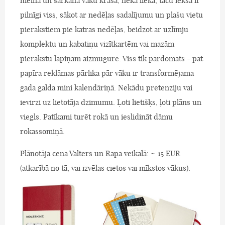
melnā un sarkanā vāku krāsa, nekā lieka, taču iekšā ir
pilnīgi viss, sākot ar nedēļas sadalījumu un plašu vietu
pierakstiem pie katras nedēļas, beidzot ar uzlīmju
komplektu un kabatiņu vizītkartēm vai mazām
pierakstu lapiņām aizmugurē. Viss tik pārdomāts - pat
papīra reklāmas pārlika pār vāku ir transformējama
gada galda mini kalendāriņā. Nekādu pretenziju vai
ievirzi uz lietotāja dzimumu. Ļoti lietišķs, ļoti plāns un
viegls. Patīkami turēt rokā un ieslidināt dāmu
rokassomiņā.
Plānotāja cena Valters un Rapa veikalā: ~ 15 EUR
(atkarībā no tā, vai izvēlas cietos vai mīkstos vākus).