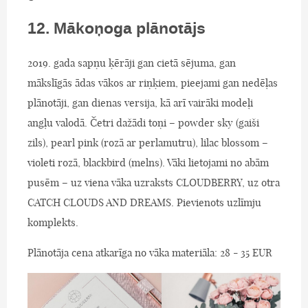
12. Mākoņoga plānotājs
2019. gada sapņu ķērāji gan cietā sējuma, gan
mākslīgās ādas vākos ar riņķiem, pieejami gan nedēļas
plānotāji, gan dienas versija, kā arī vairāki modeļi
angļu valodā. Četri dažādi toņi – powder sky (gaiši
zils), pearl pink (rozā ar perlamutru), lilac blossom –
violeti rozā, blackbird (melns). Vāki lietojami no abām
pusēm – uz viena vāka uzraksts CLOUDBERRY, uz otra
CATCH CLOUDS AND DREAMS. Pievienots uzlīmju
komplekts.
Plānotāja cena atkarīga no vāka materiāla: 28 - 35 EUR