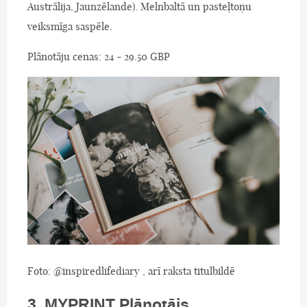
Austrālija, Jaunzēlande). Melnbaltā un pasteļtoņu
veiksmīga saspēle.
Plānotāju cenas: 24 - 29.50 GBP
Foto: @inspiredlifediary , arī raksta titulbildē
3. MYPRINT Plānotājs