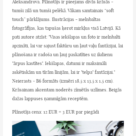
Aleksandrova. Plānotājs ir pieejams divās krāsās -
tumši zilā un tumši pelēkā. Vākam samtainais “soft
touch” pārklājums. Ilustrācijas - melnbaltas
fotogrāfijas, kas tapušas ķerot mirkļus visā Latvijā. Kā
pati autore atzīst: "Visas iekšlapas un foto ir melnbalti
apzināti, lai var sajust faktūru un ļaut vaļu fantāzijai, lai
plānošana ir radoša un ļauj paskatīties uz ikdienu
"ārpus kastītes". Iekšlapas, datumi ir maksimāli
askētiskām un tīrām līnijām, lai ir "telpa" fantāzijai."
Neierasts - B6 formāts (izmēri 18,5 x 13,5 x 1,5 cm).
Krāsainam akcentam noderēs zīmētās uzlīmes. Beigās
dažas lappuses ņammīgām receptēm.
Plānotāja cena: 12 EUR + 3 EUR par piegādi