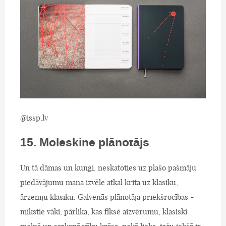
@issp.lv
15. Moleskine plānotājs
Un tā dāmas un kungi, neskatoties uz plašo pašmāju
piedāvājumu mana izvēle atkal krita uz klasiku,
ārzemju klasiku. Galvenās plānotāja priekšrocības -
mīkstie vāki, pārlika, kas fiksē aizvērumu, klasiski