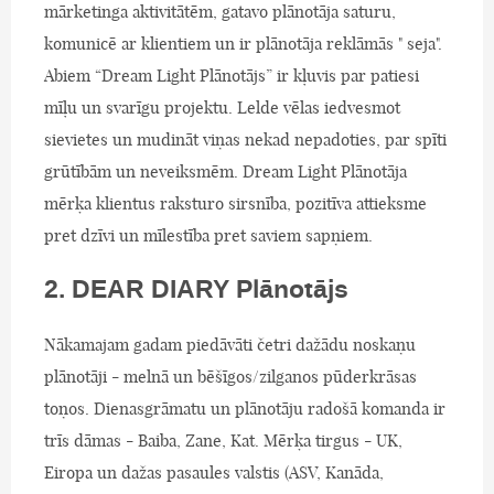
mārketinga aktivitātēm, gatavo plānotāja saturu,
komunicē ar klientiem un ir plānotāja reklāmās " seja".
Abiem “Dream Light Plānotājs” ir kļuvis par patiesi
mīļu un svarīgu projektu. Lelde vēlas iedvesmot
sievietes un mudināt viņas nekad nepadoties, par spīti
grūtībām un neveiksmēm. Dream Light Plānotāja
mērķa klientus raksturo sirsnība, pozitīva attieksme
pret dzīvi un mīlestība pret saviem sapņiem.
2. DEAR DIARY Plānotājs
Nākamajam gadam piedāvāti četri dažādu noskaņu
plānotāji - melnā un bēšīgos/zilganos pūderkrāsas
toņos. Dienasgrāmatu un plānotāju radošā komanda ir
trīs dāmas - Baiba, Zane, Kat. Mērķa tirgus - UK,
Eiropa un dažas pasaules valstis (ASV, Kanāda,