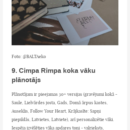
Foto: @BALTAeko
9. Cimpa Rimpa koka vāku
plānotājs
Plānotājam ir pieejamas 30+ versijas (gravējumi kokā -
Saule, Lielvārdes josta, Gads, Domā ārpus kastes,
Auseklis, Follow Your Heart, Krājkasīte: Sapņi
piepildās, Latvietes, Latviete), arī personalizētie vāki.
Iespēja izvēlēties vāka apdares toni - valrieksts,