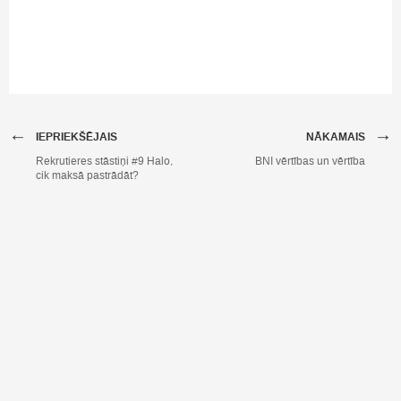
←
→
IEPRIEKŠĒJAIS
NĀKAMAIS
Rekrutieres stāstiņi #9 Halo,
BNI vērtības un vērtība
cik maksā pastrādāt?