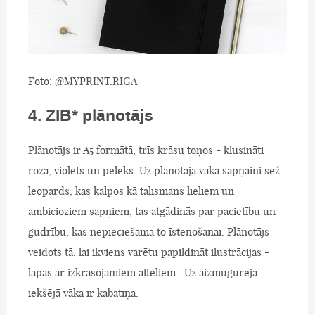
Foto: @MYPRINT.RIGA
4. ZIB* plānotājs
Plānotājs ir A5 formātā, trīs krāsu toņos - klusināti
rozā, violets un pelēks. Uz plānotāja vāka sapņaini sēž
leopards, kas kalpos kā talismans lieliem un
ambicioziem sapņiem, tas atgādinās par pacietību un
gudrību, kas nepieciešama to īstenošanai. Plānotājs
veidots tā, lai ikviens varētu papildināt ilustrācijas -
lapas ar izkrāsojamiem attēliem. Uz aizmugurējā
iekšējā vāka ir kabatiņa.