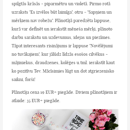
spilgtās krāsās - piparmētru un violetā. Pirmo rotā
uzraksts "Es izvēlos būt laimīga", otru - "Sapņiem un
mērķiem nav robežu". Plānotājā paredzēta lappuse,
kurā var definēt un ierakstīt mēneša mērķi, plānoto
darbu sarakstu un uzdevumus, idejas un piezīmes.
Tāpat interesants risinājums ir lappuse "Novēlējumi
no tuvākajiem", kur jālūdz līdzās esošos cilvēkus -
mājiniekus, draudzenes, kolēģes u.tml. ierakstīt kaut
ko pozitīvu Tev. Mācīsimies lūgt un dot atgriezenisko
saikni, forši!
Plānotāja cena 19 EUR+ piegāde. Diviem plānotājiem ir
atlaide: 35 EUR+ piegāde.