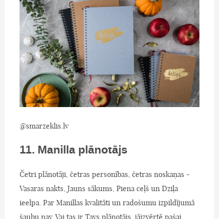
@smarzeklis.lv
11. Manilla plānotājs
Četri plānotāji, četras personības, četras noskaņas -
Vasaras nakts, Jauns sākums, Piena ceļš un Dziļa
ieelpa. Par Manillas kvalitāti un radošumu izpildījumā
šaubu nav. Vai tas ir Tavs plānotājs, jāizvērtē pašai,