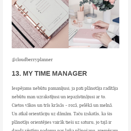
@cloudberryplanner
13. MY TIME MANAGER
Iespējams nebūtu pamanījusi, ja pati plānotāja radītāja
nebūtu man uzrakstījusi un iepazīstinājusi ar to.
Cietos vākos un trīs krāsās - rozā, pelēkā un melnā.
Un atkal orientāciju uz dāmām. Taču izskatās, ka šis
plānotājs orientējies vairāk tieši uz saturu, jo tajā ir
daudz vērtīgu padomu par laika plānošanu, piemēram,