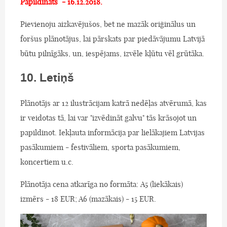
Papildināts - 16.12.2018.
Pievienoju aizkavējušos, bet ne mazāk oriģinālus un
foršus plānotājus, lai pārskats par piedāvājumu Latvijā
būtu pilnīgāks, un, iespējams, izvēle kļūtu vēl grūtāka.
10. Letiņš
Plānotājs ar 12 ilustrācijam katrā nedēļas atvērumā, kas
ir veidotas tā, lai var "izvēdināt galvu" tās krāsojot un
papildinot. Iekļauta informācija par lielākajiem Latvijas
pasākumiem - festivāliem, sporta pasākumiem,
koncertiem u.c.
Plānotāja cena atkarīga no formāta: A5 (liekākais)
izmērs - 18 EUR; A6 (mazākais) - 15 EUR.