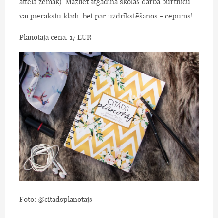
attēlā zemāk). Mazliet atgādina skolas darba burtnīcu
vai pierakstu kladi, bet par uzdrīkstēšanos - cepums!
Plānotāja cena: 17 EUR
Foto: @citadsplanotajs