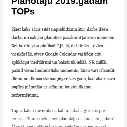
Plānotāju 2019.gadam
TOPs
Šķiet laiks sācis ritēt nepielūdzami ātri, darbs dzen
darbu un sāk jau plānoties pasākumi janvāra mēnesim.
Bet kur to visu piefiksēt? Jā, jā, daži teiks - dzīvo
vienkāršāk, atver Google Calendar vai kādu citu
aplikāciju viedtālrunī un baksti tik iekšā. Nē, mīlīši,
pazūd viens hedonistisks moments, kuru vari izbaudīt
dienu no dienas vismaz 365 reizes gadā, kad atver savu
papīra plānotāju ar acīm un taustei tīkamu
noformējumu.
Tāpēc katru novembri atkal un atkal atgriežos pie
tēmas - "iinuu meklē sev plānotāju nākamajam gadam".
Šī 2018. gada plānotāju biju iegādājusies jau vasarā