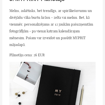
Melns, askētisks, bet trendīgs, ar spirāliešuvumu un
divējādu vāka burtu krāsu - zelta vai melnu. Bet, kā
vienmēr, personalizējams ar 12 jaukām pašuzņemtām
fotogrāfijām - pa vienai katram kalendārajam
mēnesim. Pašam var izveidot un pasūtīt MYPRIT
mājaslapā.
Plānotāja cena: 26 EUR