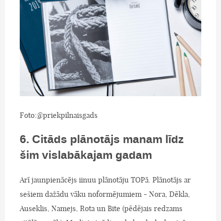
Foto:@priekpilnaisgads
6. Citāds plānotājs manam līdz
šim vislabākajam gadam
Arī jaunpienācējs iinuu plānotāju TOPā. Plānotājs ar
sešiem dažādu vāku noformējumiem - Nora, Dēkla,
Auseklis, Namejs, Rota un Bite (pēdējais redzams