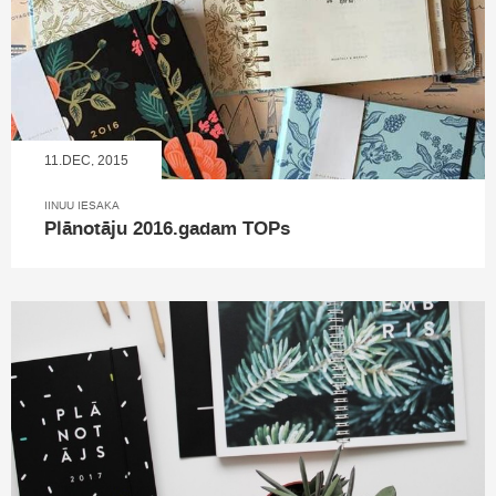
11.DEC, 2015
IINUU IESAKA
Plānotāju 2016.gadam TOPs