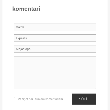
komentāri
SŪTĪT
Paziņot par jauniem komentāriem