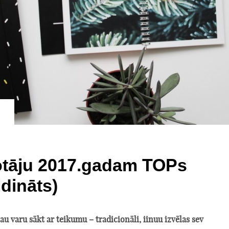
otāju 2017.gadam TOPs
ldināts)
jau varu sākt ar teikumu – tradicionāli, iinuu izvēlas sev