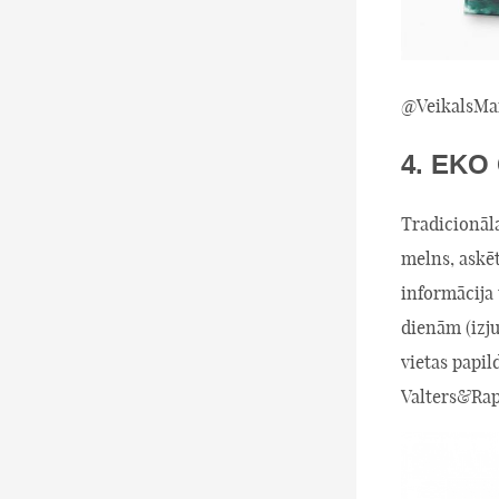
@VeikalsMan
4. EKO 
Tradicionāl
melns, askēt
informācija 
dienām (izj
vietas papi
Valters&Rap