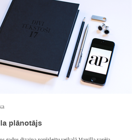
ka
lla plānotājs
jos gadus dizaina papīrleitu veikalā Manilla varēja