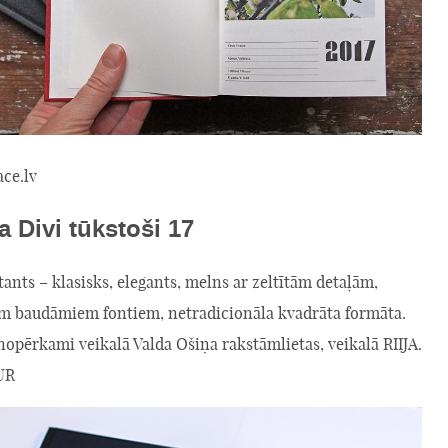
ce.lv
a Divi tūkstoši 17
tants – klasisks, elegants, melns ar zeltītām detaļām,
cīm baudāmiem fontiem, netradicionāla kvadrāta formāta.
 nopērkami veikalā Valda Ošiņa rakstāmlietas, veikalā RIIJA.
UR