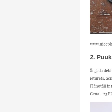
www.nicepla
2. Puuk
Šī gada debi
ieturēts, a
Plānotāji ir
Cena - 23 E