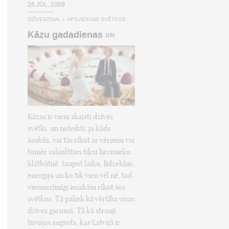
26.JŪL, 2009
DZĪVESZIŅAI
»
APSVEIKUMI SVĒTKOS
Kāzu gadadienas
(15)
Kāzas ir vieni skaisti dzīves
svētki, un noteikti, ja kāds
šaubās, vai tās rīkot ar vērienu vai
tomēr salaulāties tikai liecinieku
klātbūtnē, taupot laiku, līdzekļus,
enerģiju un ko tik vien vēl nē, tad
viennozīmīgi iesakām rīkot šos
svētkus. Tā paliek kā vērtība visas
dzīves garumā. Tā kā strauji
tuvojas augusts, kas Latvijā ir