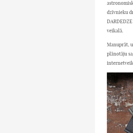
astronomisk
dzīvnieku dr
DARDEDZE H
veikalā.
Manuprāt, un
plānotāju s
internetveik