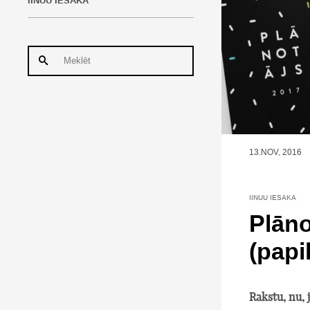
IINUU IESAKA
13.NOV, 2016
IINUU IESAKA
Plān
(papi
Rakstu, nu, 