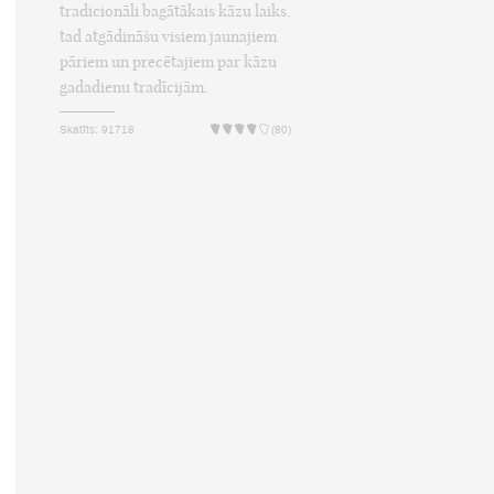
tradicionāli bagātākais kāzu laiks,
tad atgādināšu visiem jaunajiem
pāriem un precētajiem par kāzu
gadadienu tradīcijām.
Skatīts: 91718
(80)