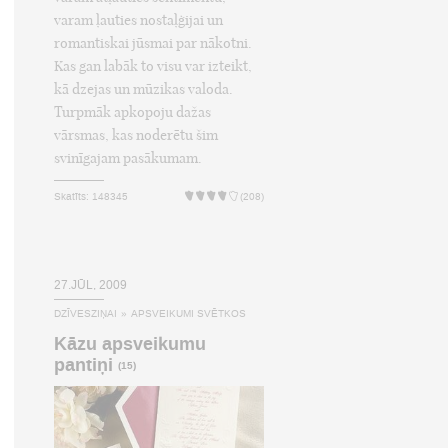
varam ļauties nostaļģijai un
romantiskai jūsmai par nākotni.
Kas gan labāk to visu var izteikt,
kā dzejas un mūzikas valoda.
Turpmāk apkopoju dažas
vārsmas, kas noderētu šim
svinīgajam pasākumam.
Skatīts: 148345
(208)
27.JŪL, 2009
DZĪVESZIŅAI
»
APSVEIKUMI SVĒTKOS
Kāzu apsveikumu
pantiņi
(15)