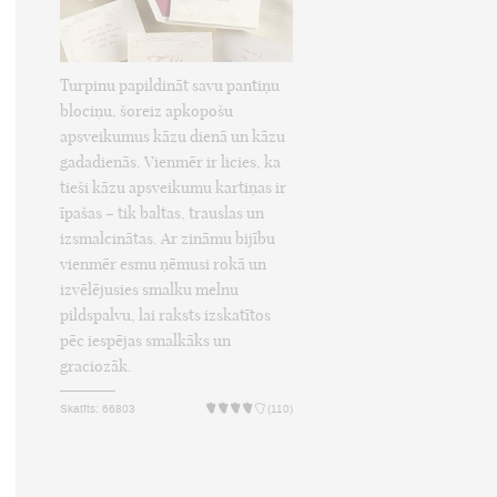
Turpinu papildināt savu pantiņu
blociņu, šoreiz apkopošu
apsveikumus kāzu dienā un kāzu
gadadienās. Vienmēr ir licies, ka
tieši kāzu apsveikumu kartiņas ir
īpašas – tik baltas, trauslas un
izsmalcinātas. Ar zināmu bijību
vienmēr esmu ņēmusi rokā un
izvēlējusies smalku melnu
pildspalvu, lai raksts izskatītos
pēc iespējas smalkāks un
graciozāk.
Skatīts: 66803
(110)