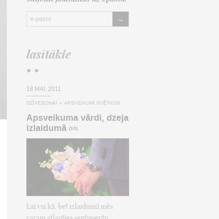
→
lasītākie
• •
18.MAI, 2011
DZĪVESZIŅAI
»
APSVEIKUMI SVĒTKOS
Apsveikuma vārdi, dzeja
izlaidumā
(10)
Lai vai kā, bet izlaidumā mēs
varam atļauties sentimentu,