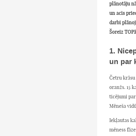
plānotāju n
un acis prie
darbi plānoj
Šoreiz TOPā 
1. Nice
un par 
Četru krāsu 
oranžs. 15 k
ticējumi par
Mēneša vidū
Iekļautas k
mēness fāze