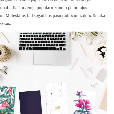
pamatā tikai ārzemju populāro zīmolu plānotājus -
un Moleskine, tad šogad būs pašu radīts un izdots. Sīkāka
sekos.