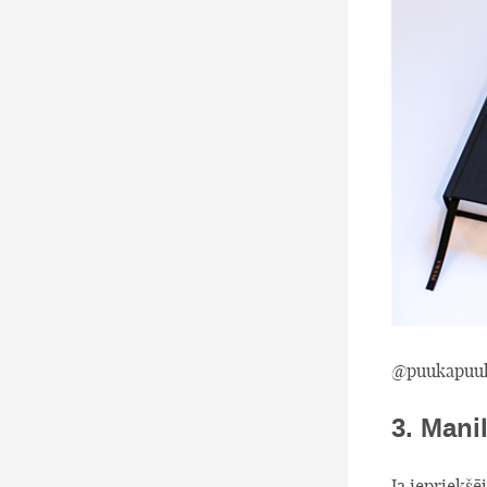
@puukapuu
3. Mani
Ja iepriekšē