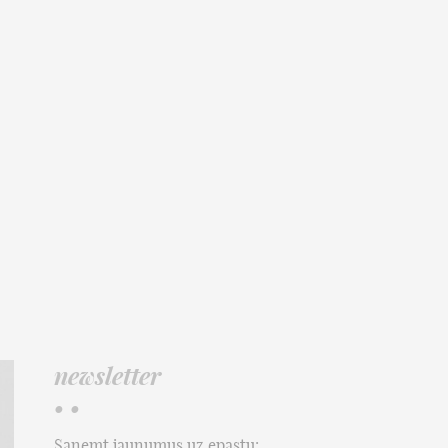
newsletter
• •
Saņemt jaunumus uz epastu: