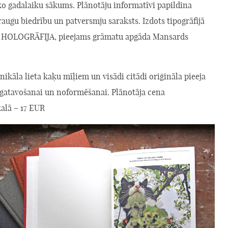
o gadalaiku sākums. Plānotāju informatīvi papildina
augu biedrību un patversmju saraksts. Izdots tipogrāfijā
OLOGRĀFIJA, pieejams grāmatu apgāda Mansards
ikāla lieta kaķu mīļiem un visādi citādi oriģināla pieeja
agatavošanai un noformēšanai. Plānotāja cena
alā – 17 EUR