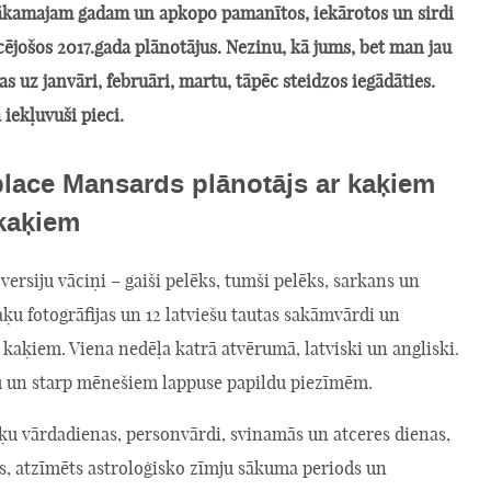
ākamajam gadam un apkopo pamanītos, iekārotos un sirdi
cējošos 2017.gada plānotājus. Nezinu, kā jums, bet man jau
as uz janvāri, februāri, martu, tāpēc steidzos iegādāties.
iekļuvuši pieci.
place Mansards plānotājs ar kaķiem
kaķiem
versiju vāciņi – gaiši pelēks, tumši pelēks, sarkans un
aķu fotogrāfijas un 12 latviešu tautas sakāmvārdi un
 kaķiem. Viena nedēļa katrā atvērumā, latviski un angliski.
 un starp mēnešiem lappuse papildu piezīmēm.
aķu vārdadienas, personvārdi, svinamās un atceres dienas,
s, atzīmēts astroloģisko zīmju sākuma periods un