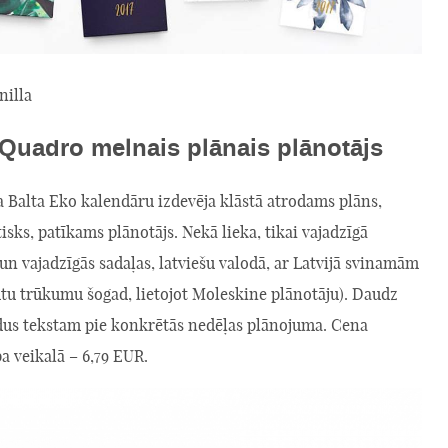
illa
Quadro melnais plānais plānotājs
a Balta Eko kalendāru izdevēja klāstā atrodams plāns,
isks, patīkams plānotājs. Nekā lieka, tikai vajadzīgā
un vajadzīgās sadaļas, latviešu valodā, ar Latvijā svinamām
utu trūkumu šogad, lietojot Moleskine plānotāju). Daudz
ldus tekstam pie konkrētās nedēļas plānojuma. Cena
a veikalā – 6,79 EUR.