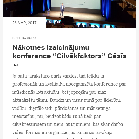
26.MAR, 2017
BIZNESA GURU
Nākotnes izaicinājumu
konference “Cilvēkfaktors” Cēsīs
(2)
Ja būtu jāraksturo pāris vārdos, tad teiktu tā –
profesionāli un kvalitatīvi noorganizēta konference par
mūsdienās ļoti aktuālu, bet joprojām par maz
aktualizētu tēmu. Daudzi un visur runā par līderību,
vadību, digitālo vidi, pārdošanas un mārketinga
meistarību, nu, beidzot kāds runā tieši par
cilvēkresursiem un tiem jautājumiem, kas skar darba
vides, formas un organizācijas izmaiņas tuvākajā