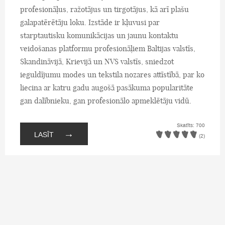
profesionāļus, ražotājus un tirgotājus, kā arī plašu
galapatērētāju loku. Izstāde ir kļuvusi par
starptautisku komunikācijas un jaunu kontaktu
veidošanas platformu profesionāļiem Baltijas valstīs,
Skandināvijā, Krievijā un NVS valstīs, sniedzot
ieguldījumu modes un tekstila nozares attīstībā, par ko
liecina ar katru gadu augošā pasākuma popularitāte
gan dalībnieku, gan profesionālo apmeklētāju vidū.
Skatīts: 700
→
LASĪT
(2)