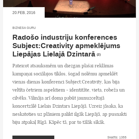
20.FEB, 2016
BIZNESA GURU
Radošo industriju konferences
Subject:Creativity apmeklējums
Liepājas Lielajā Dzintarā
(2)
Pateicot atsauksmēm un diezgan plašai reklāmas
kampaņai sociālajos tīklos, šogad nolēmu apmeklēt
vienas dienas konferenci Subject:Creativity, kas bija
veltīta četriem aspektiem - identitāte, vieta, robeža un
cilvēks. Vilināja arī doma pabūt jaunuzceltajā
koncertzālē Lielais Dzintars Liepājā. Uzreiz jāsaka, ka
neskatoties uz plāniem palikt ilgāk Liepājā, ap pusnakti
biju atpakaļ Rīgā. Kāpēc tā, par to tālāk sīkāk.
Skatīts: 1355