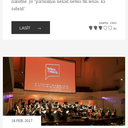
nākotnē. Jo “pārmaiņas nekad nebūs tik lēnas, kā
šobrīd”.
Skatīts: 1583
→
LASĪT
(5)
18.FEB, 2017