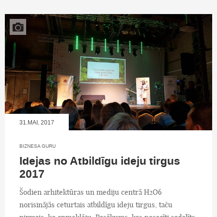
31.MAI, 2017
BIZNESA GURU
Idejas no Atbildīgu ideju tirgus
2017
Šodien arhitektūras un mediju centrā H2O6
norisinājās ceturtais atbildīgu ideju tirgus, taču