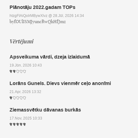
Plānotāju 2022.gadam TOPs
htzgFIAiQoIrMBywXlvz
@ 28.Jūl, 2026 14:34
byfOUlISMJyuncRwQhHfJmz
Vērtējumi
Apsveikuma vārdi, dzeja izlaidumā
19.Jūn, 2026 10:43
Lorāns Gunels. Dievs vienmēr ceļo anonīmi
21.Apr, 2026 13:32
Ziemassvētku dāvanas burkās
17.Nov, 2025 10:33