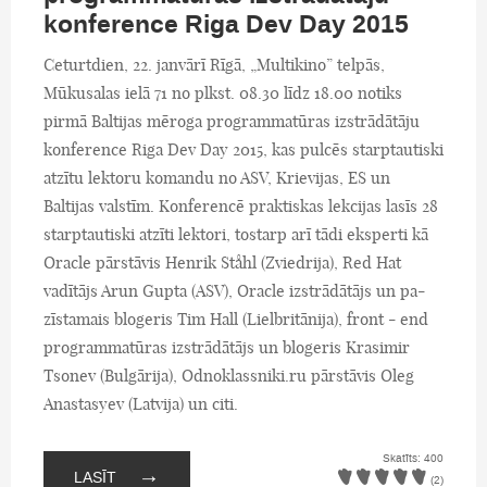
konference Riga Dev Day 2015
Ceturtdien, 22. janvārī Rīgā, „Multikino” telpās,
Mūkusalas ielā 71 no plkst. 08.30 līdz 18.00 notiks
pirmā Baltijas mēroga programmatūras izstrādātāju
konference Riga Dev Day 2015, kas pulcēs starptautiski
atzītu lektoru komandu no ASV, Krievijas, ES un
Baltijas valstīm. Konferencē praktiskas lekcijas lasīs 28
starptautiski atzīti lektori, tostarp arī tādi eksperti kā
Oracle pārstāvis Henrik Ståhl (Zviedrija), Red Hat
vadītājs Arun Gupta (ASV), Oracle izstrādātājs un pa-
zīstamais blogeris Tim Hall (Lielbritānija), front - end
programmatūras izstrādātājs un blogeris Krasimir
Tsonev (Bulgārija), Odnoklassniki.ru pārstāvis Oleg
Anastasyev (Latvija) un citi.
Skatīts: 400
→
LASĪT
(2)