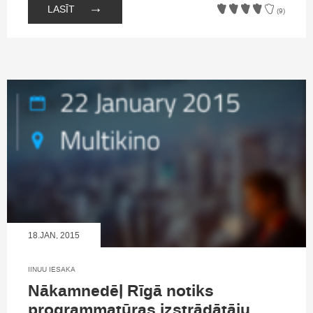
→
LASĪT
(9)
18.JAN, 2015
IINUU IESAKA
Nākamnedēļ Rīgā notiks
programmatūras izstrādātāju