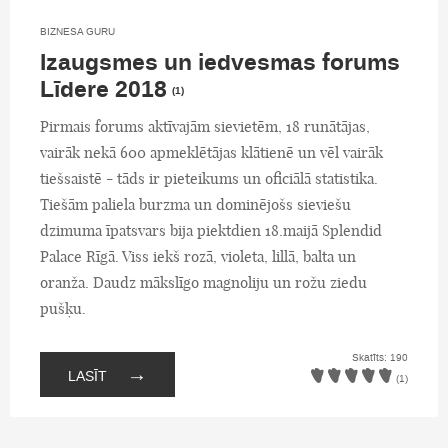
BIZNESA GURU
Izaugsmes un iedvesmas forums
Līdere 2018
(1)
Pirmais forums aktīvajām sievietēm, 18 runātājas,
vairāk nekā 600 apmeklētājas klātienē un vēl vairāk
tiešsaistē - tāds ir pieteikums un oficiālā statistika.
Tiešām paliela burzma un dominējošs sieviešu
dzimuma īpatsvars bija piektdien 18.maijā Splendid
Palace Rīgā. Viss iekš rozā, violeta, lillā, balta un
oranža. Daudz mākslīgo magnoliju un rožu ziedu
pušķu.
Skatīts: 190
→
LASĪT
(1)