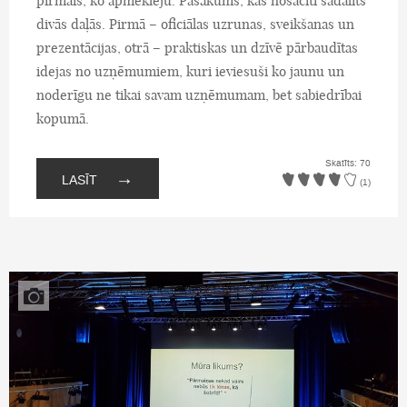
pirmais, ko apmeklēju. Pasākums, kas nosacīti sadalīts
divās daļās. Pirmā – oficiālas uzrunas, sveikšanas un
prezentācijas, otrā – praktiskas un dzīvē pārbaudītas
idejas no uzņēmumiem, kuri ieviesuši ko jaunu un
noderīgu ne tikai savam uzņēmumam, bet sabiedrībai
kopumā.
Skatīts: 70
→
LASĪT
(1)