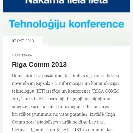
07.OKT, 2013
IINUU IESAKA
Riga Comm 2013
Doma aiziet uz pasākumu, kas notiks š.g. no 22. līdz 24.
novembrim Ķīpsalā - 2. informācijas un komunikācijas
tehnoloģiju (IKT) izstāde un konference "RIGA COMM
2013", kurā Latvijas ražotāji, tirgotāji, pakalpojumu
sniedzēji varēs uzzināt un izmēģināt IKT nozares
karstākos jaunumus no visas pasaules. Izstādē "Riga
Comm 2013" piedalīsies vairāk nekā 50 Latvijas,
Lietuvas, Igaunijas un Krievijas IKT uzņēmumi, kas