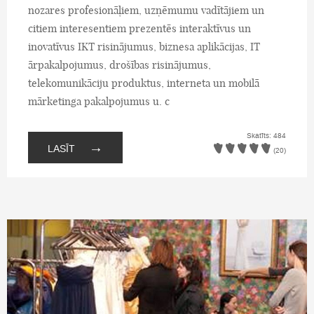
nozares profesionāļiem, uzņēmumu vadītājiem un
citiem interesentiem prezentēs interaktīvus un
inovatīvus IKT risinājumus, biznesa aplikācijas, IT
ārpakalpojumus, drošības risinājumus,
telekomunikāciju produktus, interneta un mobilā
mārketinga pakalpojumus u. c
Skatīts: 484
→
LASĪT
(20)