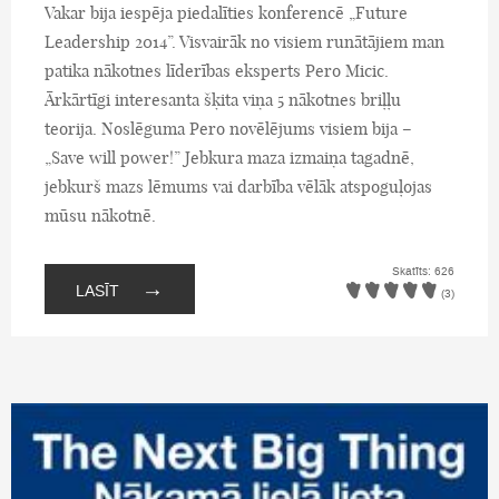
Vakar bija iespēja piedalīties konferencē „Future
Leadership 2014”. Visvairāk no visiem runātājiem man
patika nākotnes līderības eksperts Pero Micic.
Ārkārtīgi interesanta šķita viņa 5 nākotnes briļļu
teorija. Noslēguma Pero novēlējums visiem bija –
„Save will power!” Jebkura maza izmaiņa tagadnē,
jebkurš mazs lēmums vai darbība vēlāk atspoguļojas
mūsu nākotnē.
Skatīts: 626
→
LASĪT
(3)