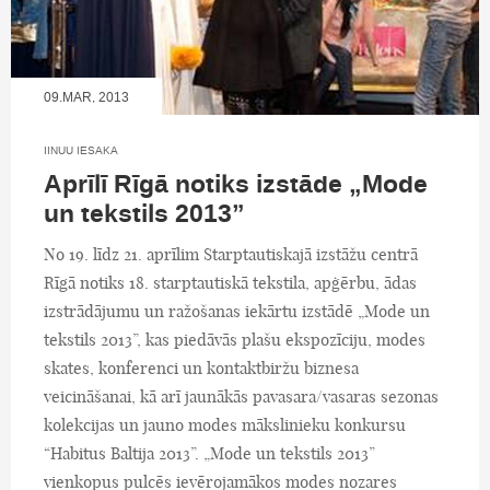
09.MAR, 2013
IINUU IESAKA
Aprīlī Rīgā notiks izstāde „Mode
un tekstils 2013”
No 19. līdz 21. aprīlim Starptautiskajā izstāžu centrā
Rīgā notiks 18. starptautiskā tekstila, apģērbu, ādas
izstrādājumu un ražošanas iekārtu izstādē „Mode un
tekstils 2013”, kas piedāvās plašu ekspozīciju, modes
skates, konferenci un kontaktbiržu biznesa
veicināšanai, kā arī jaunākās pavasara/vasaras sezonas
kolekcijas un jauno modes mākslinieku konkursu
“Habitus Baltija 2013”. „Mode un tekstils 2013”
vienkopus pulcēs ievērojamākos modes nozares