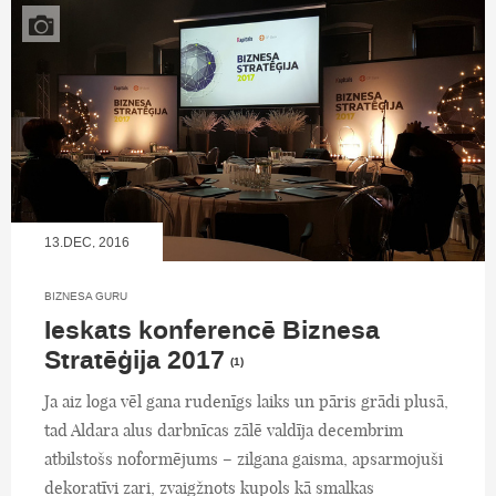
13.DEC, 2016
BIZNESA GURU
Ieskats konferencē Biznesa
Stratēģija 2017
(1)
Ja aiz loga vēl gana rudenīgs laiks un pāris grādi plusā,
tad Aldara alus darbnīcas zālē valdīja decembrim
atbilstošs noformējums – zilgana gaisma, apsarmojuši
dekoratīvi zari, zvaigžņots kupols kā smalkas