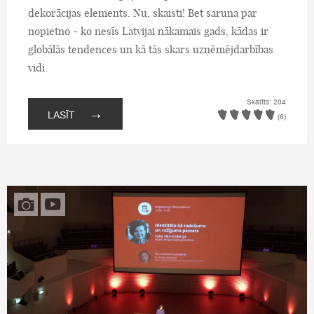
dekorācijas elements. Nu, skaisti! Bet saruna par
nopietno - ko nesīs Latvijai nākamais gads, kādas ir
globālās tendences un kā tās skars uzņēmējdarbības
vidi.
Skatīts: 204
→
LASĪT
(6)