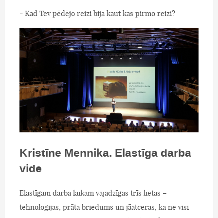
- Kad Tev pēdējo reizi bija kaut kas pirmo reizi?
Kristīne Mennika. Elastīga darba
vide
Elastīgam darba laikam vajadzīgas trīs lietas –
tehnoloģijas, prāta briedums un jāatceras, ka ne visi