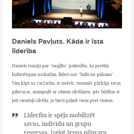
Daniels Pavļuts. Kāda ir īsta
līderība
Daniels runāja par “neglīto” patiesību, ka pretēji
kultivētajam uzskatām, līderi nav “balti un pūkaini”.
Viņi kāpt uz varžacīm, ir neērti, vienmēr pārkāpj savas
pilnvaras, manipulē ar citiem cilvēkiem, pēc būtības ir
ļoti vientuļi cilvēki, jo bieži paliek vieni pret visiem.
Līderība ir spēja mobilizēt
savus, indivīdu un grupu
resursus, izejot ārpus pilnvaru