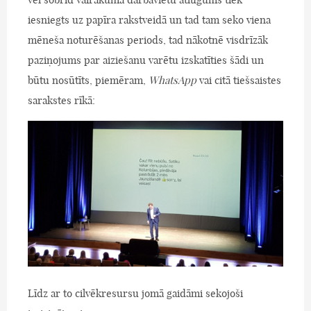
iesniegts uz papīra rakstveidā un tad tam seko viena
mēneša noturēšanas periods, tad nākotnē visdrīzāk
paziņojums par aiziešanu varētu izskatīties šādi un
būtu nosūtīts, piemēram,
WhatsApp
vai citā tiešsaistes
sarakstes rīkā:
Līdz ar to cilvēkresursu jomā gaidāmi sekojoši