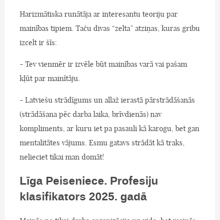
Harizmātiska runātāja ar interesantu teoriju par
mainības tipiem. Taču divas “zelta” atziņas, kuras gribu
izcelt ir šīs:
- Tev vienmēr ir izvēle būt mainības varā vai pašam
kļūt par mainītāju.
- Latviešu strādīgums un allaž ierastā pārstrādāšanās
(strādāšana pēc darba laika, brīvdienās) nav
kompliments, ar kuru iet pa pasauli kā karogu, bet gan
mentalitātes vājums. Esmu gatavs strādāt kā traks,
nelieciet tikai man domāt!
Līga Peiseniece. Profesiju
klasifikators 2025. gadā