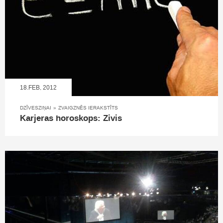
18.FEB, 2012
DZĪVESZIŅAI
»
ZVAIGZNĒS IERAKSTĪTS
Karjeras horoskops: Zivis