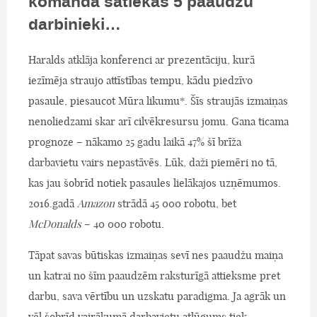
komandā satiekas 5 paaudžu
darbinieki…
Haralds atklāja konferenci ar prezentāciju, kurā
iezīmēja straujo attīstības tempu, kādu piedzīvo
pasaule, piesaucot Mūra likumu*. Šīs straujās izmaiņas
nenoliedzami skar arī cilvēkresursu jomu. Gana ticama
prognoze – nākamo 25 gadu laikā 47% šī brīža
darbavietu vairs nepastāvēs. Lūk, daži piemēri no tā,
kas jau šobrīd notiek pasaules lielākajos uzņēmumos.
2016.gadā
Amazon
strādā 45 000 robotu, bet
McDonalds
– 40 000 robotu.
Tāpat savas būtiskas izmaiņas sevī nes paaudžu maiņa
un katrai no šīm paaudzēm raksturīgā attieksme pret
darbu, sava vērtību un uzskatu paradigma. Ja agrāk un
vēl šobrīd vairākumā darbavietu atlūgums tiek