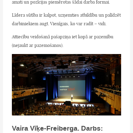
amati un pozīcijas piemērotas šādai darba formai.
Līdera sūtība ir kalpot, uzņemties atbildību un palīdzēt
darbiniekiem augt. Vienīgais, ko var radīt – vidi.
Attiecību veidošanā pašapziņa iet kopā ar pazemību
(nejaukt ar pazemošanos).
Vaira Vīķe-Freiberga. Darbs: