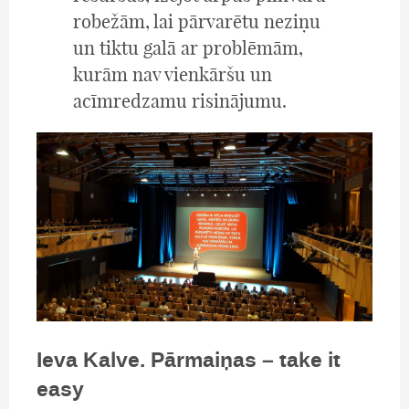
robežām, lai pārvarētu neziņu
un tiktu galā ar problēmām,
kurām nav vienkāršu un
acīmredzamu risinājumu.
Ieva Kalve. Pārmaiņas – take it
easy