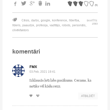
(
5
)
,
,
,
,
,
Cēsis
darbs
google
konference
līderība
SKATĪTS:
1583
,
,
,
,
,
,
līderis
paaudze
profesija
vadītājs
robots
personāls
cilvēkfaktors
komentāri
FMX
03.Feb, 2021 19:41
Izklausās ļoti labs pasākums. Cerams, ka
notiks vēl kādu reizi.
ATBILDĒT