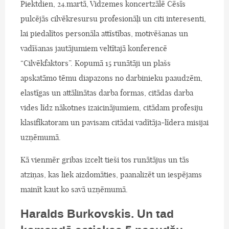
Piektdien, 24.martā, Vidzemes koncertzālē Cēsīs
pulcējās cilvēkresursu profesionāļi un citi interesenti,
lai piedalītos personāla attīstības, motivēšanas un
vadīšanas jautājumiem veltītajā konferencē
“Cilvēkfaktors”. Kopumā 15 runātāji un plašs
apskatāmo tēmu diapazons no darbinieku paaudzēm,
elastīgas un attālinātas darba formas, citādas darba
vides līdz nākotnes izaicinājumiem, citādam profesiju
klasifikatoram un pavisam citādai vadītāja-līdera misijai
uzņēmumā.
Kā vienmēr gribas izcelt tieši tos runātājus un tās
atziņas, kas liek aizdomāties, paanalizēt un iespējams
mainīt kaut ko savā uzņēmumā.
Haralds Burkovskis. Un tad