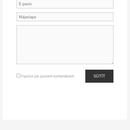
SŪTĪT
Paziņot par jauniem komentāriem