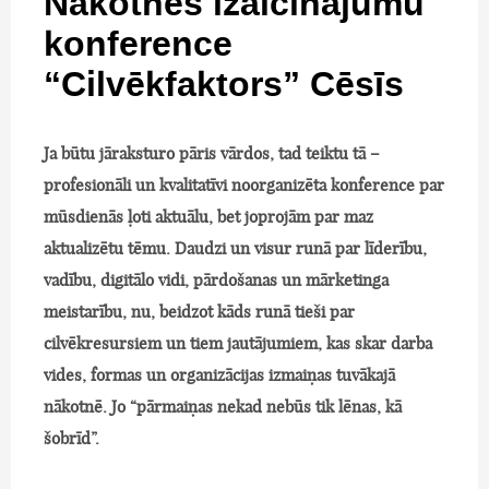
Nākotnes izaicinājumu
konference
“Cilvēkfaktors” Cēsīs
Ja būtu jāraksturo pāris vārdos, tad teiktu tā –
profesionāli un kvalitatīvi noorganizēta konference par
mūsdienās ļoti aktuālu, bet joprojām par maz
aktualizētu tēmu. Daudzi un visur runā par līderību,
vadību, digitālo vidi, pārdošanas un mārketinga
meistarību, nu, beidzot kāds runā tieši par
cilvēkresursiem un tiem jautājumiem, kas skar darba
vides, formas un organizācijas izmaiņas tuvākajā
nākotnē. Jo “pārmaiņas nekad nebūs tik lēnas, kā
šobrīd”.