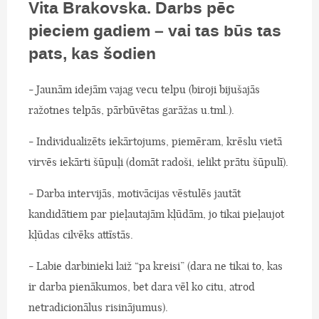
Vita Brakovska. Darbs pēc
pieciem gadiem – vai tas būs tas
pats, kas šodien
- Jaunām idejām vajag vecu telpu (biroji bijušajās
ražotnes telpās, pārbūvētas garāžas u.tml.).
- Individualizēts iekārtojums, piemēram, krēslu vietā
virvēs iekārti šūpuļi (domāt radoši, ielikt prātu šūpulī).
- Darba intervijās, motivācijas vēstulēs jautāt
kandidātiem par pieļautajām kļūdām, jo tikai pieļaujot
kļūdas cilvēks attīstās.
- Labie darbinieki laiž “pa kreisi” (dara ne tikai to, kas
ir darba pienākumos, bet dara vēl ko citu, atrod
netradicionālus risinājumus).