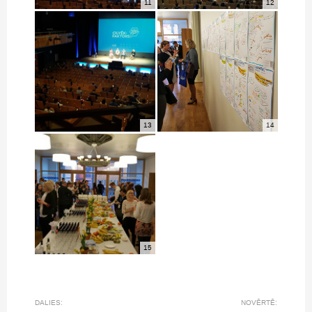
11
12
13
14
15
DALIES:
NOVĒRTĒ: