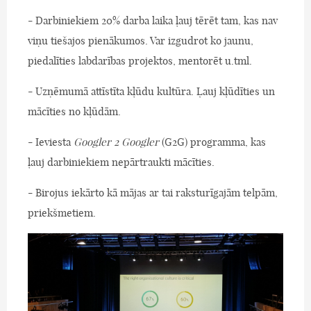
- Darbiniekiem 20% darba laika ļauj tērēt tam, kas nav
viņu tiešajos pienākumos. Var izgudrot ko jaunu,
piedalīties labdarības projektos, mentorēt u.tml.
- Uzņēmumā attīstīta kļūdu kultūra. Ļauj kļūdīties un
mācīties no kļūdām.
- Ieviesta
Googler 2 Googler
(G2G) programma, kas
ļauj darbiniekiem nepārtraukti mācīties.
- Birojus iekārto kā mājas ar tai raksturīgajām telpām,
priekšmetiem.