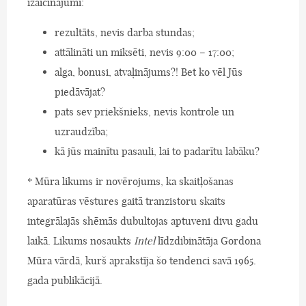
izaicinājumi:
rezultāts, nevis darba stundas;
attālināti un miksēti, nevis 9:00 – 17:00;
alga, bonusi, atvaļinājums?! Bet ko vēl Jūs
piedāvājat?
pats sev priekšnieks, nevis kontrole un
uzraudzība;
kā jūs mainītu pasauli, lai to padarītu labāku?
* Mūra likums ir novērojums, ka skaitļošanas
aparatūras vēstures gaitā tranzistoru skaits
integrālajās shēmās dubultojas aptuveni divu gadu
laikā. Likums nosaukts
Intel
līdzdibinātāja Gordona
Mūra vārdā, kurš aprakstīja šo tendenci savā 1965.
gada publikācijā.