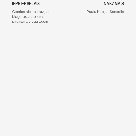
←
→
IEPRIEKŠĒJAIS
NĀKAMAIS
Gemius aicina Latvijas
Paulu Koelju. Sānsolis
blogerus pieteikties
pavasara blogu topam