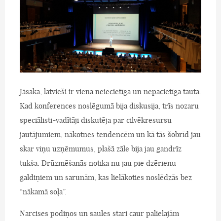
Jāsaka, latvieši ir viena neiecietīga un nepacietīga tauta.
Kad konferences noslēgumā bija diskusija, trīs nozaru
speciālisti-vadītāji diskutēja par cilvēkresursu
jautājumiem, nākotnes tendencēm un kā tās šobrīd jau
skar viņu uzņēmumus, plašā zāle bija jau gandrīz
tukša. Drūzmēšanās notika nu jau pie dzērienu
galdiņiem un sarunām, kas lielākoties noslēdzās bez
“nākamā soļa”.
Narcises podiņos un saules stari caur palielajām