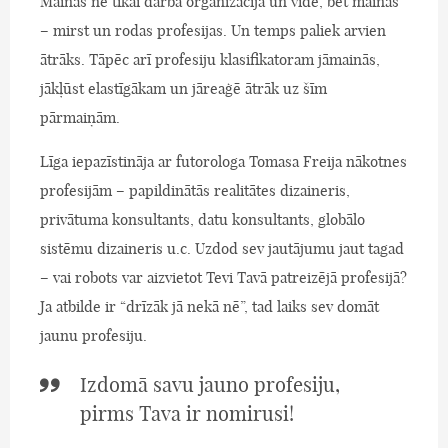
Mainās ne tikai darba organizācija un vide, bet mainās
– mirst un rodas profesijas. Un temps paliek arvien
ātrāks. Tāpēc arī profesiju klasifikatoram jāmainās,
jākļūst elastīgākam un jāreaģē ātrāk uz šīm
pārmaiņām.
Līga iepazīstināja ar futorologa Tomasa Freija nākotnes
profesijām – papildinātās realitātes dizaineris,
privātuma konsultants, datu konsultants, globālo
sistēmu dizaineris u.c. Uzdod sev jautājumu jaut tagad
– vai robots var aizvietot Tevi Tavā patreizējā profesijā?
Ja atbilde ir “drīzāk jā nekā nē”, tad laiks sev domāt
jaunu profesiju.
Izdomā savu jauno profesiju,
pirms Tava ir nomirusi!