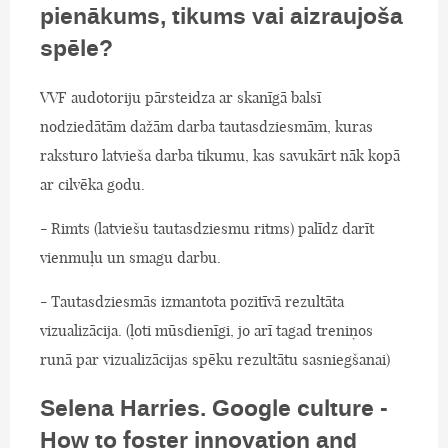
pienākums, tikums vai aizraujoša
spēle?
VVF audotoriju pārsteidza ar skanīgā balsī
nodziedātām dažām darba tautasdziesmām, kuras
raksturo latvieša darba tikumu, kas savukārt nāk kopā
ar cilvēka godu.
- Rimts (latviešu tautasdziesmu ritms) palīdz darīt
vienmuļu un smagu darbu.
- Tautasdziesmās izmantota pozitīvā rezultāta
vizualizācija. (ļoti mūsdienīgi, jo arī tagad treniņos
runā par vizualizācijas spēku rezultātu sasniegšanai)
Selena Harries. Google culture -
How to foster innovation and