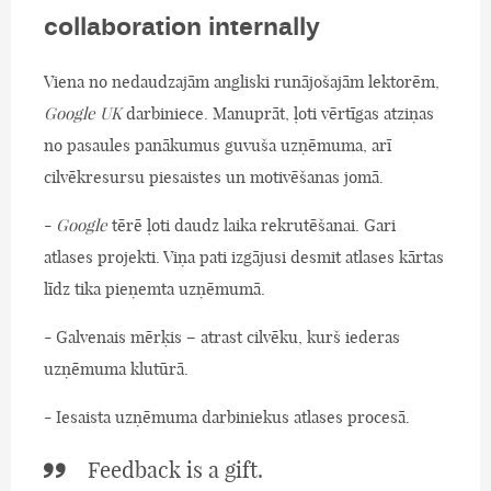
collaboration internally
Viena no nedaudzajām angliski runājošajām lektorēm,
Google UK
darbiniece. Manuprāt, ļoti vērtīgas atziņas
no pasaules panākumus guvuša uzņēmuma, arī
cilvēkresursu piesaistes un motivēšanas jomā.
-
Google
tērē ļoti daudz laika rekrutēšanai. Gari
atlases projekti. Viņa pati izgājusi desmit atlases kārtas
līdz tika pieņemta uzņēmumā.
- Galvenais mērķis – atrast cilvēku, kurš iederas
uzņēmuma klutūrā.
- Iesaista uzņēmuma darbiniekus atlases procesā.
Feedback is a gift.