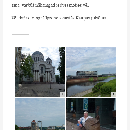
zina, varbūt nākamgad iedvesmoties vēl.
Vēl dažas fotogrāfijas no skaistās Kauņas pilsētas:
1
2