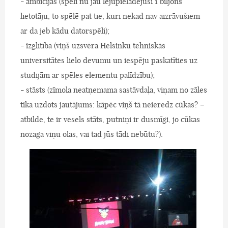
- ambīcijas (spēli nu jau lejupielādējuši 1 biljons
lietotāju, to spēlē pat tie, kuri nekad nav aizrāvušiem
ar da jeb kādu datorspēli);
- izglītība (viņš uzsvēra Helsinku tehniskās
universitātes lielo devumu un iespēju paskatīties uz
studijām ar spēles elementu palīdzību);
- stāsts (zīmola neatņemama sastāvdaļa, viņam no zāles
tika uzdots jautājums: kāpēc viņš tā neieredz cūkas? –
atbilde, te ir vesels stāts, putniņi ir dusmīgi, jo cūkas
nozaga viņu olas, vai tad jūs tādi nebūtu?).