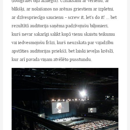
(fotografēt bija aizliegts). Uznākšanu ar vērienu, ar
blīkšķi, ar nolaišanos no arēnas griestiem ar izpletni,
ar dzīvespriecīgo saucienu - screw it, let's do it! … bet
rezultātā auditorija saņēma padzīvojušu biljonieri,
kurš nevar sakarīgi salikt kopā vienu skaistu teikumu
vai iedvesmojošu frāzi, kurš neuzskata par vajadzību
apstāties auditorijas priekšā, bet laiski ieveļas krēslā,
kur arī pavada viņam atvēlēto pusstundu.