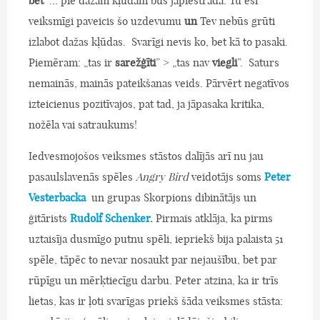
bet
… pie dažām kļūdām būs jāpiestrādā. Tu esi
veiksmīgi paveicis šo uzdevumu
un
Tev nebūs grūti
izlabot dažas kļūdas. Svarīgi nevis ko, bet kā to pasaki.
Piemēram: „tas ir
sarežģīti
” > „tas nav
viegli
”. Saturs
nemainās, mainās pateikšanas veids. Pārvērt negatīvos
izteicienus pozitīvajos, pat tad, ja jāpasaka kritika,
nožēla vai satraukums!
Iedvesmojošos veiksmes stāstos dalījās arī nu jau
pasaulslavenās spēles
Angry Bird
veidotājs soms
Peter
Vesterbacka
un grupas Skorpions dibinātājs un
ģitārists
Rudolf Schenker
.
Pirmais atklāja, ka pirms
uztaisīja dusmīgo putnu spēli, iepriekš bija palaista 51
spēle, tāpēc to nevar nosaukt par nejaušību, bet par
rūpīgu un mērķtiecīgu darbu. Peter atzina, ka ir trīs
lietas, kas ir ļoti svarīgas priekš šāda veiksmes stāsta: