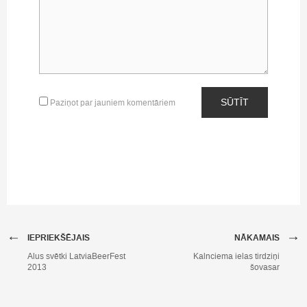
SŪTĪT
Paziņot par jauniem komentāriem
←
→
IEPRIEKŠĒJAIS
NĀKAMAIS
Alus svētki LatviaBeerFest
Kalnciema ielas tirdziņi
2013
šovasar