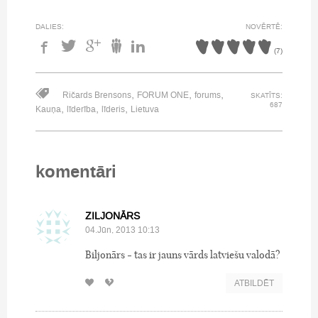
DALIES:
NOVĒRTĒ:
(
7
)
,
,
,
Ričards Brensons
FORUM ONE
forums
SKATĪTS:
687
,
,
,
Kauņa
līderība
līderis
Lietuva
komentāri
ZILJONĀRS
04.Jūn, 2013 10:13
Biljonārs - tas ir jauns vārds latviešu valodā?
ATBILDĒT