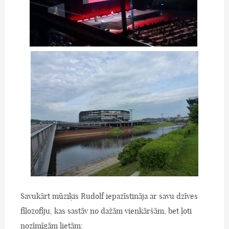
Savukārt mūziķis Rudolf iepazīstināja ar savu dzīves
filozofiju, kas sastāv no dažām vienkāršām, bet ļoti
nozīmīgām lietām: