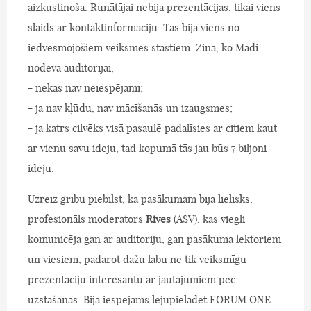
aizkustinoša. Runātājai nebija prezentācijas, tikai viens
slaids ar kontaktinformāciju. Tas bija viens no
iedvesmojošiem veiksmes stāstiem. Ziņa, ko Madi
nodeva auditorijai,
- nekas nav neiespējami;
- ja nav kļūdu, nav mācīšanās un izaugsmes;
- ja katrs cilvēks visā pasaulē padalīsies ar citiem kaut
ar vienu savu ideju, tad kopumā tās jau būs 7 biljoni
ideju.
Uzreiz gribu piebilst, ka pasākumam bija lielisks,
profesionāls moderators
Rives
(ASV), kas viegli
komunicēja gan ar auditoriju, gan pasākuma lektoriem
un viesiem, padarot dažu labu ne tik veiksmīgu
prezentāciju interesantu ar jautājumiem pēc
uzstāšanās. Bija iespējams lejupielādēt FORUM ONE