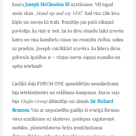
kouča
Joseph McClendon III
uzstāšanos. Vēl tagad
ausīs skan „
Stand up and say YES!
”, kad visa zāle leca
kājās un auroja kā traki. Runātājs jau pašā sākumā
pavēstīja, ka viņš ir šeit, lai šo divu stundu laikā izvestu
katru no viņa komforta zonas un rosinātu rīcībai, solim
uz priekšu. Joseph vairākkārt uzsvēra, ka līdera divas
galvenās īpašības ir – vīzijas (nevis sapņa) esamība un
spēja ietekmēt.
Lielākā daļa FORUM ONE apmeklētāju nenoliedzami
bija ietekmējušies no reklāmas kampaņas, kuras seja
bija
Virgin Group
dibinātājs un zīmols
Sir Richard
Branson
. Visi ar nepacietību gaidīja šī svarīgā foruma
viesa uznākšanu uz skatuves, paslepus sagatavojot
mobilos, planšetdatorus brīža iemūžināšanai