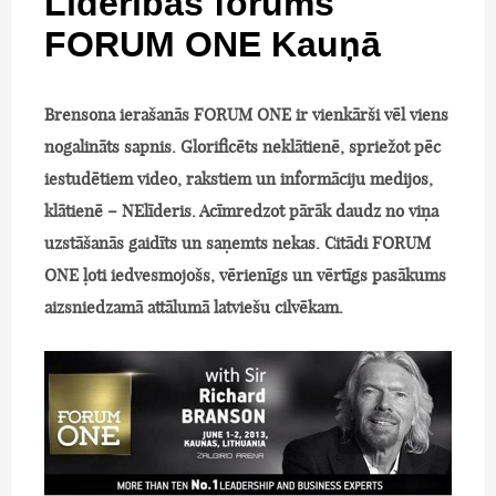
Līderības forums
FORUM ONE Kauņā
Brensona ierašanās FORUM ONE ir vienkārši vēl viens
nogalināts sapnis. Glorificēts neklātienē, spriežot pēc
iestudētiem video, rakstiem un informāciju medijos,
klātienē – NElīderis. Acīmredzot pārāk daudz no viņa
uzstāšanās gaidīts un saņemts nekas. Citādi FORUM
ONE ļoti iedvesmojošs, vērienīgs un vērtīgs pasākums
aizsniedzamā attālumā latviešu cilvēkam.