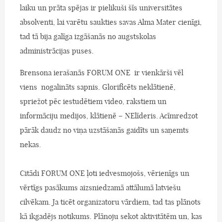
laiku un prāta spējas ir pielikuši šīs universitātes
absolventi, lai varētu saukties savas Alma Mater cienīgi,
tad tā bija galīga izgāšanās no augstskolas
administrācijas puses.
Brensona ierašanās FORUM ONE ir vienkārši vēl
viens nogalināts sapnis. Glorificēts neklātienē,
spriežot pēc iestudētiem video, rakstiem un
informāciju medijos, klātienē – NElīderis. Acīmredzot
pārāk daudz no viņa uzstāšanās gaidīts un saņemts
nekas.
Citādi FORUM ONE ļoti iedvesmojošs, vērienīgs un
vērtīgs pasākums aizsniedzamā attālumā latviešu
cilvēkam. Ja ticēt organizatoru vārdiem, tad tas plānots
kā ikgadējs notikums. Plānoju sekot aktivitātēm un, kas