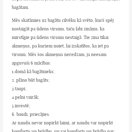
bagātam.
Mēs skatāmies uz bagātu cilvēku kā svēto, kurš spēj
nostaigāt pa ūdens virsmu, taču labi zināms, ka
mirstīgie pa ūdens virsmu nestaigā. Tie zina tikai
akmeņus, pa kuriem noiet, lai izskatītos, ka iet pa
virsmu. Mēs šos akmeņus neredzam, ja neesam
apguvuši 6 mācības:
1.domā kā bagātnieks;
2. plāno būt bagāts;
3.taupi;
4.pelni vairāk;
5.investē;
6. baudi, priecājies.
Ar naudu nevar nopirkt laimi, ar naudu var nopirkt
komfortu un brīvību, un vai komforts un brīvība nav