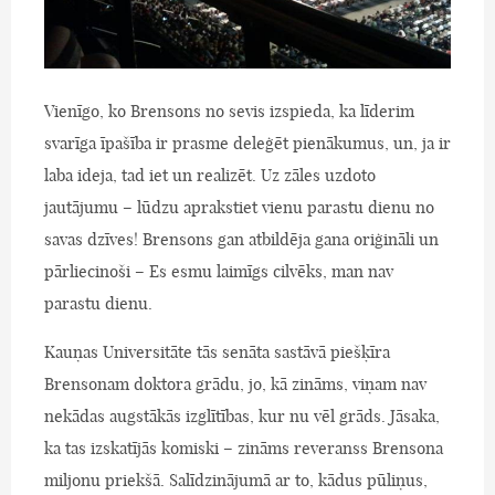
Vienīgo, ko Brensons no sevis izspieda, ka līderim
svarīga īpašība ir prasme deleģēt pienākumus, un, ja ir
laba ideja, tad iet un realizēt. Uz zāles uzdoto
jautājumu – lūdzu aprakstiet vienu parastu dienu no
savas dzīves! Brensons gan atbildēja gana oriģināli un
pārliecinoši – Es esmu laimīgs cilvēks, man nav
parastu dienu.
Kauņas Universitāte tās senāta sastāvā piešķīra
Brensonam doktora grādu, jo, kā zināms, viņam nav
nekādas augstākās izglītības, kur nu vēl grāds. Jāsaka,
ka tas izskatījās komiski – zināms reveranss Brensona
miljonu priekšā. Salīdzinājumā ar to, kādus pūliņus,