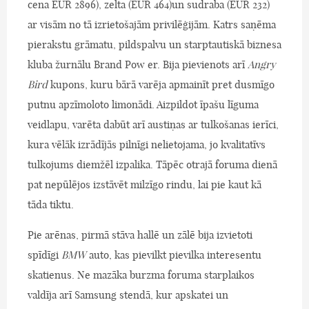
cena EUR 2896), zelta (EUR 464)un sudraba (EUR 232)
ar visām no tā izrietošajām privilēģijām. Katrs saņēma
pierakstu grāmatu, pildspalvu un starptautiskā biznesa
kluba žurnālu Brand Pow er. Bija pievienots arī
Angry
Bird
kupons, kuru bārā varēja apmainīt pret dusmīgo
putnu apzīmoloto limonādi. Aizpildot īpašu līguma
veidlapu, varēta dabūt arī austiņas ar tulkošanas ierīci,
kura vēlāk izrādījās pilnīgi nelietojama, jo kvalitatīvs
tulkojums diemžēl izpalika. Tāpēc otrajā foruma dienā
pat nepūlējos izstāvēt milzīgo rindu, lai pie kaut kā
tāda tiktu.
Pie arēnas, pirmā stāva hallē un zālē bija izvietoti
spīdīgi
BMW
auto, kas pievilkt pievilka interesentu
skatienus. Ne mazāka burzma foruma starplaikos
valdīja arī Samsung stendā, kur apskatei un