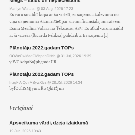
Miegs – salds un nepieciešams
Marilyn Wallace
@ 03.Aug, 2026 17:23
Es varu smaidīt kopā ar šo vīrieti, es saņēmu aizdevumu no
viņa uzņēmuma Aizmirstiet par savām finansiālajām raizēm
Esmu Merilina Volasa no Teksasas, ASV. Es atkal varu smaidīt
ar šī vīrieša (Ričarda Fēliksa) palīdzību. Es saņēmu [..]
Plānotāju 2022.gadam TOPs
OOWcCwMaaCMhpahDifnb
@ 31.Jūl, 2026 19:39
yiWCAdqaBaJpbgmdaUR
Plānotāju 2022.gadam TOPs
htzgFIAiQoIrMBywXlvz
@ 28.Jūl, 2026 14:34
byfOUlISMJyuncRwQhHfJmz
Vērtējumi
Apsveikuma vārdi, dzeja izlaidumā
19.Jūn, 2026 10:43