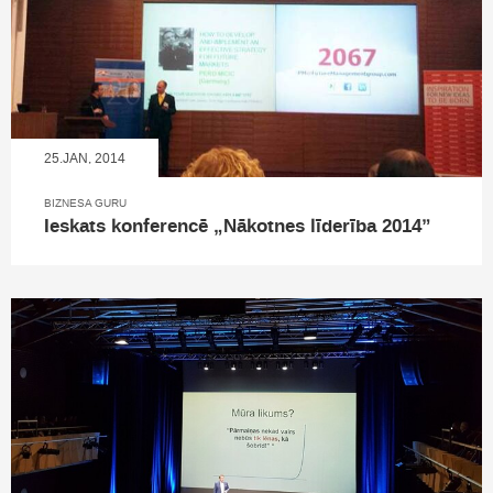
25.JAN, 2014
BIZNESA GURU
Ieskats konferencē „Nākotnes līderība 2014”