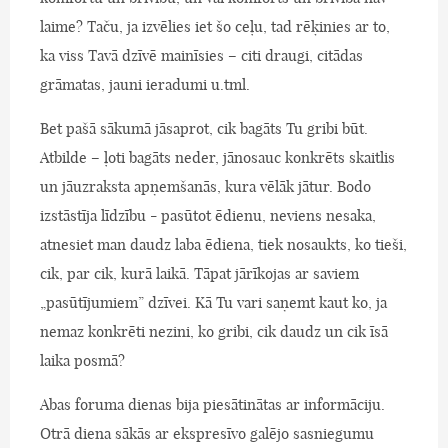
laime? Taču, ja izvēlies iet šo ceļu, tad rēķinies ar to,
ka viss Tavā dzīvē mainīsies – citi draugi, citādas
grāmatas, jauni ieradumi u.tml.
Bet pašā sākumā jāsaprot, cik bagāts Tu gribi būt.
Atbilde – ļoti bagāts neder, jānosauc konkrēts skaitlis
un jāuzraksta apņemšanās, kura vēlāk jātur. Bodo
izstāstīja līdzību - pasūtot ēdienu, neviens nesaka,
atnesiet man daudz laba ēdiena, tiek nosaukts, ko tieši,
cik, par cik, kurā laikā. Tāpat jārīkojas ar saviem
„pasūtījumiem” dzīvei. Kā Tu vari saņemt kaut ko, ja
nemaz konkrēti nezini, ko gribi, cik daudz un cik īsā
laika posmā?
Abas foruma dienas bija piesātinātas ar informāciju.
Otrā diena sākās ar ekspresīvo galējo sasniegumu