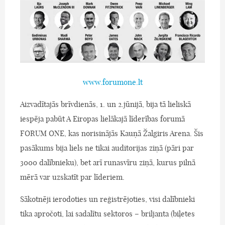
www.forumone.lt
Aizvadītajās brīvdienās, 1. un 2.jūnijā, bija tā lieliskā
iespēja pabūt A Eiropas lielākajā līderības forumā
FORUM ONE, kas norisinājās Kauņā Žalgiris Arena. Šis
pasākums bija liels ne tikai auditorijas ziņā (pāri par
3000 dalībnieku), bet arī runasvīru ziņā, kurus pilnā
mērā var uzskatīt par līderiem.
Sākotnēji ierodoties un reģistrējoties, visi dalībnieki
tika apročoti, lai sadalītu sektoros – briljanta (biļetes