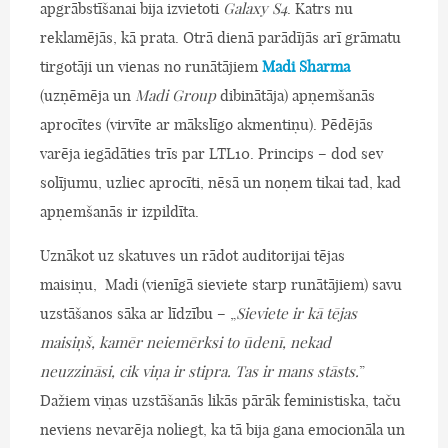
apgrābstīšanai bija izvietoti
Galaxy S4
. Katrs nu
reklamējās, kā prata. Otrā dienā parādījās arī grāmatu
tirgotāji un vienas no runātājiem
Madi Sharma
(uzņēmēja un
Madi Group
dibinātāja) apņemšanās
aprocītes (virvīte ar mākslīgo akmentiņu). Pēdējās
varēja iegādāties trīs par LTL10. Princips – dod sev
solījumu, uzliec aprocīti, nēsā un noņem tikai tad, kad
apņemšanās ir izpildīta.
Uznākot uz skatuves un rādot auditorijai tējas
maisiņu, Madi (vienīgā sieviete starp runātājiem) savu
uzstāšanos sāka ar līdzību – „
Sieviete ir kā tējas
maisiņš, kamēr neiemērksi to ūdenī, nekad
neuzzināsi, cik viņa ir stipra. Tas ir mans stāsts.
”
Dažiem viņas uzstāšanās likās pārāk feministiska, taču
neviens nevarēja noliegt, ka tā bija gana emocionāla un