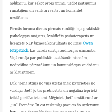
aplikāciju, kur sekot programmai, uzdot jautājumus
runātājiem un vēlāk arī vērtēt un komentēt
uzstāšanos.
Pirmās foruma dienas pirmais runātājs bija praktiskās
psiholoģijas maģistrs, kvalificēts psihoterapeits un
licenzēts NLP biznesa konsultants no Irījas
Owen
Fitzpatrick
, kas uzreiz saistīja auditorijas uzmanību.
Viņš runāja par publiskās uzstāšanās niansēm,
nedrošības pārvarēšanu un komunikācijas veidošanu
ar klausītājiem.
Lūk, viena atziņa no viņa uzstāšanas: izvairieties no
vārdiņa „bet”, jo tas pretnostata un nogalina iepriekš
teiktā pozitīvo ietekmi. Mēģiniet „bet” aizstāt runā ar
„un”. Piemērs: Tu esi veiksmīgi paveicis šo uzdevumu,