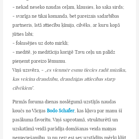
- nekad neseko naudas ceļam, klausies, ko saka sirds;
- svarīga ne tikai komanda, bet pareizais sadarbības
partneris, īstā attiecību ķīmija, cilvēks, ar kuru kopā
jūties labi;
- fokusējies uz doto mirkli;
- meditē, jo meditācija koriģē Tavu ceļu un palīdz
pieņemt pareizo lēmumu.
Viņš uzsvēra, - „
es vienmēr esmu tiecies radīt mūziku,
kas veicina draudzību, draudzīgas attiecības starp
cilvēkiem
”.
Pirmās foruma dienas noslēgumā uzstājās naudas
koučs no Vācijas
Bodo Schafer
, kas kļuva par manu šī
pasākuma favorītu. Viņš saprotamā, strukturētā un
uzskatāmā veidā parādīja domāšanas veida maiņas
nepieciešamību, ja nu reiz esi sev uzstādījis mērķi kļūt