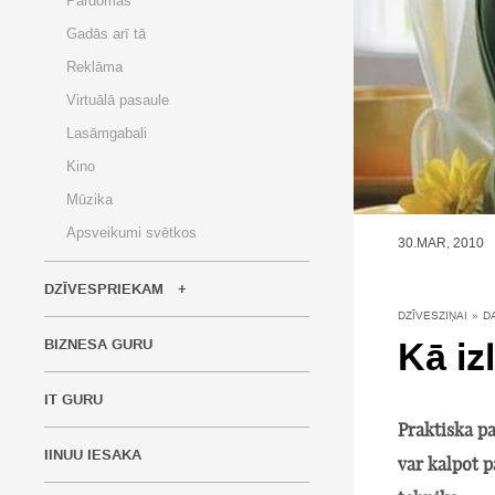
Pārdomas
Gadās arī tā
Reklāma
Virtuālā pasaule
Lasāmgabali
Kino
Mūzika
Apsveikumi svētkos
30.MAR, 2010
DZĪVESPRIEKAM
DZĪVESZIŅAI
»
D
Kā iz
BIZNESA GURU
IT GURU
Praktiska pa
IINUU IESAKA
var kalpot p