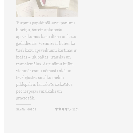
Turpinu papildināt savu pantiņu
blociņu, šoreiz apkopošu
apsveikumus kāzu dienā un kāzu
gadadienās. Vienmēr ir licies, ka
tieši kāzu apsveikumu kartiņas ir
īpašas – tik baltas, trauslas un
izsmalcinātas. Ar zināmu bijību
vienmēr esmu ņēmusi rokā un
izvēlējusies smalku melnu
pildspalvu, lai raksts izskatītos
pēc iespējas smalkāks un
graciozāk.
Skatīts: 66803
(110)