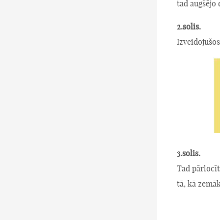
tad augšējo 
2.solis.
Izveidojušos
3.solis.
Tad pārlocīt
tā, kā zemā