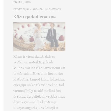
26.JŪL, 2009
DZĪVESZIŅAI
»
APSVEIKUMI SVĒTKOS
Kāzu gadadienas
(15)
Kāzas ir vieni skaisti dzīves
svētki, un noteikti, ja kāds
šaubās, vai tās rīkot ar vērienu vai
tomēr salaulāties tikai liecinieku
klātbūtnē, taupot laiku, līdzekļus,
enerģiju un ko tik vien vēl nē, tad
viennozīmīgi iesakām rīkot šos
svētkus. Tā paliek kā vērtība visas
dzīves garumā. Tā kā strauji
tuvojas augusts, kas Latvijā ir