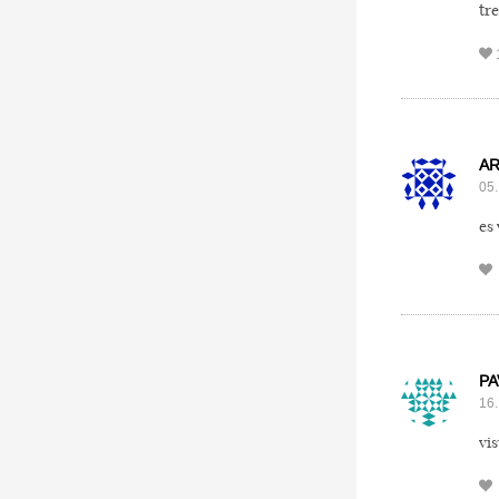
tr
AR
05.
es
PA
16.
vis