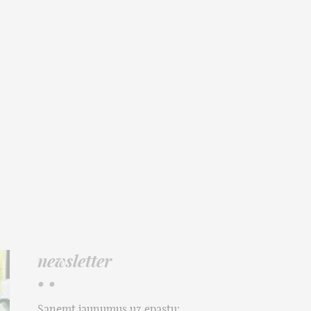
newsletter
• •
Saņemt jaunumus uz epastu: