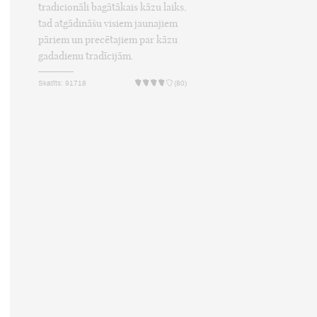
tradicionāli bagātākais kāzu laiks,
tad atgādināšu visiem jaunajiem
pāriem un precētajiem par kāzu
gadadienu tradīcijām.
Skatīts: 91718
(80)