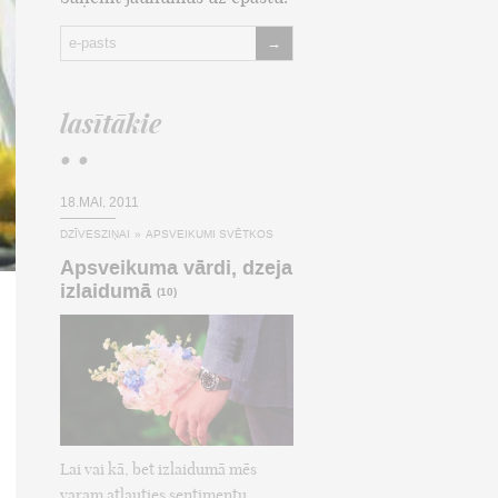
→
lasītākie
• •
18.MAI, 2011
DZĪVESZIŅAI
»
APSVEIKUMI SVĒTKOS
Apsveikuma vārdi, dzeja
izlaidumā
(10)
Lai vai kā, bet izlaidumā mēs
varam atļauties sentimentu,