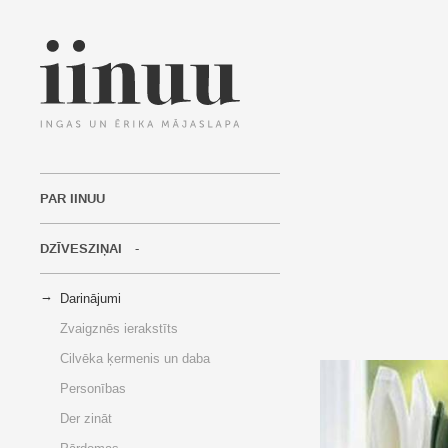
PAR IINUU
DZĪVESZIŅAI
Darinājumi
Zvaigznēs ierakstīts
Cilvēka ķermenis un daba
Personības
Der zināt