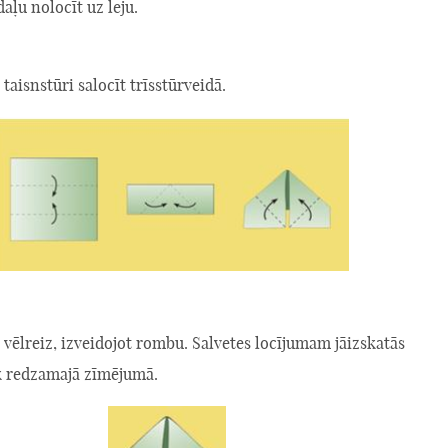
daļu nolocīt uz leju.
 taisnstūri salocīt trīsstūrveidā.
 vēlreiz, izveidojot rombu. Salvetes locījumam jāizskatās
k redzamajā zīmējumā.