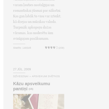
varam ļauties nostaļģijai un
romantiskai jūsmai par nākotni.
Kas gan labāk to visu var izteikt,
kā dzejas un mūzikas valoda.
Turpmāk apkopoju dažas
vārsmas, kas noderētu šim
svinīgajam pasākumam.
Skatīts: 148345
(208)
27.JŪL, 2009
DZĪVESZIŅAI
»
APSVEIKUMI SVĒTKOS
Kāzu apsveikumu
pantiņi
(15)