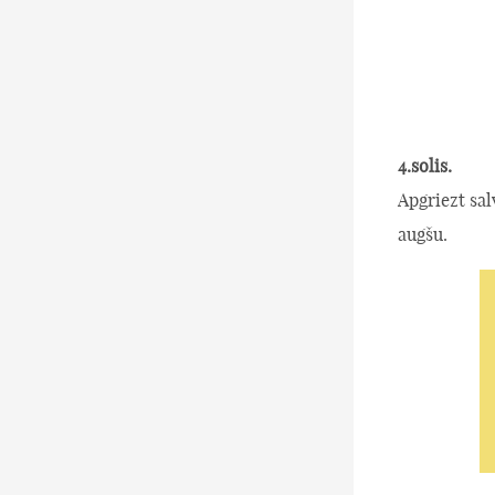
4.solis.
Apgriezt sal
augšu.