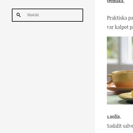
tehnika.
Praktiska pa
var kalpot p
1.solis.
Sadalīt salv