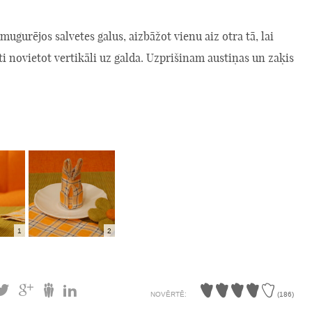
mugurējos salvetes galus, aizbāžot vienu aiz otra tā, lai
ti novietot vertikāli uz galda. Uzprišinam austiņas un zaķis
1
2
NOVĒRTĒ:
(
186
)