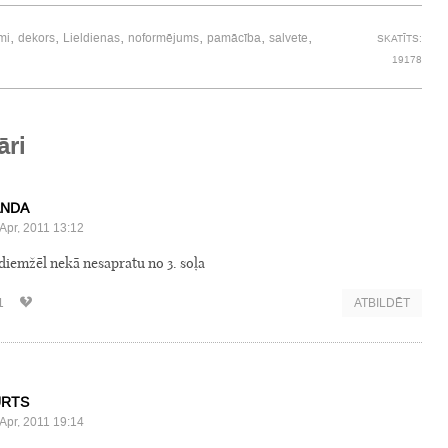
,
,
,
,
,
,
mi
dekors
Lieldienas
noformējums
pamācība
salvete
SKATĪTS:
19178
āri
ANDA
Apr, 2011 13:12
 diemžēl nekā nesapratu no 3. soļa
1
ATBILDĒT
URTS
Apr, 2011 19:14