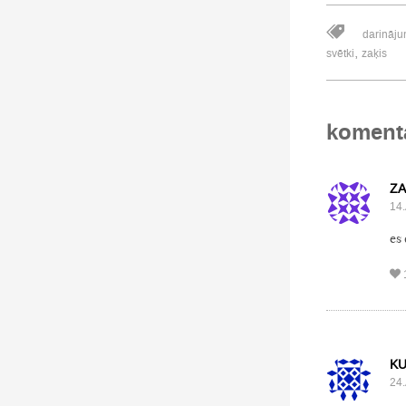
darināju
,
svētki
zaķis
koment
Z
14.
es
K
24.