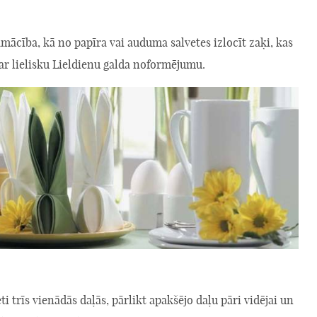
mācība, kā no papīra vai auduma salvetes izlocīt zaķi, kas
ar lielisku Lieldienu galda noformējumu.
eti trīs vienādās daļās, pārlikt apakšējo daļu pāri vidējai un