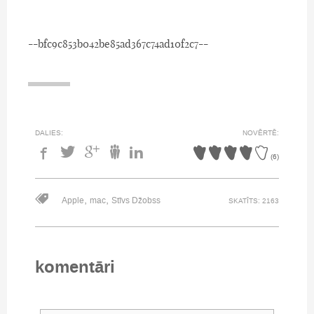
--bfc9c853b042be85ad367c74ad10f2c7--
DALIES:
NOVĒRTĒ:
(
6
)
,
,
Apple
mac
Stīvs Džobss
SKATĪTS: 2163
komentāri