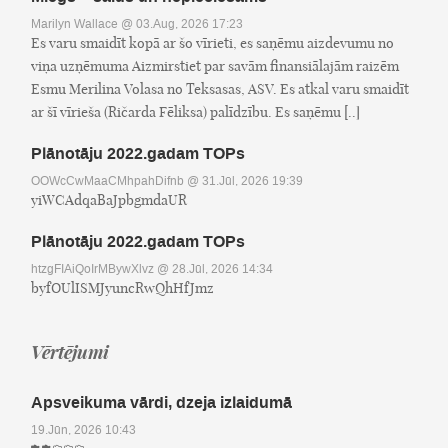
Marilyn Wallace
@ 03.Aug, 2026 17:23
Es varu smaidīt kopā ar šo vīrieti, es saņēmu aizdevumu no
viņa uzņēmuma Aizmirstiet par savām finansiālajām raizēm
Esmu Merilina Volasa no Teksasas, ASV. Es atkal varu smaidīt
ar šī vīrieša (Ričarda Fēliksa) palīdzību. Es saņēmu [..]
Plānotāju 2022.gadam TOPs
OOWcCwMaaCMhpahDifnb
@ 31.Jūl, 2026 19:39
yiWCAdqaBaJpbgmdaUR
Plānotāju 2022.gadam TOPs
htzgFIAiQoIrMBywXlvz
@ 28.Jūl, 2026 14:34
byfOUlISMJyuncRwQhHfJmz
Vērtējumi
Apsveikuma vārdi, dzeja izlaidumā
19.Jūn, 2026 10:43