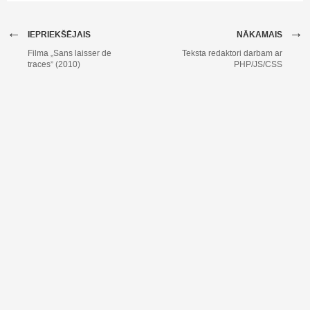
←
→
IEPRIEKŠĒJAIS
NĀKAMAIS
Filma „Sans laisser de
Teksta redaktori darbam ar
traces” (2010)
PHP/JS/CSS