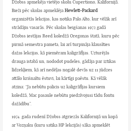
Džobss apmekēja vietējo skolu Cupertiono, Kalifornijā.
Bieži pēc skolas apmeklēja
Hewlett-Packard
organizētās lekcijas, kas notika Palo Alto, kur vēlāk arī
strādājis vasarās. Pēc skolas beigšanas 1972 gadā
Džobss iestājas Reed koledžā Oregonas štatā, kuru pēc
pirmā semestra pameta, lai arī turpināja klausīties
dažas lekcijas, kā piemēram kaligrāfijas. Uzturējās
drauga istabā un, nododot pudeles, gādāja par iztikas
līdzekļiem, kā arī nedēļas nogalē devās uz 11 jūdzes
attālo krišnaītu ēstuvi, lai kārtīgi paēstu. Kā vēlāk
atzina: “Ja nebūtu palicis uz kaligrāfijas kursiem
koledžā, Mac pasaule nebūtu piedzīvojusi tādu fontu
dažādību”.
1974. gada rudenī Džobss atgriezās Kalifornijā un kopā
ar Vozņaku (kuru satika HP lekcijās) sāka apmeklēt