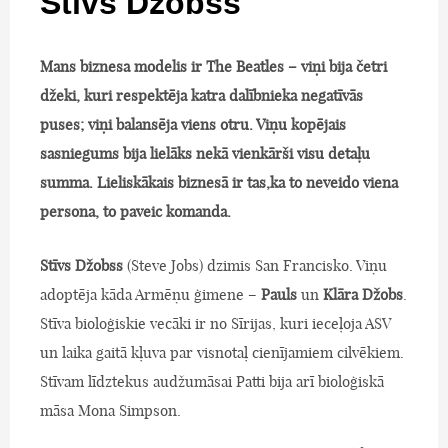
Stīvs Džobss
Mans biznesa modelis ir The Beatles – viņi bija četri
džeki, kuri respektēja katra dalībnieka negatīvās
puses; viņi balansēja viens otru. Viņu kopējais
sasniegums bija lielāks nekā vienkārši visu detaļu
summa. Lieliskākais biznesā ir tas,ka to neveido viena
persona, to paveic komanda.
Stīvs Džobss
(Steve Jobs) dzimis San Francisko. Viņu
adoptēja kāda Armēņu ģimene –
Pauls
un
Klāra Džobs
.
Stīva bioloģiskie vecāki ir no Sīrijas, kuri ieceļoja ASV
un laika gaitā kļuva par visnotaļ cienījamiem cilvēkiem.
Stīvam līdztekus audžumāsai Patti bija arī bioloģiskā
māsa Mona Simpson.