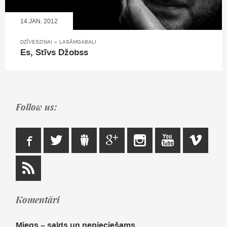
14.JAN, 2012
DZĪVESZIŅAI
»
LASĀMGABALI
Es, Stīvs Džobss
Follow us:
Komentāri
Miegs – salds un nepieciešams