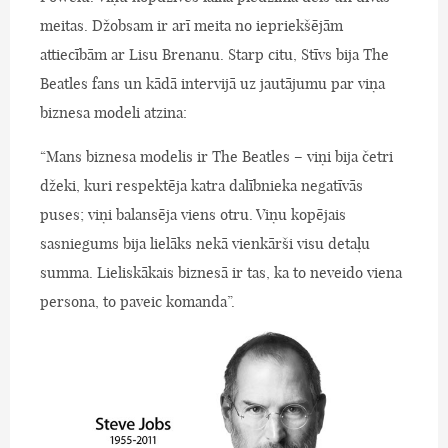
meitas. Džobsam ir arī meita no iepriekšējām
attiecībām ar Lisu Brenanu. Starp citu, Stīvs bija The
Beatles fans un kādā intervijā uz jautājumu par viņa
biznesa modeli atzina:
“Mans biznesa modelis ir The Beatles – viņi bija četri
džeki, kuri respektēja katra dalībnieka negatīvās
puses; viņi balansēja viens otru. Viņu kopējais
sasniegums bija lielāks nekā vienkārši visu detaļu
summa. Lieliskākais biznesā ir tas, ka to neveido viena
persona, to paveic komanda”.