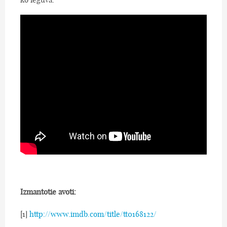
Izmantotie avoti:
[1]
http://www.imdb.com/title/tt0168122/