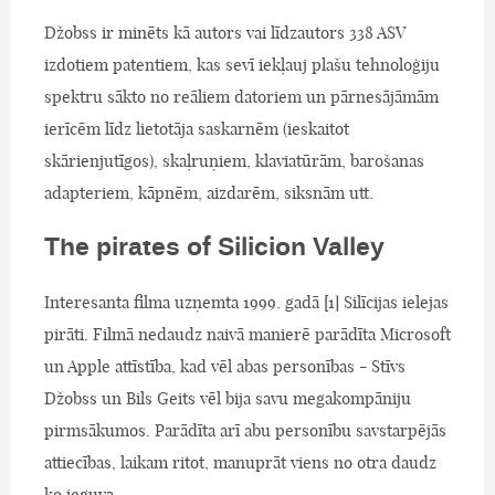
Džobss ir minēts kā autors vai līdzautors 338 ASV
izdotiem patentiem, kas sevī iekļauj plašu tehnoloģiju
spektru sākto no reāliem datoriem un pārnesājāmām
ierīcēm līdz lietotāja saskarnēm (ieskaitot
skārienjutīgos), skaļruņiem, klaviatūrām, barošanas
adapteriem, kāpnēm, aizdarēm, siksnām utt.
The pirates of Silicion Valley
Interesanta filma uzņemta 1999. gadā [1] Silīcijas ielejas
pirāti. Filmā nedaudz naivā manierē parādīta Microsoft
un Apple attīstība, kad vēl abas personības - Stīvs
Džobss un Bils Geits vēl bija savu megakompāniju
pirmsākumos. Parādīta arī abu personību savstarpējās
attiecības, laikam ritot, manuprāt viens no otra daudz
ko ieguva.