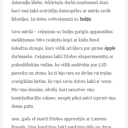
datormīļu klubu. Iekārtojās darbā uzņēmumā Atari,
kurš tanī laikā izstrādāja datorspēles ar mērķi savāk
līdzekļus, lai dotos svētceļojumā uz
Indiju
.
Savu mērķi – ceļojumu uz Indiju garīgās apgaismības
meklējumos Stīvs realizēja kopā ar kādu Reed
kolodžas draugu, kurš vēlāk arī kļuva par pirmo
Apple
darbinieku. Ceļojuma laikā Džobss eksperimentēja ar
psihodēliskām vielām, ko vēlāk nodēvējis par LSD
pieredzi un atzina, ka tā bija vien no divām vai trijām
svarīgākām lietām, ko viņš savas dzīves laikā ir veicis.
Pēc viņa domām, cilvēki, kuri neuztver viņa
kontrkulturālās saknes, nespēj pilnā mērā izprast viņa
domu gaitu.
1991. gada 18 martā Džobss apprecējās ar Laureni
Powelu. Viņu kopdzīves laikā piedzima dēls un divas