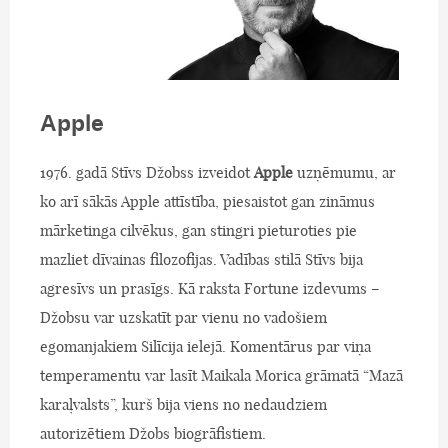
Apple
1976. gadā Stīvs Džobss izveidot
Apple
uzņēmumu, ar
ko arī sākās Apple attīstība, piesaistot gan zināmus
mārketinga cilvēkus, gan stingri pieturoties pie
mazliet dīvainas filozofijas. Vadības stilā Stīvs bija
agresīvs un prasīgs. Kā raksta Fortune izdevums –
Džobsu var uzskatīt par vienu no vadošiem
egomanjakiem Silīcija ielejā. Komentārus par viņa
temperamentu var lasīt Maikala Morica grāmatā “Mazā
karaļvalsts”, kurš bija viens no nedaudziem
autorizētiem Džobs biogrāfistiem.