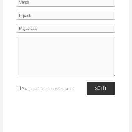
SŪTĪT
Paziņot par jauniem komentāriem