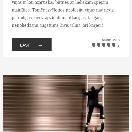
viņas ir ļoti azartiskas būtnes ar lieliskām spējām
mainīties. Tomēr izvēloties profesiju viņas nav nedz
patmīlīgas, nedz apzināti mantkārīgas, lai gan,
nenoliedzami augstums Zivis vilina, arī karjerā.
Skatīts: 2029
→
LASĪT
(4)