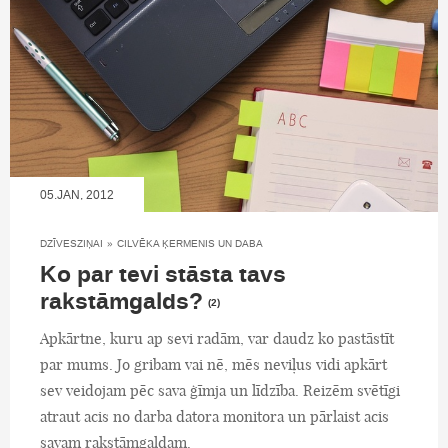
05.JAN, 2012
DZĪVESZIŅAI
»
CILVĒKA ĶERMENIS UN DABA
Ko par tevi stāsta tavs
rakstāmgalds?
(2)
Apkārtne, kuru ap sevi radām, var daudz ko pastāstīt
par mums. Jo gribam vai nē, mēs neviļus vidi apkārt
sev veidojam pēc sava ģīmja un līdzība. Reizēm svētīgi
atraut acis no darba datora monitora un pārlaist acis
savam rakstāmgaldam.