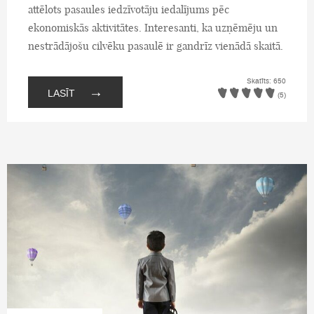
attēlots pasaules iedzīvotāju iedalījums pēc
ekonomiskās aktivitātes. Interesanti, ka uzņēmēju un
nestrādājošu cilvēku pasaulē ir gandrīz vienādā skaitā.
Skatīts: 650
→
LASĪT
(5)