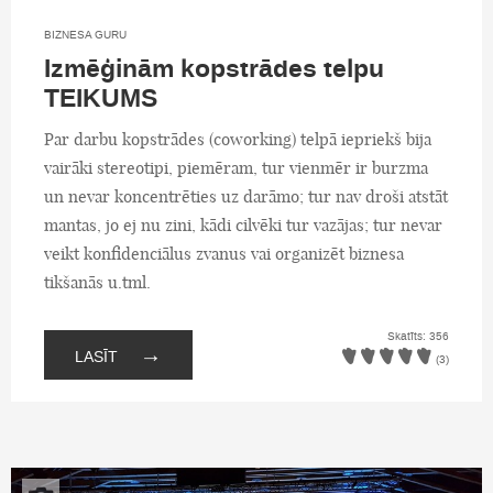
BIZNESA GURU
Izmēģinām kopstrādes telpu
TEIKUMS
Par darbu kopstrādes (coworking) telpā iepriekš bija
vairāki stereotipi, piemēram, tur vienmēr ir burzma
un nevar koncentrēties uz darāmo; tur nav droši atstāt
mantas, jo ej nu zini, kādi cilvēki tur vazājas; tur nevar
veikt konfidenciālus zvanus vai organizēt biznesa
tikšanās u.tml.
Skatīts: 356
→
LASĪT
(3)