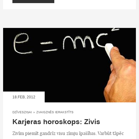
18.FEB, 2012
DZĪVESZIŅAI
»
ZVAIGZNĒS IERAKSTĪTS
Karjeras horoskops: Zivis
Zivīm piemīt gandrīz visu zīmju īpašības. Varbūt tāpēc