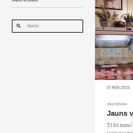
IINUU IESAKA
07.NOV, 2015
IINUU IESAKA
Jauns v
Tā kā mans b