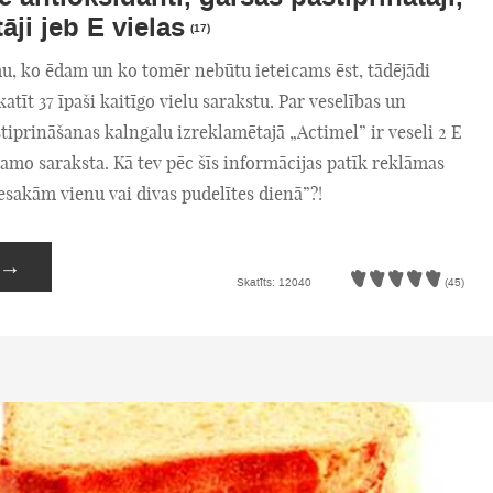
āji jeb E vielas
(17)
u, ko ēdam un ko tomēr nebūtu ieteicams ēst, tādējādi
katīt 37 īpaši kaitīgo vielu sarakstu. Par veselības un
tiprināšanas kalngalu izreklamētajā „Actimel” ir veseli 2 E
tamo saraksta. Kā tev pēc šīs informācijas patīk reklāmas
esakām vienu vai divas pudelītes dienā”?!
→
Skatīts: 12040
(45)