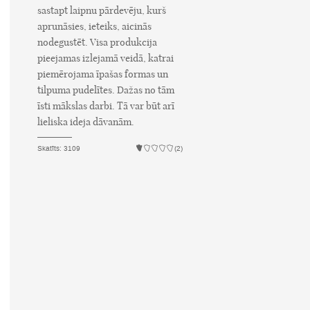
sastapt laipnu pārdevēju, kurš
aprunāsies, ieteiks, aicinās
nodegustēt. Visa produkcija
pieejamas izlejamā veidā, katrai
piemērojama īpašas formas un
tilpuma pudelītes. Dažas no tām
īsti mākslas darbi. Tā var būt arī
lieliska ideja dāvanām.
Skatīts: 3109
(2)