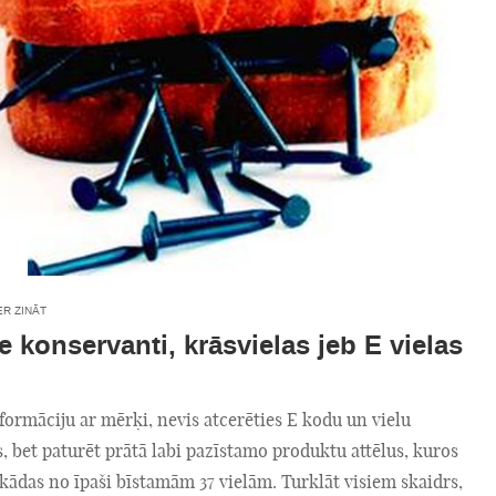
ER ZINĀT
e konservanti, krāsvielas jeb E vielas
ormāciju ar mērķi, nevis atcerēties E kodu un vielu
 bet paturēt prātā labi pazīstamo produktu attēlus, kuros
ādas no īpaši bīstamām 37 vielām. Turklāt visiem skaidrs,