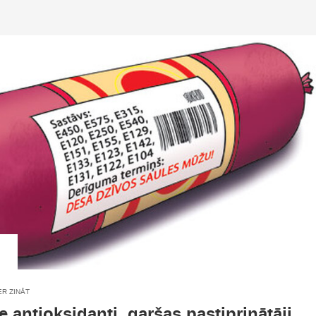
ER ZINĀT
e antioksidanti, garšas pastiprinātāji,