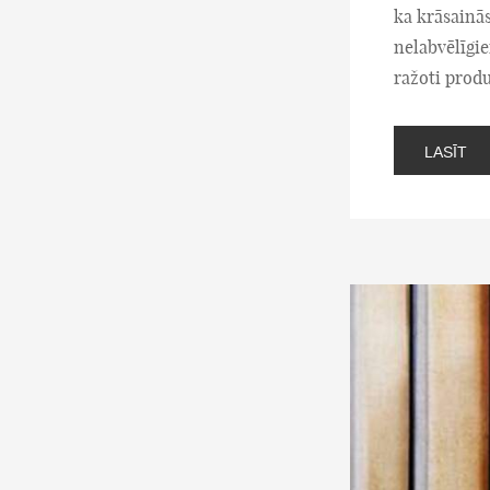
ka krāsainās
nelabvēlīgie
ražoti produ
LASĪT