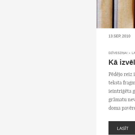
13.SEP, 2010
DZĪVESZIŅAI
»
L
Kā izvē
Pēdējo reiz 
teksta fragm
ieintriģēta 
grāmatu neva
doma pavērot
LASĪT