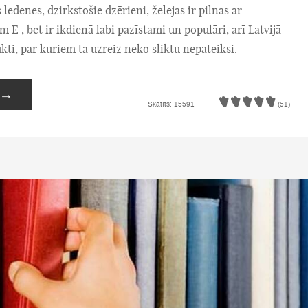
 ledenes, dzirkstošie dzērieni, želejas ir pilnas ar
m E , bet ir ikdienā labi pazīstami un populāri, arī Latvijā
kti, par kuriem tā uzreiz neko sliktu nepateiksi.
→
Skatīts: 15591
(51)