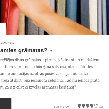
ASĀMGABALI
lamies grāmatas?
(8)
izvēlējos divas grāmatas – pirmo, izšķirstot un no dažiem
entiem saprotot, ka būs gana saistoša, otru – jūtoties
gan no anotācijas uz otras puses vāka, gan no tā, ka
rēja atšķirt, bija iesaiņota celofānā. Tad nu ienāca prātā
, kā īsti cilvēki izvēlas grāmatas lasīšanai?
→
Skatīts: 1790
(11)