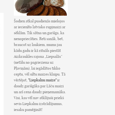
Šodien atkal pusdienās mielojos
ar iecienīto latvisko rupjmaizi ar
sēklām. Tik sātna un garšīga, ka
nenopriecāties. Reti sanāk, bet,
braucot uz laukiem, mums jau
kādu gadu ir kā rituāls piestāt
Aizkraukles rajona „Liepsalās”
(netālu no pagrieziena uz
Pļaviņām), lai iegādātos tikko
ceptu, vēl siltu maizes klaipu. Tā
vērtējot,
"Liepkalnu maize"
ir
daudz garšīgāka par Lāču maizi
un arī cena daudz pieņemamāka.
Visi, kas vēl nav atklājuši priekš
sevis Liepkalnu izstrādājumus,
iesaku pamēģināt!