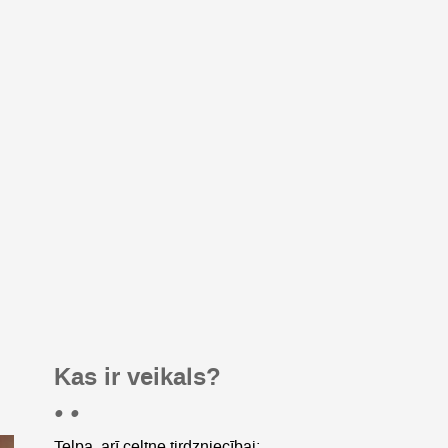
Kas ir veikals?
• •
Telpa, arī celtne tirdzniecībai;