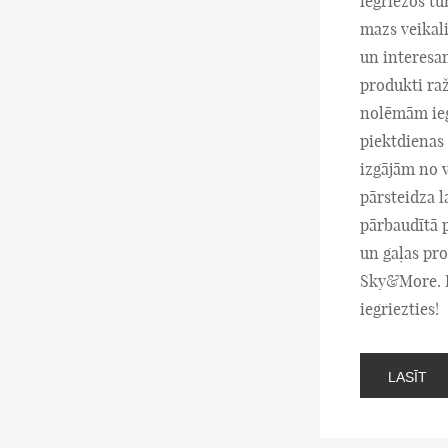
iegriežos tu
mazs veikal
un interesa
produkti raž
nolēmām iegr
piektdienas 
izgājām no 
pārsteidza 
pārbaudītā p
un gaļas pro
Sky&More. Pr
iegriezties!
LASĪT