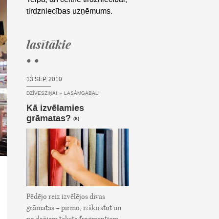
tirdzniecības uzņēmums.
lasītākie
• •
13.SEP, 2010
DZĪVESZIŅAI
»
LASĀMGABALI
Kā izvēlamies
grāmatas?
(8)
Pēdējo reiz izvēlējos divas
grāmatas – pirmo, izšķirstot un