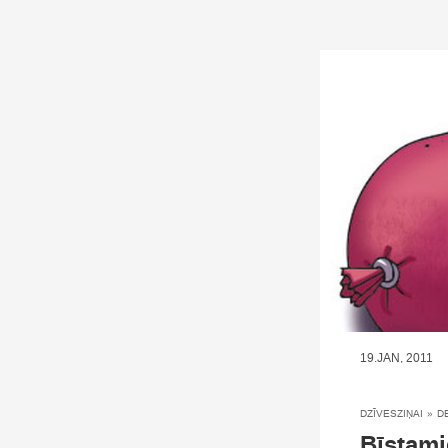
19.JAN, 2011
DZĪVESZIŅAI
»
D
Bīstami