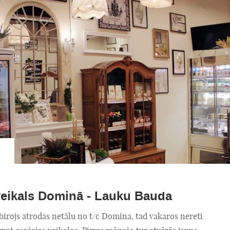
eikals Dominā - Lauku Bauda
irojs atrodas netālu no t/c Domina, tad vakaros nereti