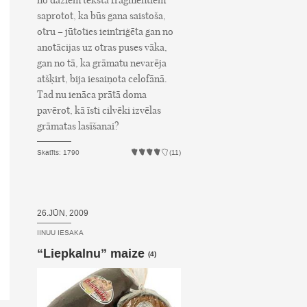
no dažiem teksta fragmentiem
saprotot, ka būs gana saistoša,
otru – jūtoties ieintriģēta gan no
anotācijas uz otras puses vāka,
gan no tā, ka grāmatu nevarēja
atšķirt, bija iesaiņota celofānā.
Tad nu ienāca prātā doma
pavērot, kā īsti cilvēki izvēlas
grāmatas lasīšanai?
Skatīts: 1790
(11)
26.JŪN, 2009
IINUU IESAKA
“Liepkalnu” maize
(4)