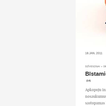
18.JAN, 2011
DZĪVESZIŅAI
»
D
Bīstami
(14)
Apkopoju inf
nosaukumus,
sastopamas k