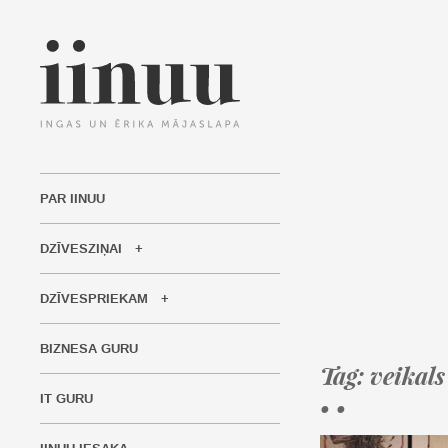
PAR IINUU
DZĪVESZIŅAI
DZĪVESPRIEKAM
BIZNESA GURU
Tag: veikals
IT GURU
• •