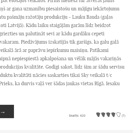
rpat esošajos veikalos. Pirms mēneša tur atvērās jauns
iņš ar gana uzmanību piesaistošu un mājīgu iekārtojumu
ntu pašmāju ražotāju produkciju - Lauku Bauda (gaļas
oti Latvijā). Kādu laiku staigājām garām līdz beidzot
iezties un palutināt sevi ar kādu gardāku cepeti
vakaram. Piedāvājums izskatījās tik garšīgs, ka galu galā
veikalā ārā ar paprāvu iepirkumu maisiņu. Patīkami
laipnā nepiespiestā apkalpošana un vēlāk mājās vakariņās
rodukcijas kvalitāte. Godīgi sakot, līdz šim ar šādu servisu
duktu kvalitāti nācies saskarties tikai Sky veikalā t/c
ieks, ka durvis vaļā ver šādas jaukas vietas Rīgā. Iesaku
→
Skatīts: 620
(7)