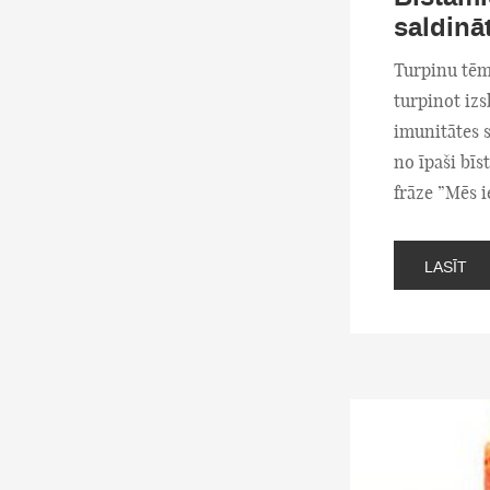
saldināt
Turpinu tēm
turpinot izs
imunitātes s
no īpaši bīs
frāze ”Mēs i
LASĪT