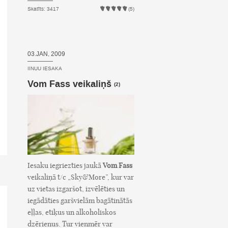
Skatīts: 3417
(5)
03.JAN, 2009
IINUU IESAKA
Vom Fass veikaliņš
(2)
Iesaku iegriezties jaukā
Vom Fass
veikaliņā t/c „Sky&More”, kur var
uz vietas izgaršot, izvēlēties un
iegādāties garšvielām bagātinātās
eļļas, etiķus un alkoholiskos
dzērienus. Tur vienmēr var