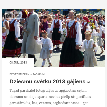
08.JŪL, 2013
DZĪVESPRIEKAM
»
PASĀKUMI
Dziesmu svētku 2013 gājiens
(1)
Tagad pārskatot fotogrāfijas ar apgarotām sejām,
dziesmu un deju sparu, neviļus pielīp šis pacilātais
garastāvoklis, kas, cerams, saglabāsies visos - gan