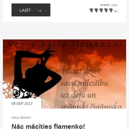
Skatīts: 1119
→
LASĪT
(4)
08.SEP, 2013
IINUU IESAKA
Nāc mācīties flamenko!