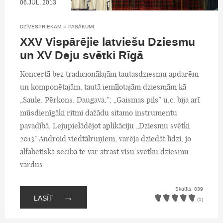
06.JŪL, 2013
DZĪVESPRIEKAM
»
PASĀKUMI
XXV Vispārējie latviešu Dziesmu
un XV Deju svētki Rīgā
Koncertā bez tradicionālajām tautasdziesmu apdarēm
un komponētajām, tautā iemīļotajām dziesmām kā
„Saule. Pērkons. Daugava.”; „Gaismas pils” u.c. bija arī
mūsdienīgāki ritmi dažādu sitamo instrumentu
pavadībā. Lejupielādējot aplikāciju „Dziesmu svētki
2013” Android viedtālruņiem, varēja dziedāt līdzi, jo
alfabētiskā secībā te var atrast visu svētku dziesmu
vārdus.
Skatīts: 839
→
LASĪT
(1)