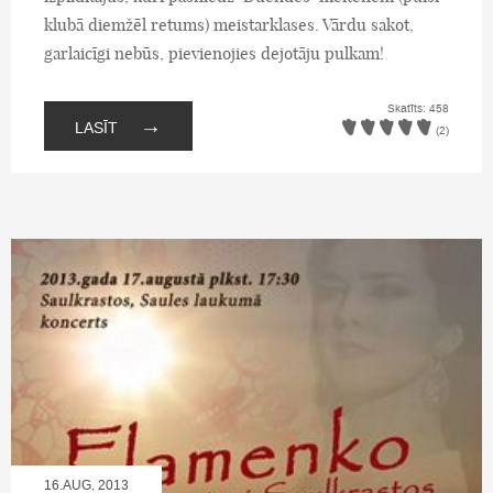
klubā diemžēl retums) meistarklases. Vārdu sakot,
garlaicīgi nebūs, pievienojies dejotāju pulkam!
Skatīts: 458
→
LASĪT
(2)
16.AUG, 2013