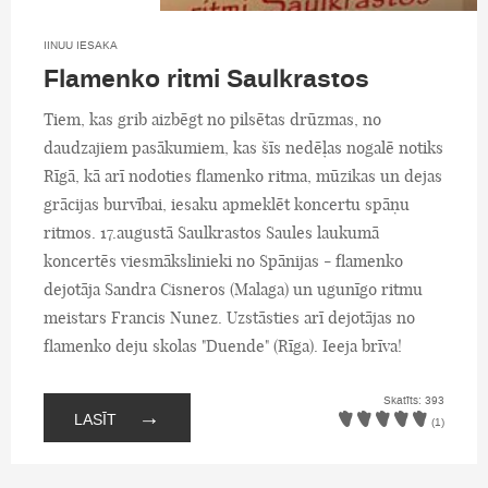
IINUU IESAKA
Flamenko ritmi Saulkrastos
Tiem, kas grib aizbēgt no pilsētas drūzmas, no
daudzajiem pasākumiem, kas šīs nedēļas nogalē notiks
Rīgā, kā arī nodoties flamenko ritma, mūzikas un dejas
grācijas burvībai, iesaku apmeklēt koncertu spāņu
ritmos. 17.augustā Saulkrastos Saules laukumā
koncertēs viesmākslinieki no Spānijas - flamenko
dejotāja Sandra Cisneros (Malaga) un ugunīgo ritmu
meistars Francis Nunez. Uzstāsties arī dejotājas no
flamenko deju skolas "Duende" (Rīga). Ieeja brīva!
Skatīts: 393
→
LASĪT
(1)