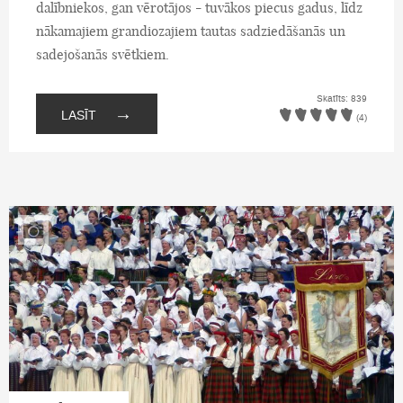
dalībniekos, gan vērotājos - tuvākos piecus gadus, līdz
nākamajiem grandiozajiem tautas sadziedāšanās un
sadejošanās svētkiem.
Skatīts: 839
→
LASĪT
(4)