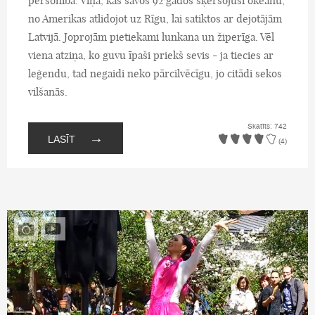
personība. Viņa, kas savos 92 gados šķērsojusi okeānu,
no Amerikas atlidojot uz Rīgu, lai satiktos ar dejotājām
Latvijā. Joprojām pietiekami lunkana un žiperīga. Vēl
viena atziņa, ko guvu īpaši priekš sevis - ja tiecies ar
leģendu, tad negaidi neko pārcilvēcīgu, jo citādi sekos
vilšanās.
Skatīts: 742
→
LASĪT
(4)