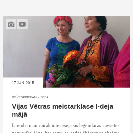
17.JŪN, 2015
DZĪVESPRIEKAM
»
DEJA
Vijas Vētras meistarklase I-deja
mājā
Īstenībā man vairāk interesēja šīs leģendārās sievietes