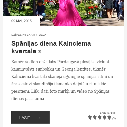
09.MAI, 2015
DZĪVESPRIEKAM
»
DEJA
Spānijas diena Kalnciema
kvartālā
(1)
Kamēr šodien dažs labs Pārdaugavā plosījās, vicinot
kaimiņvalsts simboliku un Georga lentītes, tikmēr
Kalnciema kvartālā skanēja ugunīgie spānijas ritmi un
āra skatuvi skandināja flamenko dejotāju ritmiskie
piesitieni. Lūk, daži foto mirkļi un video no Spānijas
dienas pasākuma.
Skatīts: 646
→
LASĪT
(3)