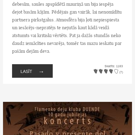
debesīm, saules apspīdētā mauriņā un bija iespēja
dejot basām kājām. Pēdējais gan vairāk, lai nenomīdītu
partnera pirkstgalus. Atmosfēra bija ļoti nepiespiesta
un iesācējs-nepratējs te nejutās kaut kādā veidā
atstumts vai kritiski vērtēts. Pat ja dažās stundās neko
daudz iemācīties nevarēja, tomēr tas mazu ieskatu par
pašām dejām deva.
Skatīts: 1183
→
LASĪT
(7)