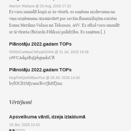
Marilyn Wallace
@ 03.Aug, 2026 17:23
Es varu smaidīt kopā ar šo vīrieti, es saņēmu aizdevumu no
viņa uzņēmuma Aizmirstiet par savām finansiālajām raizēm
Esmu Merilina Volasa no Teksasas, ASV. Es atkal varu smaidīt
ar šī vīrieša (Ričarda Fēliksa) palīdzību. Es saņēmu [..]
Plānotāju 2022.gadam TOPs
OOWcCwMaaCMhpahDifnb
@ 31.Jūl, 2026 19:39
yiWCAdqaBaJpbgmdaUR
Plānotāju 2022.gadam TOPs
htzgFIAiQoIrMBywXlvz
@ 28.Jūl, 2026 14:34
byfOUlISMJyuncRwQhHfJmz
Vērtējumi
Apsveikuma vārdi, dzeja izlaidumā
19.Jūn, 2026 10:43