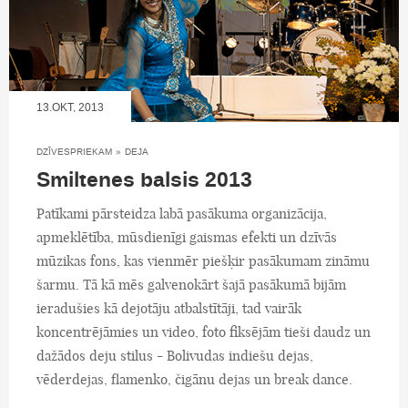
13.OKT, 2013
DZĪVESPRIEKAM
»
DEJA
Smiltenes balsis 2013
Patīkami pārsteidza labā pasākuma organizācija,
apmeklētība, mūsdienīgi gaismas efekti un dzīvās
mūzikas fons, kas vienmēr piešķir pasākumam zināmu
šarmu. Tā kā mēs galvenokārt šajā pasākumā bijām
ieradušies kā dejotāju atbalstītāji, tad vairāk
koncentrējāmies un video, foto fiksējām tieši daudz un
dažādos deju stilus - Bolivudas indiešu dejas,
vēderdejas, flamenko, čigānu dejas un break dance.