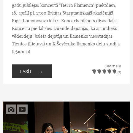
gadu jubilejas koncertā "Tierra Flamenca", piektdien,
18. aprīlī pl. 17:00 Baltijas Starptautiskajā akadēmijā
Rīgā, Lomonosova ielā 1. Koncerts plānots divās daļās.
Koncertā piedalīsies Duende dejotājas, kā arī indiešu,
vēderdeju, baleta dejotāji un flamenko viesstudijas
Tientos (Lietuva) un K.Ševčenko flamenko deju studija
(Igaunija).
Skatīts: 458
→
LASĪT
(3)