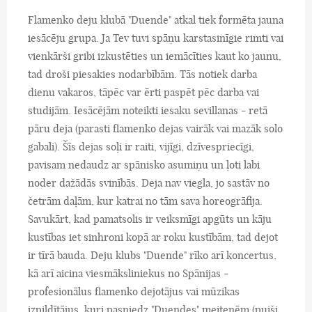
Flamenko deju klubā "Duende" atkal tiek formēta jauna
iesācēju grupa. Ja Tev tuvi spāņu karstasinīgie rimti vai
vienkārši gribi izkustēties un iemācīties kaut ko jaunu,
tad droši piesakies nodarbībām. Tās notiek darba
dienu vakaros, tāpēc var ērti paspēt pēc darba vai
studijām. Iesācējām noteikti iesaku sevillanas - retā
pāru deja (parasti flamenko dejas vairāk vai mazāk solo
gabali). Šīs dejas soļi ir raiti, vijīgi, dzīvespriecīgi,
pavisam nedaudz ar spānisko asumiņu un ļoti labi
noder dažādās svinībās. Deja nav viegla, jo sastāv no
četrām daļām, kur katrai no tām sava horeogrāfija.
Savukārt, kad pamatsolis ir veiksmīgi apgūts un kāju
kustības iet sinhroni kopā ar roku kustībām, tad dejot
ir tīrā bauda. Deju klubs "Duende" rīko arī koncertus,
kā arī aicina viesmāksliniekus no Spānijas -
profesionālus flamenko dejotājus vai mūzikas
izpildītājus, kuri pasniedz "Duendes" meitenēm (puiši