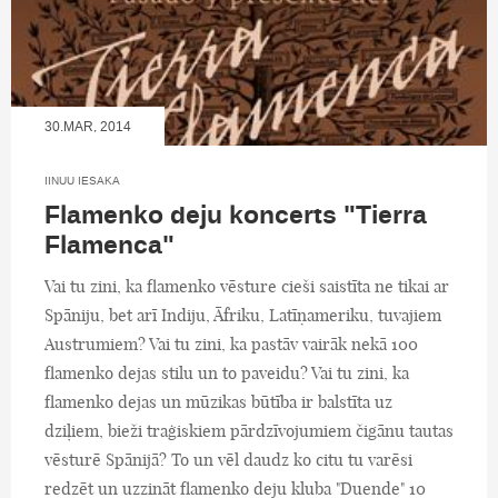
30.MAR, 2014
IINUU IESAKA
Flamenko deju koncerts "Tierra
Flamenca"
Vai tu zini, ka flamenko vēsture cieši saistīta ne tikai ar
Spāniju, bet arī Indiju, Āfriku, Latīņameriku, tuvajiem
Austrumiem? Vai tu zini, ka pastāv vairāk nekā 100
flamenko dejas stilu un to paveidu? Vai tu zini, ka
flamenko dejas un mūzikas būtība ir balstīta uz
dziļiem, bieži traģiskiem pārdzīvojumiem čigānu tautas
vēsturē Spānijā? To un vēl daudz ko citu tu varēsi
redzēt un uzzināt flamenko deju kluba "Duende" 10