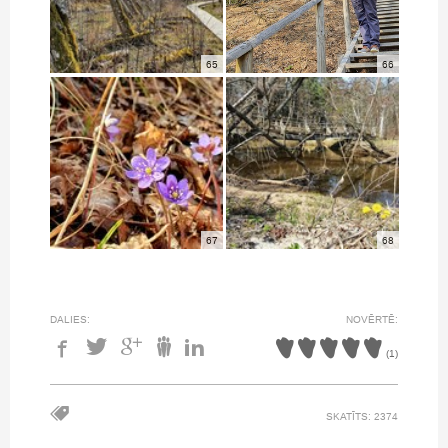
65
66
67
68
DALIES:
NOVĒRTĒ:
(
1
)
SKATĪTS: 2374