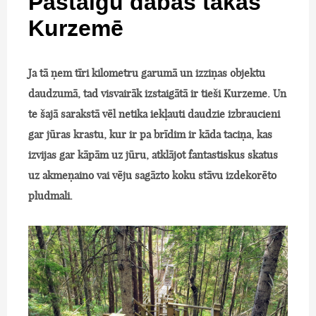
Pastaigu dabas takas
Kurzemē
Ja tā ņem tīri kilometru garumā un izziņas objektu
daudzumā, tad visvairāk izstaigātā ir tieši Kurzeme. Un
te šajā sarakstā vēl netika iekļauti daudzie izbraucieni
gar jūras krastu, kur ir pa brīdim ir kāda taciņa, kas
izvijas gar kāpām uz jūru, atklājot fantastiskus skatus
uz akmeņaino vai vēju sagāzto koku stāvu izdekorēto
pludmali.