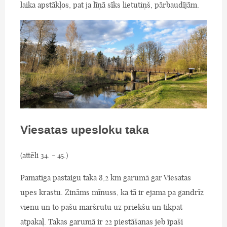
laika apstākļos, pat ja līņā sīks lietutiņš, pārbaudījām.
Viesatas upesloku taka
(attēli 34. - 45.)
Pamatīga pastaigu taka 8,2 km garumā gar Viesatas
upes krastu. Zināms mīnuss, ka tā ir ejama pa gandrīz
vienu un to pašu maršrutu uz priekšu un tikpat
atpakaļ. Takas garumā ir 22 piestāšanas jeb īpaši