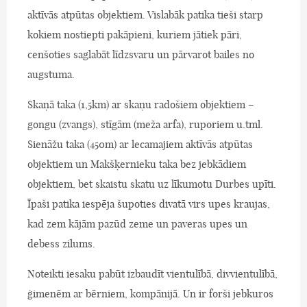
aktīvās atpūtas objektiem. Vislabāk patika tieši starp
kokiem nostiepti pakāpieni, kuriem jātiek pāri,
cenšoties saglabāt līdzsvaru un pārvarot bailes no
augstuma.
Skaņā taka (1,5km) ar skaņu radošiem objektiem –
gongu (zvangs), stīgām (meža arfa), ruporiem u.tml.
Sienāžu taka (450m) ar lecamajiem aktīvās atpūtas
objektiem un Makšķernieku taka bez jebkādiem
objektiem, bet skaistu skatu uz līkumotu Durbes upīti.
Īpaši patika iespēja šupoties divatā virs upes kraujas,
kad zem kājām pazūd zeme un paveras upes un
debess zilums.
Noteikti iesaku pabūt izbaudīt vientulībā, divvientulībā,
ģimenēm ar bērniem, kompānijā. Un ir forši jebkuros