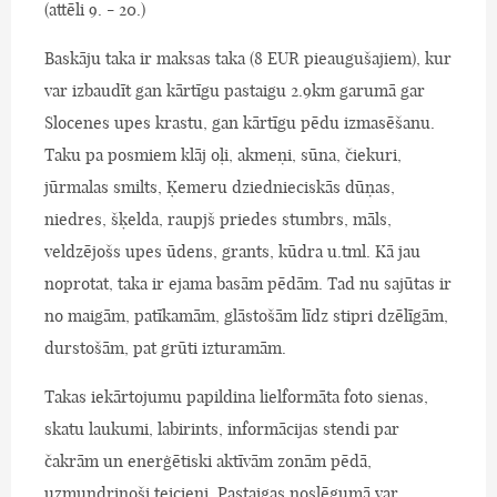
(attēli 9. - 20.)
Baskāju taka ir maksas taka (8 EUR pieaugušajiem), kur
var izbaudīt gan kārtīgu pastaigu 2.9km garumā gar
Slocenes upes krastu, gan kārtīgu pēdu izmasēšanu.
Taku pa posmiem klāj oļi, akmeņi, sūna, čiekuri,
jūrmalas smilts, Ķemeru dziednieciskās dūņas,
niedres, šķelda, raupjš priedes stumbrs, māls,
veldzējošs upes ūdens, grants, kūdra u.tml. Kā jau
noprotat, taka ir ejama basām pēdām. Tad nu sajūtas ir
no maigām, patīkamām, glāstošām līdz stipri dzēlīgām,
durstošām, pat grūti izturamām.
Takas iekārtojumu papildina lielformāta foto sienas,
skatu laukumi, labirints, informācijas stendi par
čakrām un enerģētiski aktīvām zonām pēdā,
uzmundrinoši teicieni. Pastaigas noslēgumā var