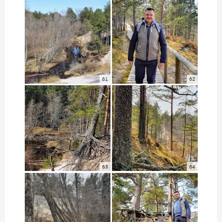
61
62
63
64