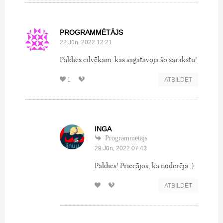
PROGRAMMĒTĀJS
22.Jūn, 2022 12:21
Paldies cilvēkam, kas sagatavoja šo sarakstu!
1
ATBILDĒT
INGA
Programmētājs
29.Jūn, 2022 07:43
Paldies! Priecājos, ka noderēja ;)
ATBILDĒT