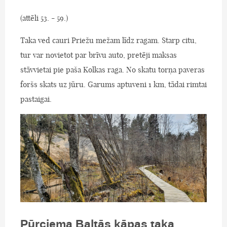
(attēli 53. - 59.)
Taka ved cauri Priežu mežam līdz ragam. Starp citu,
tur var novietot par brīvu auto, pretēji maksas
stāvvietai pie paša Kolkas raga. No skatu torņa paveras
foršs skats uz jūru. Garums aptuveni 1 km, tādai rimtai
pastaigai.
Pūrciema Baltās kāpas taka