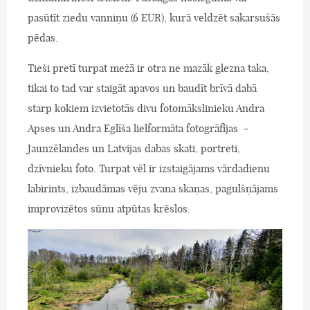
pasūtīt ziedu vanniņu (6 EUR), kurā veldzēt sakarsušās
pēdas.
Tieši pretī turpat mežā ir otra ne mazāk glezna taka,
tikai to tad var staigāt apavos un baudīt brīvā dabā
starp kokiem izvietotās divu fotomākslinieku Andra
Apses un Andra Eglīša lielformāta fotogrāfijas -
Jaunzēlandes un Latvijas dabas skati, portreti,
dzīvnieku foto. Turpat vēl ir izstaigājams vārdadienu
labirints, izbaudāmas vēju zvana skaņas, pagulšņājams
improvizētos sūnu atpūtas krēslos.