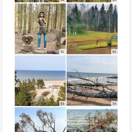
51
52
53
54