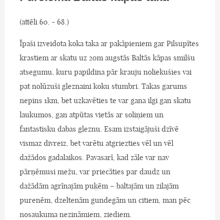
(attēli 60. - 68.)
Īpaši izveidota koka taka ar pakāpieniem gar Pilsupītes
krastiem ar skatu uz 20m augstās Baltās kāpas smilšu
atsegumu, kuru papildina pār krauju noliekušies vai
pat nolūzuši gleznaini koku stumbri. Takas garums
nepins 1km, bet uzkavēties te var gana ilgi gan skatu
laukumos, gan atpūtas vietās ar soliņiem un
fantastisku dabas gleznu. Esam izstaigājuši dzīvē
vismaz divreiz, bet varētu atgriezties vēl un vēl
dažādos gadalaikos. Pavasarī, kad zāle var nav
pārņēmusi mežu, var priecāties par daudz un
dažādām agrīnajām puķēm – baltajām un zilajām
purenēm, dzeltenām gundegām un citiem, man pēc
nosaukuma nezināmiem, ziediem.