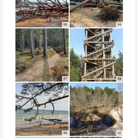
55
56
57
58
59
60