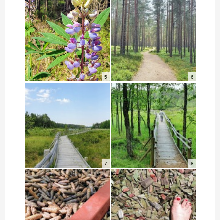
5
6
7
8