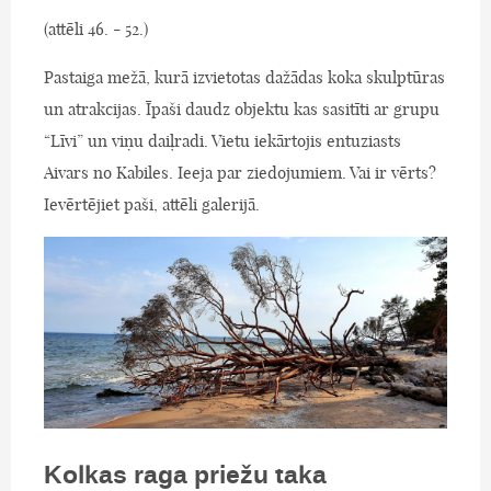
(attēli 46. - 52.)
Pastaiga mežā, kurā izvietotas dažādas koka skulptūras
un atrakcijas. Īpaši daudz objektu kas sasitīti ar grupu
“Līvi” un viņu daiļradi. Vietu iekārtojis entuziasts
Aivars no Kabiles. Ieeja par ziedojumiem. Vai ir vērts?
Ievērtējiet paši, attēli galerijā.
Kolkas raga priežu taka