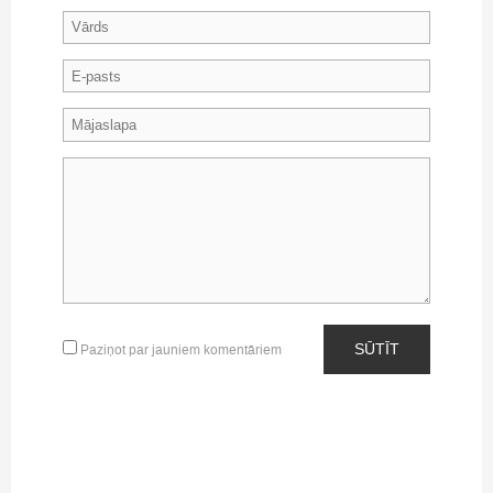
SŪTĪT
Paziņot par jauniem komentāriem