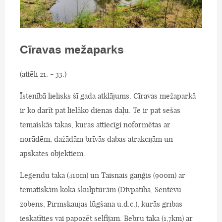
Cīravas mežaparks
(attēli 21. - 33.)
Īstenībā lielisks šī gada atklājums. Cīravas mežaparkā
ir ko darīt pat lielāko dienas daļu. Te ir pat sešas
temaiskās takas, kuras attiecīgi noformētas ar
norādēm, dažādām brīvās dabas atrakcijām un
apskates objektiem.
Leģendu taka (410m) un Taisnais gaņģis (900m) ar
tematiskām koka skulptūrām (Divpatība, Sentēvu
zobens, Pirmskaujas lūgšana u.d.c.), kurās gribas
ieskatīties vai papozēt selfijam. Bebru taka (1,7km) ar