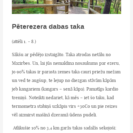
Pēterezera dabas taka
(attēli 1. - 8.)
Sākšu ar pēdējo izstaigāto. Taka atrodas netālu no
Mazirbes. Un, lai jūs nemaldina nosaukums par ezeru,
jo 90% takas ir parasta zemes taka cauri priežu mežam
un ved te augšup, te lejup no diezgan stāvām kāpām
jeb kangariem (kangars – senā kāpa). Pamatīgs kardio
treniņš. Noteikti nedariet, kā mēs – iet šo taku, kad
termometra stabiņš uzkāpis virs +30Co un pie reizes
vēl aizmirst mašīnā dzeramā ūdens pudeli.
Atlikušie 10% no 3,4 km garās takas sadalās sekojoši: