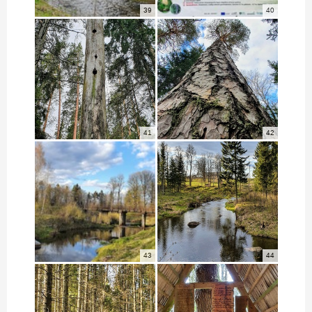
39
40
41
42
43
44