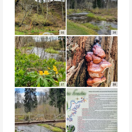
35
36
37
38