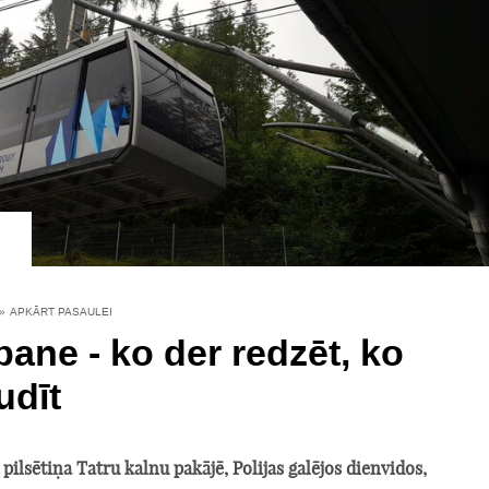
»
APKĀRT PASAULEI
ane - ko der redzēt, ko
udīt
pilsētiņa Tatru kalnu pakājē, Polijas galējos dienvidos,