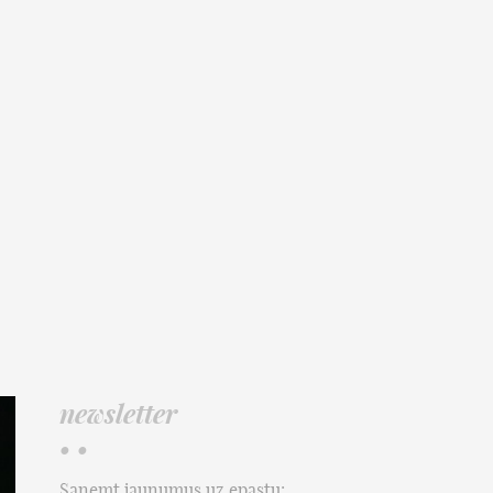
newsletter
• •
Saņemt jaunumus uz epastu: