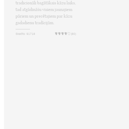
tradicionāli bagātākais kāzu laiks,
tad atgādināšu visiem jaunajiem
pāriem un precētajiem par kāzu
gadadienu tradīcijām.
Skatīts: 91718
(80)