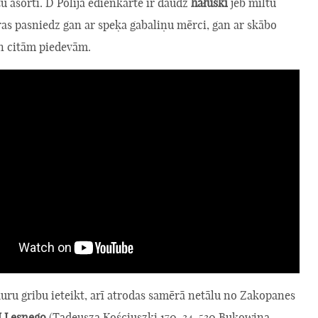
u asorti. D Polijā ēdienkartē ir daudz
hałuski
jeb miltu
ras pasniedz gan ar speķa gabaliņu mērci, gan ar skābo
n citām piedevām.
kuru gribu ieteikt, arī atrodas samērā netālu no Zakopanes
 Lesnego
(Tadeusza Kościuszki 170, 34-530 Bukowina