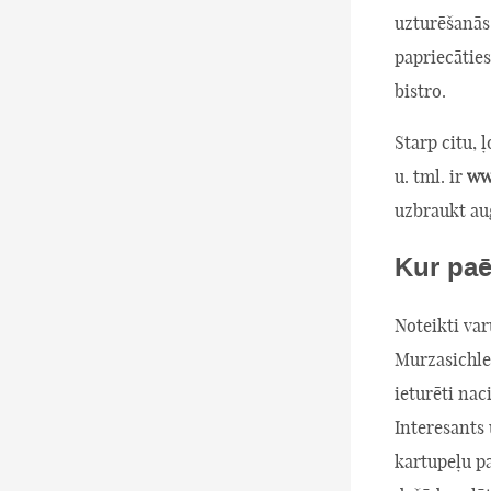
uzturēšanās 
papriecāties
bistro.
Starp citu, 
u. tml. ir
www
uzbraukt au
Kur paē
Noteikti var
Murzasichle)
ieturēti nac
Interesants 
kartupeļu pa