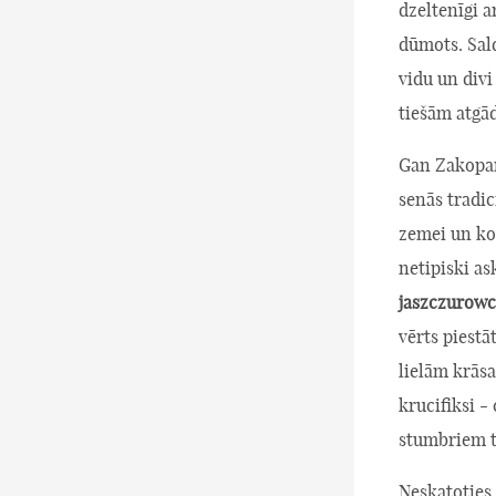
dzeltenīgi a
dūmots. Sald
vidu un div
tiešām atgād
Gan Zakopanē
senās tradic
zemei un ko
netipiski a
jaszczurowc
vērts piest
lielām krās
krucifiksi 
stumbriem t
Neskatoties 