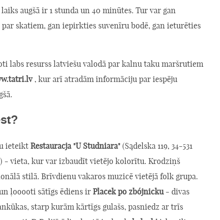
laiks augšā ir 1 stunda un 40 minūtes. Tur var gan
 par skatiem, gan iepirkties suvenīru bodē, gan ieturēties
ļoti labs resurss latviešu valodā par kalnu taku maršrutiem
.tatri.lv
, kur arī atradām informāciju par iespēju
gšā.
st?
u ieteikt
Restauracja "U Studniara"
(Sądelska 119, 34-531
 - vieta, kur var izbaudīt vietējo kolorītu. Krodziņš
ionālā stilā. Brīvdienu vakaros muzicē vietējā folk grupa.
un ļooooti sātīgs ēdiens ir
Placek po zbójnicku
- divas
nkūkas, starp kurām kārtīgs gulašs, pasniedz ar trīs