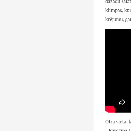
dažādu salāt
klimpas, ku
krējumu, ga
Otra vieta, 
-
Karczma U