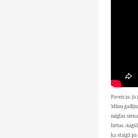
Paveicas, ja 
Mūsu gadīju
miglas siena
lietus. Augšā
ka staigā pa