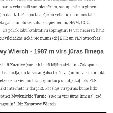
 parka ceļa malā var, piemēram, sastapt stirnu ģimeni.
gan daudz tieši sporta apģērbu veikalu, un mums labi
ētā gala zīmolu veikalu, kā, piemēram, H&M, CCC,
. Uz pārāk labu kvalitatīvu šopingtūri te var necerēt, kaut
 pievilcīgākas nekā pie mums (dēļ EUR un PLN attiecības).
y Wierch - 1987 m virs jūras līmeņa
 vietā
Kuźnice
(var ~1h laikā kājām aiziet no Zakopanes
odas stacija, no kuras ar gaisa trošu vagoniņu var uzbraukt
ļetes cena vienam braucējam turp un atpakaļ - 69 PLN,
pirkt internetā ir dārgāk). Pacēlājs virspirms kursē līdz
rsotnei
Myślenickie Turnie
(1360 m virs jūras līmeņa), tad
 vagoniņā līdz
Kasprowy Wierch
.