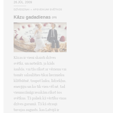
26.JŪL, 2009
DZĪVESZIŅAI
»
APSVEIKUMI SVĒTKOS
Kāzu gadadienas
(15)
Kāzas ir vieni skaisti dzīves
svētki, un noteikti, ja kāds
šaubās, vai tās rīkot ar vērienu vai
tomēr salaulāties tikai liecinieku
klātbūtnē, taupot laiku, līdzekļus,
enerģiju un ko tik vien vēl nē, tad
viennozīmīgi iesakām rīkot šos
svētkus. Tā paliek kā vērtība visas
dzīves garumā. Tā kā strauji
tuvojas augusts, kas Latvijā ir