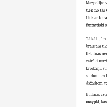
Mazpolijas v
tieši no tās
Līdz ar to 
fantastiski 
Tā kā bijām
braucām tika
lietainās ned
vairāki mazi 
krodziņi, s
saldumiem
dažādiem ap
Būdiņās ceļu
oscypki
, ka