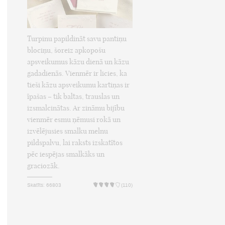
Turpinu papildināt savu pantiņu
blociņu, šoreiz apkopošu
apsveikumus kāzu dienā un kāzu
gadadienās. Vienmēr ir licies, ka
tieši kāzu apsveikumu kartiņas ir
īpašas – tik baltas, trauslas un
izsmalcinātas. Ar zināmu bijību
vienmēr esmu ņēmusi rokā un
izvēlējusies smalku melnu
pildspalvu, lai raksts izskatītos
pēc iespējas smalkāks un
graciozāk.
Skatīts: 66803
(110)