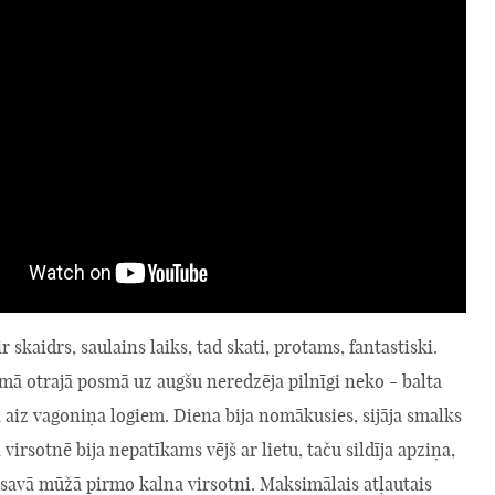
ir skaidrs, saulains laiks, tad skati, protams, fantastiski.
mā otrajā posmā uz augšu neredzēja pilnīgi neko - balta
 aiz vagoniņa logiem. Diena bija nomākusies, sijāja smalks
 virsotnē bija nepatīkams vējš ar lietu, taču sildīja apziņa,
 savā mūžā pirmo kalna virsotni. Maksimālais atļautais