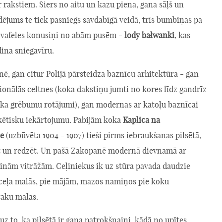
r rakstiem. Siers no aitu un kazu piena, gana sāļš un
ējums te tiek pasniegs savdabīgā veidā, trīs bumbiņas pa
i vafeles konusiņi no abām pusēm -
lody bałwanki
, kas
ina sniegavīru.
, gan citur Polijā pārsteidza baznīcu arhitektūra - gan
ionālās celtnes (koka dakstiņu jumti no kores līdz gandrīz
ka grēbumu rotājumi), gan modernas ar katoļu baznīcai
skētisku iekārtojumu. Pabijām koka
Kaplica na
e
(uzbūvēta 1904 - 1907) tieši pirms iebraukšanas pilsētā,
āt un redzēt. Un pašā Zakopanē modernā dievnamā ar
ainām vitrāžām. Ceļiniekus ik uz stūra pavada daudzie
- ceļa malās, pie mājām, mazos namiņos pie koku
aku malās.
uz to, ka pilsētā ir gana patrokšņaini, kādā no upītes