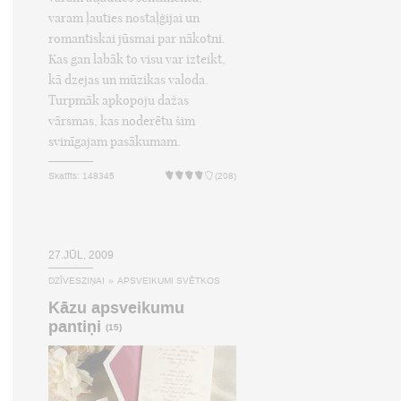
varam ļauties nostaļģijai un
romantiskai jūsmai par nākotni.
Kas gan labāk to visu var izteikt,
kā dzejas un mūzikas valoda.
Turpmāk apkopoju dažas
vārsmas, kas noderētu šim
svinīgajam pasākumam.
Skatīts: 148345
(208)
27.JŪL, 2009
DZĪVESZIŅAI
»
APSVEIKUMI SVĒTKOS
Kāzu apsveikumu
pantiņi
(15)