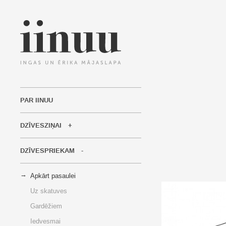
PAR IINUU
DZĪVESZIŅAI
DZĪVESPRIEKAM
Apkārt pasaulei
Uz skatuves
Gardēžiem
Iedvesmai