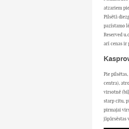
atzariem pie
Pilsētā diez
pazīstamo l
Reserved u.c
arī cenas ir
Kasprow
Pie pilsētas,
centra), atr
virsotnē (bi
starp citu, 
pirmajai vi
jāpārsēstas