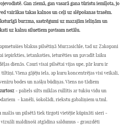
ojevodistē. Gan ziemā, gan vasarā gana tūristu iemīļota, jo
 ved vairākas takas kalnos un ceļi uz slēpošanas trasēm.
raksturīgā burzma, sastrēgumi uz mazajām ieliņām un
skati uz kalnu siluetiem pavisam netālu.
 apmetušies blakus pilsētiņā Murzasichle, tad uz Zakopani
i iepirkties, ietankoties, ieturēties un pavadīt laiku
ēļas dienās. Cauri visai pilsētai vijas upe, pār kuru ir
tiltiņi. Viena gājēju iela, ap kuru koncentrējas visi veikali,
uvenīru bodes un našķu būdiņas. Viens no tādiem
kurtosz
- paliels silts mīklas rullītis ar tukšu vidu un
dariem - kanēli, šokolādi, riekstu gabaliņiem u.tml.
 malās un pilsētā tiek tirgoti vietējie kūpināti sieri -
s vizuāli maldinoši atgādina saldumus - grauzdēti