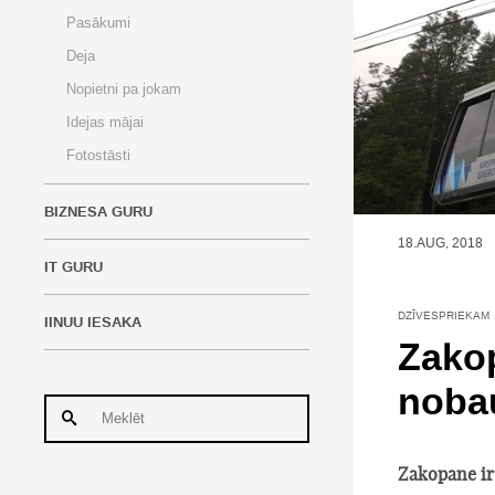
Pasākumi
Deja
Nopietni pa jokam
Idejas mājai
Fotostāsti
BIZNESA GURU
18.AUG, 2018
IT GURU
DZĪVESPRIEKAM
IINUU IESAKA
Zakop
noba
Zakopane ir 