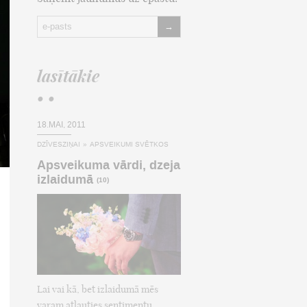
→
lasītākie
• •
18.MAI, 2011
DZĪVESZIŅAI
»
APSVEIKUMI SVĒTKOS
Apsveikuma vārdi, dzeja
izlaidumā
(10)
Lai vai kā, bet izlaidumā mēs
varam atļauties sentimentu,