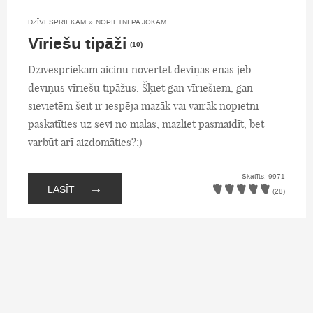
DZĪVESPRIEKAM
»
NOPIETNI PA JOKAM
Vīriešu tipāži
(10)
Dzīvespriekam aicinu novērtēt deviņas ēnas jeb
deviņus vīriešu tipāžus. Šķiet gan vīriešiem, gan
sievietēm šeit ir iespēja mazāk vai vairāk nopietni
paskatīties uz sevi no malas, mazliet pasmaidīt, bet
varbūt arī aizdomāties?;)
Skatīts: 9971
→
LASĪT
(28)