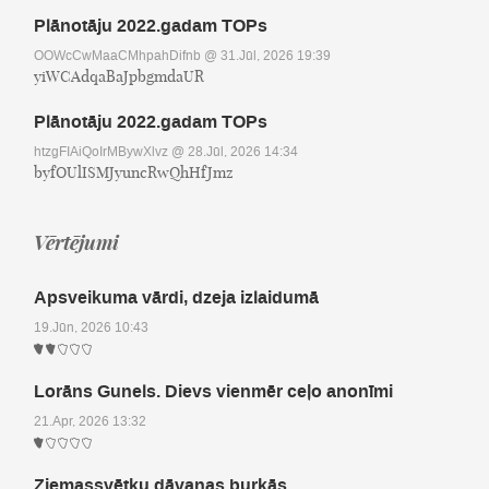
Plānotāju 2022.gadam TOPs
OOWcCwMaaCMhpahDifnb
@ 31.Jūl, 2026 19:39
yiWCAdqaBaJpbgmdaUR
Plānotāju 2022.gadam TOPs
htzgFIAiQoIrMBywXlvz
@ 28.Jūl, 2026 14:34
byfOUlISMJyuncRwQhHfJmz
Vērtējumi
Apsveikuma vārdi, dzeja izlaidumā
19.Jūn, 2026 10:43
Lorāns Gunels. Dievs vienmēr ceļo anonīmi
21.Apr, 2026 13:32
Ziemassvētku dāvanas burkās