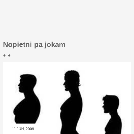
Nopietni pa jokam
• •
11.JŪN, 2009