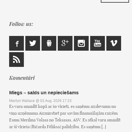
Follow us:
Komentāri
Miegs – salds un nepieciešams
Marilyn Wallace
@ 03.Aug, 2026 17:23
Es varu smaidīt kopā ar šo vīrieti, es saņēmu aizdevumu no
viņa uzņēmuma Aizmirstiet par savām finansiālajām raizēm
Esmu Merilina Volasa no Teksasas, ASV. Es atkal varu smaidīt
ar šī vīrieša (Ričarda Fēliksa) palīdzību. Es saņēmu [..]