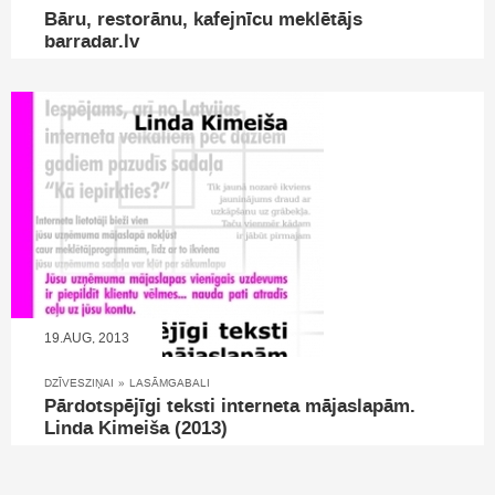
Bāru, restorānu, kafejnīcu meklētājs
barradar.lv
19.AUG, 2013
DZĪVESZIŅAI
»
LASĀMGABALI
Pārdotspējīgi teksti interneta mājaslapām.
Linda Kimeiša (2013)