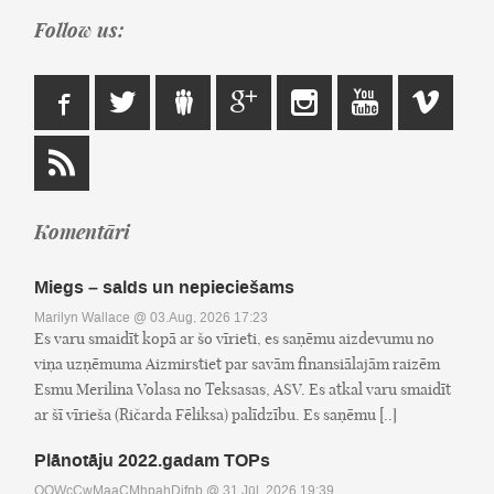
Follow us:
Komentāri
Miegs – salds un nepieciešams
Marilyn Wallace
@ 03.Aug, 2026 17:23
Es varu smaidīt kopā ar šo vīrieti, es saņēmu aizdevumu no
viņa uzņēmuma Aizmirstiet par savām finansiālajām raizēm
Esmu Merilina Volasa no Teksasas, ASV. Es atkal varu smaidīt
ar šī vīrieša (Ričarda Fēliksa) palīdzību. Es saņēmu [..]
Plānotāju 2022.gadam TOPs
OOWcCwMaaCMhpahDifnb
@ 31.Jūl, 2026 19:39