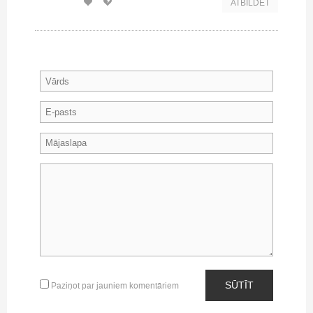
ATBILDĒT
SŪTĪT
Paziņot par jauniem komentāriem