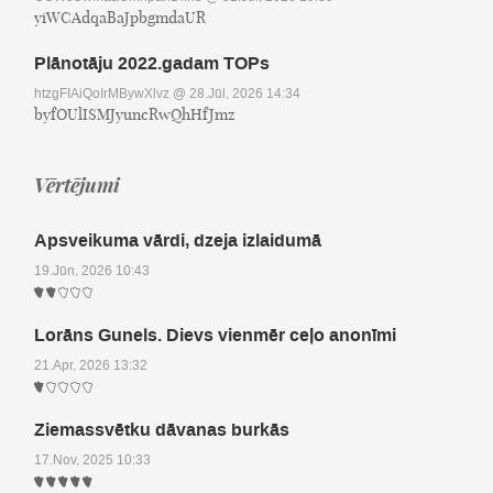
yiWCAdqaBaJpbgmdaUR
Plānotāju 2022.gadam TOPs
htzgFIAiQoIrMBywXlvz
@ 28.Jūl, 2026 14:34
byfOUlISMJyuncRwQhHfJmz
Vērtējumi
Apsveikuma vārdi, dzeja izlaidumā
19.Jūn, 2026 10:43
Lorāns Gunels. Dievs vienmēr ceļo anonīmi
21.Apr, 2026 13:32
Ziemassvētku dāvanas burkās
17.Nov, 2025 10:33