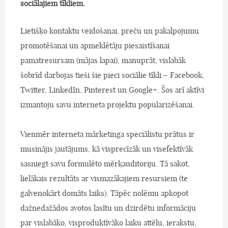
sociālajiem tīkliem.
Lietišķo kontaktu veidošanai, preču un pakalpojumu
promotēšanai un apmeklētāju piesaistīšanai
pamatresursam (mājas lapai), manuprāt, vislabāk
šobrīd darbojas tieši šie pieci sociālie tīkli – Facebook,
Twitter, LinkedIn, Pinterest un Google+. Šos arī aktīvi
izmantoju savu interneta projektu popularizēšanai.
Vienmēr interneta mārketinga speciālistu prātus ir
musinājis jautājums, kā visprecīzāk un visefektīvāk
sasniegt savu formulēto mērķauditoriju. Tā sakot,
lielākais rezultāts ar vismazākajiem resursiem (te
galvenokārt domāts laiks). Tāpēc nolēmu apkopot
dažnedažādos avotos lasītu un dzirdētu informāciju
par vislabāko, visproduktīvāko laiku attēlu, ierakstu,