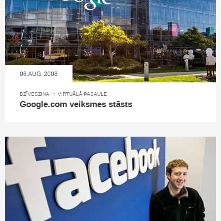
08.AUG, 2008
DZĪVESZIŅAI
»
VIRTUĀLĀ PASAULE
Google.com veiksmes stāsts