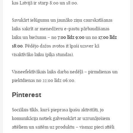
kas Latvijā ir starp 8:00 un 18:00.
Savukārt ielūgumu un jaunāko ziņu caurskatīšanas
laiks sakrīt ar menedžeru e-pastu pārbaudīšanas
laiku un biežumu – no
7:00 līdz 9:00
un no
17:00 līdz
18:00
. Pēdējo dažos avotos it īpaši uzsver kā
visaktīvāko laiku (pīķa stundas).
Visneefektīvākais laiks darba nedēļā – pirmdienas un
piektdienas no 22:00 līdz 06:00.
Pinterest
Sociālais tīkls, kurš pieprasa īpašu aktivitāti, jo
komunikācija notiek galvenokārt ar uzrunājošiem
attēliem un saitēm uz produktu – vismaz pieci attēli