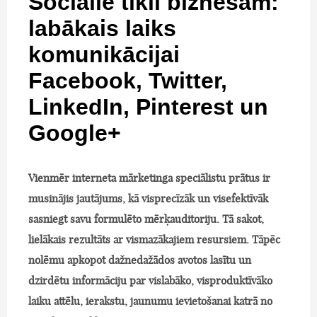
Sociālie tīkli biznesam:
labākais laiks
komunikācijai
Facebook, Twitter,
LinkedIn, Pinterest un
Google+
Vienmēr interneta mārketinga speciālistu prātus ir
musinājis jautājums, kā visprecīzāk un visefektīvāk
sasniegt savu formulēto mērķauditoriju. Tā sakot,
lielākais rezultāts ar vismazākajiem resursiem. Tāpēc
nolēmu apkopot dažnedažādos avotos lasītu un
dzirdētu informāciju par vislabāko, visproduktīvāko
laiku attēlu, ierakstu, jaunumu ievietošanai katrā no