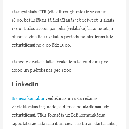
Visaugstākais CTR (click through rate) ir
12:00
un
18:00, bet lielākais tālākdalīšanās jeb retweet-u skaits
17:00. Dažos avotos par pīķa (vislabāko) laiku lietotāju
plūsmas ziņā tiek uzskatīts periods no
otrdienas līdz
ceturtdienai
no 9:00 līdz 15:00.
Visneefektīvākais laiks ierakstiem katru dienu pēc
20:00 un piektdienās pēc 15:00.
LinkedIn
Biznesa kontaktu
veidošanas un uzturēšanas
visefektīvākās ir 3 nedēļas dienas no
otrdienas līdz
ceturtdienai
. Tīkls fokusēts uz B2B komunikāciju,
tāpēc labākie laiki sakrīt un cieši saistīti ar darba laiku,