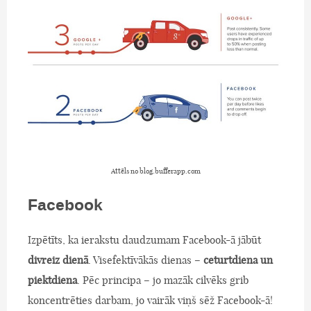
Attēls no blog.bufferapp.com
Facebook
Izpētīts, ka ierakstu daudzumam Facebook-ā jābūt
divreiz dienā
. Visefektīvākās dienas –
ceturtdiena un
piektdiena
. Pēc principa – jo mazāk cilvēks grib
koncentrēties darbam, jo vairāk viņš sēž Facebook-ā!