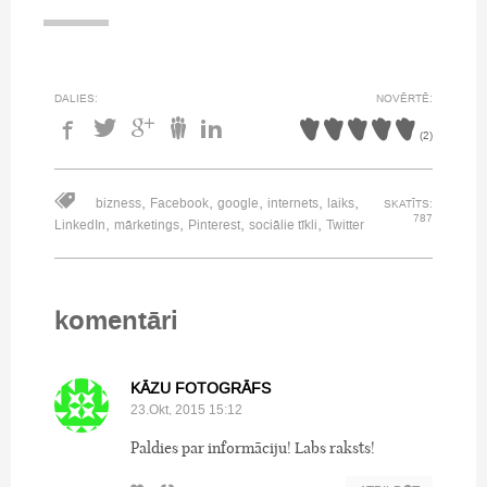
DALIES:
NOVĒRTĒ:
(
2
)
,
,
,
,
,
bizness
Facebook
google
internets
laiks
SKATĪTS:
787
,
,
,
,
LinkedIn
mārketings
Pinterest
sociālie tīkli
Twitter
komentāri
KĀZU FOTOGRĀFS
23.Okt, 2015 15:12
Paldies par informāciju! Labs raksts!