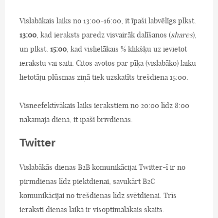
Vislabākais laiks no 13:00-16:00, it īpaši labvēlīgs plkst.
13:00
, kad ieraksts paredz visvairāk dalīšanos (
shares
),
un plkst.
15:00
, kad vislielākais % klikšķu uz ievietot
ierakstu vai saiti. Citos avotos par pīķa (vislabāko) laiku
lietotāju plūsmas ziņā tiek uzskatīts trešdiena 15:00.
Visneefektīvākais laiks ierakstiem no 20:00 līdz 8:00
nākamajā dienā, it īpaši brīvdienās.
Twitter
Vislabākās dienas B2B komunikācijai Twitter-ī ir no
pirmdienas līdz piektdienai, savukārt B2C
komunikācijai no trešdienas līdz svētdienai. Trīs
ieraksti dienas laikā ir visoptimālākais skaits.