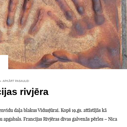
»
APKĀRT PASAULEI
ijas rivjēra
envidu daļa blakus Vidusjūrai. Kopš 19.gs. attīstījās kā
u apgabals. Francijas Rivjēras divas galvenās pērles – Nica