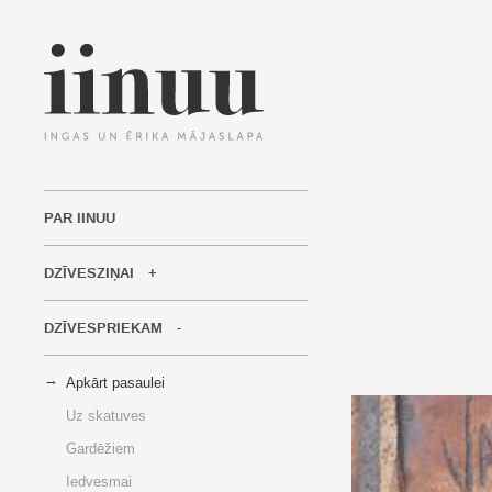
PAR IINUU
DZĪVESZIŅAI
DZĪVESPRIEKAM
Apkārt pasaulei
Uz skatuves
Gardēžiem
Iedvesmai