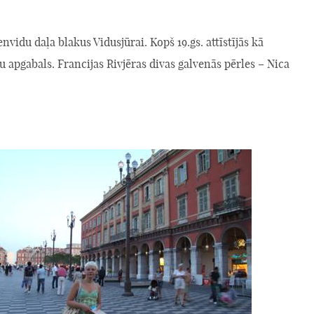
envidu daļa blakus Vidusjūrai. Kopš 19.gs. attīstījās kā
u apgabals. Francijas Rivjēras divas galvenās pērles – Nica