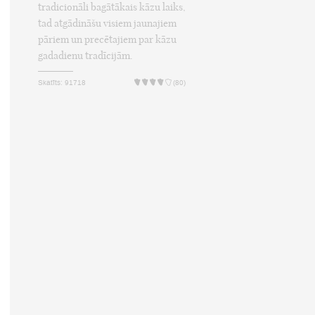
tradicionāli bagātākais kāzu laiks,
tad atgādināšu visiem jaunajiem
pāriem un precētajiem par kāzu
gadadienu tradīcijām.
Skatīts: 91718
(80)