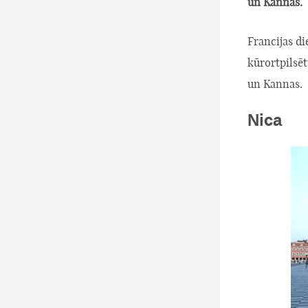
un Kannas.
Francijas di
kūrortpilsēt
un Kannas.
Nica