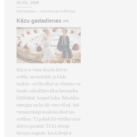
26.JŪL, 2009
DZĪVESZIŅAI
»
APSVEIKUMI SVĒTKOS
Kāzu gadadienas
(15)
Kāzas ir vieni skaisti dzīves
svētki, un noteikti, ja kāds
šaubās, vai tās rīkot ar vērienu vai
tomēr salaulāties tikai liecinieku
klātbūtnē, taupot laiku, līdzekļus,
enerģiju un ko tik vien vēl nē, tad
viennozīmīgi iesakām rīkot šos
svētkus. Tā paliek kā vērtība visas
dzīves garumā. Tā kā strauji
tuvojas augusts, kas Latvijā ir