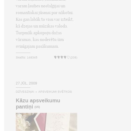
varam ļauties nostaļģijai un
romantiskai jūsmai par nākotni.
Kas gan labāk to visu var izteikt,
kā dzejas un mūzikas valoda.
Turpmāk apkopoju dažas
vārsmas, kas noderētu šim
svinīgajam pasākumam.
Skatīts: 148345
(208)
27.JŪL, 2009
DZĪVESZIŅAI
»
APSVEIKUMI SVĒTKOS
Kāzu apsveikumu
pantiņi
(15)