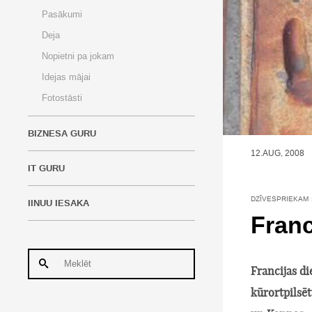
Pasākumi
Deja
Nopietni pa jokam
Idejas mājai
Fotostāsti
BIZNESA GURU
12.AUG, 2008
IT GURU
DZĪVESPRIEKAM
IINUU IESAKA
Franc
Francijas di
kūrortpilsēt