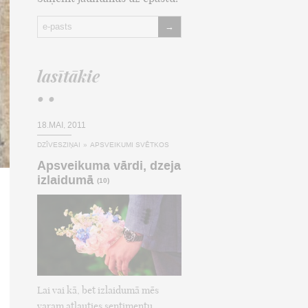
→
lasītākie
• •
18.MAI, 2011
DZĪVESZIŅAI
»
APSVEIKUMI SVĒTKOS
Apsveikuma vārdi, dzeja
izlaidumā
(10)
Lai vai kā, bet izlaidumā mēs
varam atļauties sentimentu,