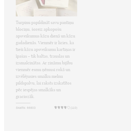
Turpinu papildināt savu pantiņu
blociņu, šoreiz apkopošu
apsveikumus kāzu dienā un kāzu
gadadienās. Vienmēr ir licies, ka
tieši kāzu apsveikumu kartiņas ir
īpašas – tik baltas, trauslas un
izsmalcinātas. Ar zināmu bijību
vienmēr esmu ņēmusi rokā un
izvēlējusies smalku melnu
pildspalvu, lai raksts izskatītos
pēc iespējas smalkāks un
graciozāk.
Skatīts: 66803
(110)