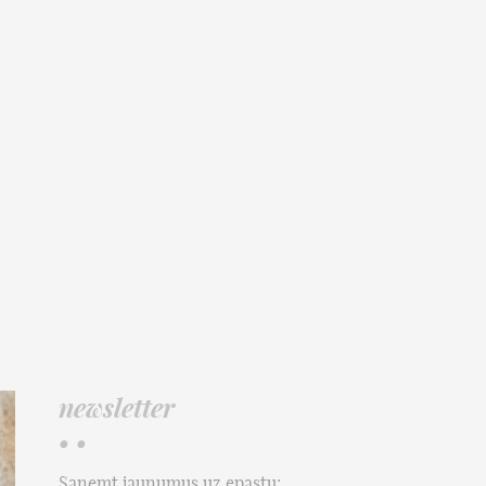
newsletter
• •
Saņemt jaunumus uz epastu: