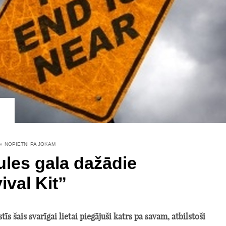
»
NOPIETNI PA JOKAM
les gala dažādie
ival Kit”
tīs šais svarīgai lietai piegājuši katrs pa savam, atbilstoši