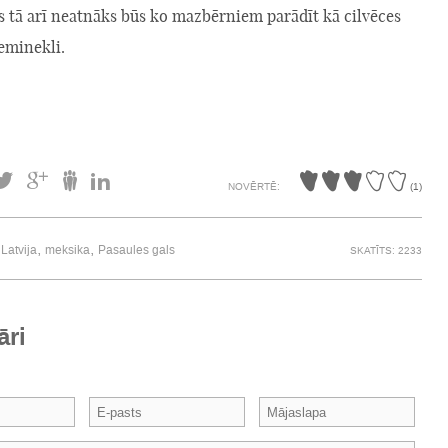
s tā arī neatnāks būs ko mazbērniem parādīt kā cilvēces
eminekli.
NOVĒRTĒ:
(
1
)
,
,
,
Latvija
meksika
Pasaules gals
SKATĪTS: 2233
āri