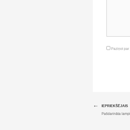
Paziņot par
←
IEPRIEKŠĒJAIS
Pašdarināta lampi