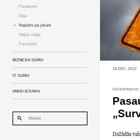
Pasākumi
Deja
Nopietni pa jokam
Idejas mājai
Fotostāsti
BIZNESA GURU
18.DEC, 2012
IT GURU
DZĪVESPRIEKAM
IINUU IESAKA
Pasau
„Surv
Dažādās vals