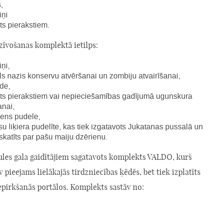
,
iņi
ts pierakstiem.
zīvošanas komplektā ietilps:
ņi,
ls nazis konservu atvēršanai un zombiju atvairīšanai,
de,
ts pierakstiem vai nepieciešamības gadījumā ugunskura
anai,
ūdens pudele,
u liķiera pudelīte, kas tiek izgatavots Jukatanas pussalā un
zskatīts par pašu maiju dzērienu.
les gala gaidītājiem sagatavots komplekts VALDO, kurš
v pieejams lielākajās tirdzniecības ķēdēs, bet tiek izplatīts
epirkšanās portālos. Komplekts sastāv no: