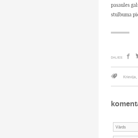
pasaules gal
stulbuma pi
DALIES:
Krievija
koment