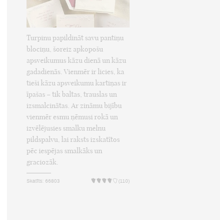
Turpinu papildināt savu pantiņu
blociņu, šoreiz apkopošu
apsveikumus kāzu dienā un kāzu
gadadienās. Vienmēr ir licies, ka
tieši kāzu apsveikumu kartiņas ir
īpašas – tik baltas, trauslas un
izsmalcinātas. Ar zināmu bijību
vienmēr esmu ņēmusi rokā un
izvēlējusies smalku melnu
pildspalvu, lai raksts izskatītos
pēc iespējas smalkāks un
graciozāk.
Skatīts: 66803
(110)