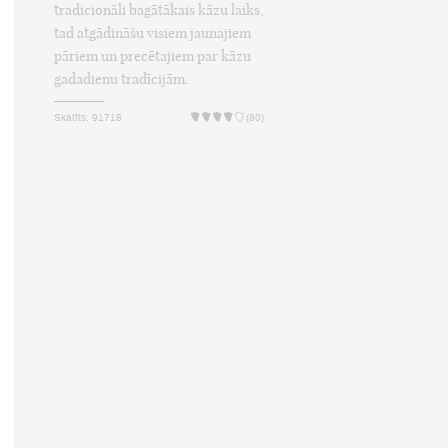
tradicionāli bagātākais kāzu laiks,
tad atgādināšu visiem jaunajiem
pāriem un precētajiem par kāzu
gadadienu tradīcijām.
Skatīts: 91718
(80)