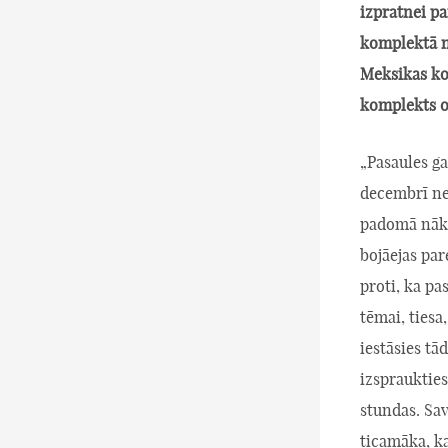
izpratnei pa
komplektā n
Meksikas kom
komplekts o
„Pasaules gal
decembrī nep
padomā nāko
bojāejas par
proti, ka pa
tēmai, tiesa
iestāsies tā
izspraukties
stundas. Sav
ticamāka, k