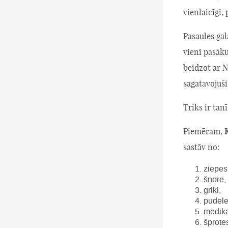
vienlaicīgi,
Pasaules gal
vieni pasāk
beidzot ar N
sagatavojuši
Triks ir tan
Piemēram,
K
sastāv no:
ziepes
šņore,
griķi,
pudele
medika
šprote