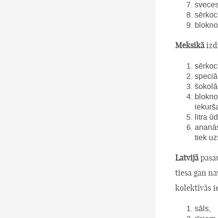
sveces
sērkoc
blokno
Meksikā
izd
sērkoci
speciā
šokolā
blokno
iekurš
litra 
ananās
tiek u
Latvijā
pasau
tiesa gan na
kolektīvās i
sāls,