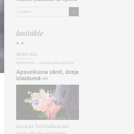
→
lasītākie
• •
18.MAI, 2011
DZĪVESZIŅAI
»
APSVEIKUMI SVĒTKOS
Apsveikuma vārdi, dzeja
izlaidumā
(10)
Lai vai kā, bet izlaidumā mēs
varam atļauties sentimentu,