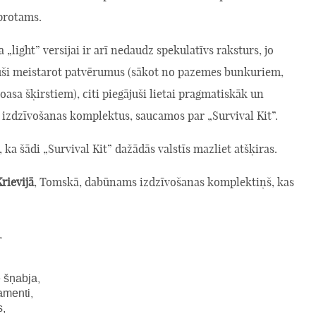
 protams.
a „light” versijai ir arī nedaudz spekulatīvs raksturs, jo
uši meistarot patvērumus (sākot no pazemes bunkuriem,
oasa šķirstiem), citi piegājuši lietai pragmatiskāk un
 izdzīvošanas komplektus, saucamos par „Survival Kit”.
ī, ka šādi „Survival Kit” dažādās valstīs mazliet atšķiras.
rievijā
, Tomskā, dabūnams izdzīvošanas komplektiņš, kas
,
 šņabja,
menti,
s,