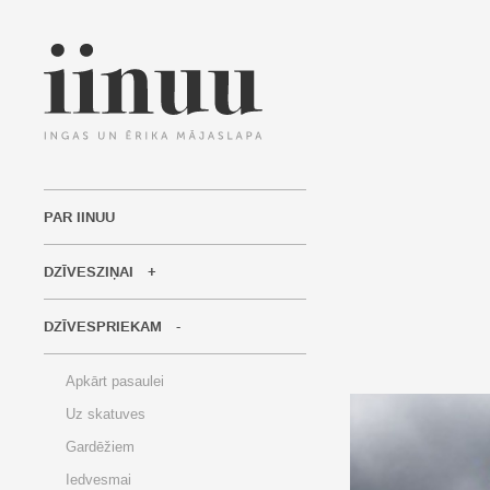
PAR IINUU
DZĪVESZIŅAI
DZĪVESPRIEKAM
Apkārt pasaulei
Uz skatuves
Gardēžiem
Iedvesmai