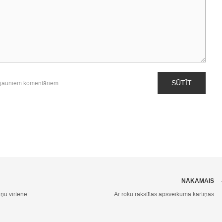
SŪTĪT
 jauniem komentāriem
NĀKAMAIS
ņu virtene
Ar roku rakstītas apsveikuma kartiņas