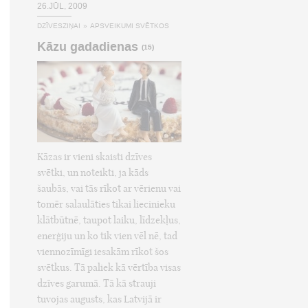
26.JŪL, 2009
DZĪVESZIŅAI
»
APSVEIKUMI SVĒTKOS
Kāzu gadadienas
(15)
Kāzas ir vieni skaisti dzīves
svētki, un noteikti, ja kāds
šaubās, vai tās rīkot ar vērienu vai
tomēr salaulāties tikai liecinieku
klātbūtnē, taupot laiku, līdzekļus,
enerģiju un ko tik vien vēl nē, tad
viennozīmīgi iesakām rīkot šos
svētkus. Tā paliek kā vērtība visas
dzīves garumā. Tā kā strauji
tuvojas augusts, kas Latvijā ir