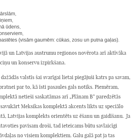
ārslām,
iņiem,
mā ūdens,
konserviem,
pastētes (visām gaumēm: cūkas, zosu un putna gaļas).
vijā un Latvijas austrumu reģionos novērota arī aktīvāka
ociņu un konservu izpirkšana.
dažādās valstīs šai svarīgai lietai piegājuši katrs pa savam,
zpratnei par to, kā īsti pasaules gals notiks. Piemēram,
omplektā netieši saskatāmas arī „Plānam B” paredzētās
 savukārt Meksikas komplektā akcents likts uz speciālo
atā, Latvijas komplekts orientēts uz ēšanu un gaidīšanu. Ja
atavoties pavisam droši, tad ieteicams būtu savlaicīgi
āvdaļas no visiem komplektiem. Galu galā pat ja tas