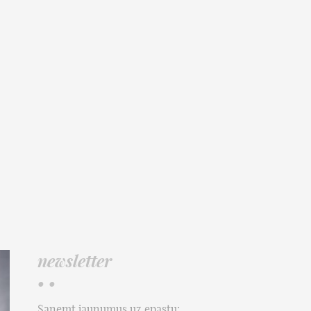
newsletter
• •
Saņemt jaunumus uz epastu: