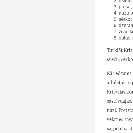
rīsiem,
prosa,
auzu p
sērkoc
dzera
zivju 
gaļas 
Turklāt Krie
sveču, sērk
Kā redzams, 
atbilstoši i
Krievijas k
sastāvdaļas,
nazi. Pretst
vēlaties sag
sagādāt sast