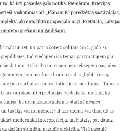
r to, kā īsti pasaules gals notiks. Piemēram, Krievijas
etieši saskatāmas arī „Plānam B” paredzētās sastāvdaļas,
plektā akcents likts uz speciālo nazi. Pretstatā, Latvijas
rientēts uz ēšanu un gaidīšanu.
i” nāk un iet, un pat ja šoreiz solītais 2012. gada 21.
iepildīsies, tad viedajiem šīs tēmas pārzinātājiem jau
šie datumi. Atšķirībā no visiem iepriekšējiem pasaules
eģojumiem, šim nez kurā brīdī uzradās „light” versija,
saule bojā varbūt arī neies, toties iestāsies tumsa. Tumsas
, ir arī vairākas interpretācijas. Visbaisākā no tām, ka
da tumsa, ka ne mazākais gaismas stariņš nespēs
 un tas ilgs vai nu mēnesi vai trīs dienas vai tikai divas
ukārt modernākā interpretācija, un jāatzīst pat daudz
a uz dažām stundām pazudīs elektrība. Visā pasaulē