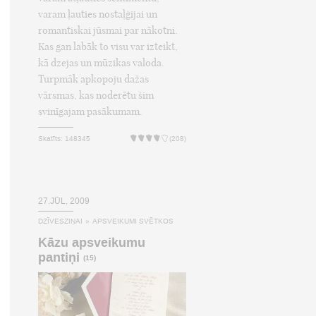
varam ļauties nostaļģijai un
romantiskai jūsmai par nākotni.
Kas gan labāk to visu var izteikt,
kā dzejas un mūzikas valoda.
Turpmāk apkopoju dažas
vārsmas, kas noderētu šim
svinīgajam pasākumam.
Skatīts: 148345
(208)
27.JŪL, 2009
DZĪVESZIŅAI
»
APSVEIKUMI SVĒTKOS
Kāzu apsveikumu
pantiņi
(15)