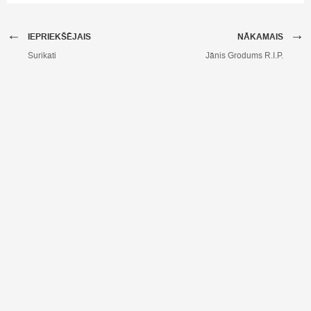
←
→
IEPRIEKŠĒJAIS
NĀKAMAIS
Surikati
Jānis Grodums R.I.P.