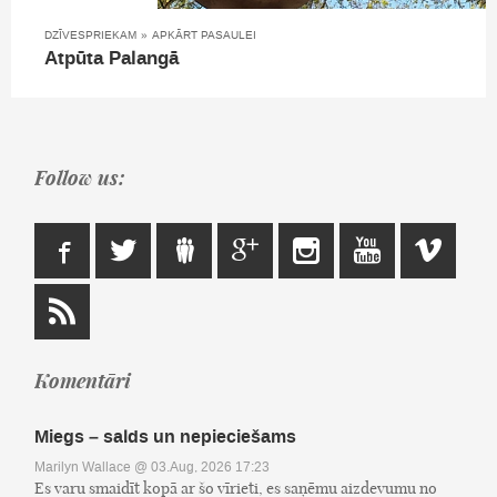
DZĪVESPRIEKAM
»
APKĀRT PASAULEI
Atpūta Palangā
Follow us:
Komentāri
Miegs – salds un nepieciešams
Marilyn Wallace
@ 03.Aug, 2026 17:23
Es varu smaidīt kopā ar šo vīrieti, es saņēmu aizdevumu no