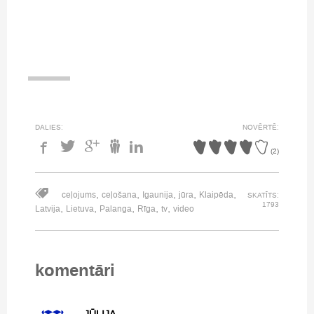
DALIES:
NOVĒRTĒ:
(
2
)
,
,
,
,
,
ceļojums
ceļošana
Igaunija
jūra
Klaipēda
SKATĪTS:
1793
,
,
,
,
,
Latvija
Lietuva
Palanga
Rīga
tv
video
komentāri