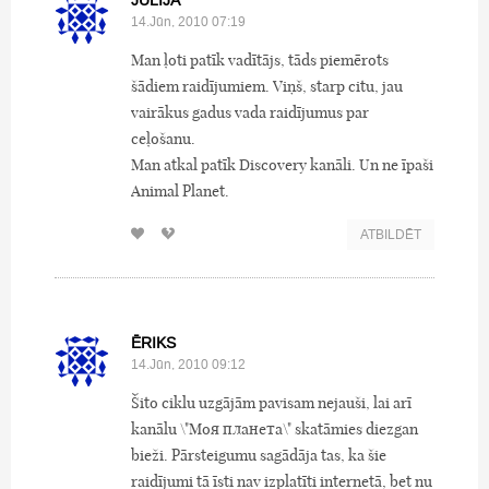
JŪLIJA
14.Jūn, 2010 07:19
Man ļoti patīk vadītājs, tāds piemērots
šādiem raidījumiem. Viņš, starp citu, jau
vairākus gadus vada raidījumus par
ceļošanu.
Man atkal patīk Discovery kanāli. Un ne īpaši
Animal Planet.
ATBILDĒT
ĒRIKS
14.Jūn, 2010 09:12
Šito ciklu uzgājām pavisam nejauši, lai arī
kanālu \"Моя планета\" skatāmies diezgan
bieži. Pārsteigumu sagādāja tas, ka šie
raidījumi tā īsti nav izplatīti internetā, bet nu