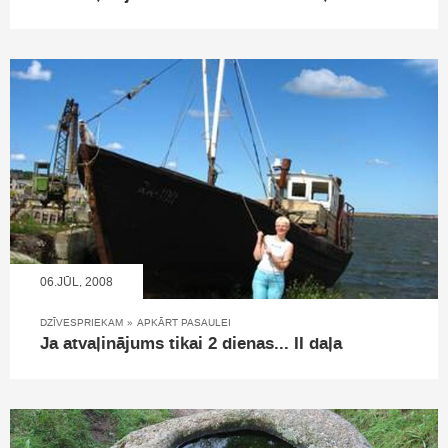
06.JŪL, 2008
DZĪVESPRIEKAM
»
APKĀRT PASAULEI
Ja atvaļinājums tikai 2 dienas... II daļa