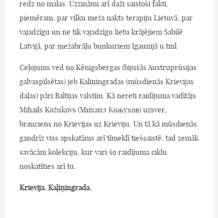
redz no malas. Uzzināmi arī daži saistoši fakti,
piemēram, par vilku meža nakts terapiju Lietuvā, par
vajadzīgu un ne tik vajadzīgu lietu krājējiem Sabilē
Latvijā, par mežabrāļu bunkuriem Igaunijā u.tml.
Ceļojums ved no Kēnigsbergas (bijušās Austruprūsijas
galvaspilsētas) jeb Kaliņingradas (mūsdienās Krievijas
daļas) pāri Baltijas valstīm. Kā nereti raidījuma vadītājs
Mihails Kožukovs (Михаил Кожухов) uzsver,
brauciens no Krievijas uz Krieviju. Un tā kā mūsdienās
gandrīz viss apskatāms arī tīmeklī tiešsaistē, tad zemāk
savācām kolekciju, kur vari šo raidījuma ciklu
noskatīties arī tu.
Krievija. Kaļiņingrada.