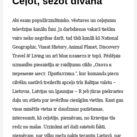
Ceļot, sēžot dīvānā
Abi esam populārzinātnisko, vēstures un ceļojumu
televīzijas kanālu fani. Ja darbdienas vakarā tiešām
vairs neko negribas darīt, tad tādi kanāli kā National
Geographic, Viasat History, Animal Planet, Discovery
Travel & Living un arī Моя планета ir topā. Pēdējais
uzmanību piesaistīja ar raidījumu ciklu „Охота к
перемене мест. Прибалтика.”, kur komanda piecu
cilvēku sastāvā treilerīti apceļo trīs Baltijas valstu –
Lietuvas, Latvijas un Igaunijas – R jeb jūras piekrastes
daļu un stāsta par ievērības cienīgām vietām. Kaut gan
visas minētās vietas ir daudzmaz pazīstamas,
interesanti, kā ceļotājs, piemēram, no Krievijas tās
redz no malas. Uzzināmi arī daži saistoši fakti,
piemēram, par vilku meža nakts terapiju Lietuvā, par