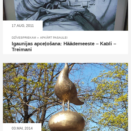
17.AUG, 2011
DZĪVESPRIEKAM
»
APKĀRT PASAULEI
Igaunijas apceļošana: Häädemeeste – Kabli –
Treimani
03.MAI, 2014