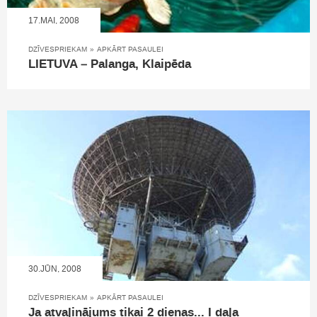
17.MAI, 2008
DZĪVESPRIEKAM
»
APKĀRT PASAULEI
LIETUVA – Palanga, Klaipēda
30.JŪN, 2008
DZĪVESPRIEKAM
»
APKĀRT PASAULEI
Ja atvaļinājums tikai 2 dienas... I daļa