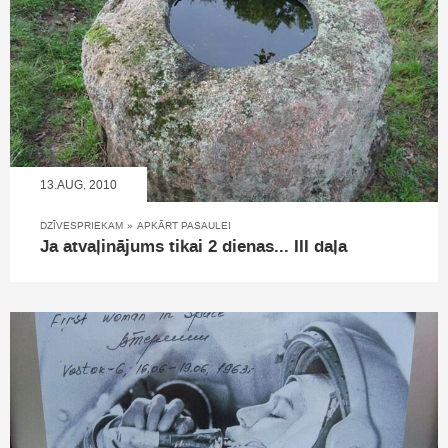
13.AUG, 2010
DZĪVESPRIEKAM
»
APKĀRT PASAULEI
Ja atvaļinājums tikai 2 dienas... III daļa