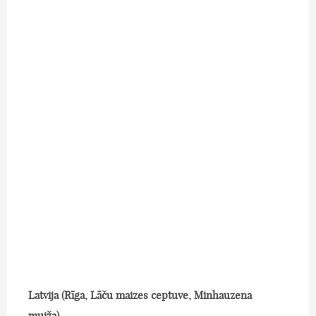
Latvija (Rīga, Lāču maizes ceptuve, Minhauzena
muiža).