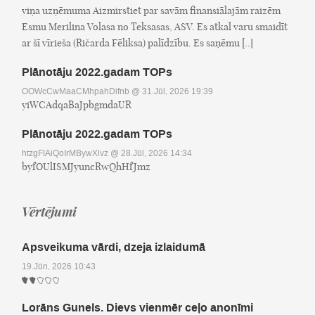
viņa uzņēmuma Aizmirstiet par savām finansiālajām raizēm
Esmu Merilina Volasa no Teksasas, ASV. Es atkal varu smaidīt
ar šī vīrieša (Ričarda Fēliksa) palīdzību. Es saņēmu [..]
Plānotāju 2022.gadam TOPs
OOWcCwMaaCMhpahDifnb
@ 31.Jūl, 2026 19:39
yiWCAdqaBaJpbgmdaUR
Plānotāju 2022.gadam TOPs
htzgFIAiQoIrMBywXlvz
@ 28.Jūl, 2026 14:34
byfOUlISMJyuncRwQhHfJmz
Vērtējumi
Apsveikuma vārdi, dzeja izlaidumā
19.Jūn, 2026 10:43
Lorāns Gunels. Dievs vienmēr ceļo anonīmi