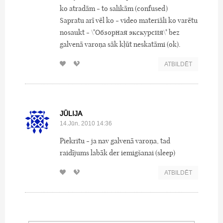
ko atradām - to salikām (confused)
Sapratu arī vēl ko - video materiāli ko varētu
nosaukt - \"Обзорная экскурсия\" bez
galvenā varoņa sāk kļūt neskatāmi (ok).
ATBILDĒT
JŪLIJA
14.Jūn, 2010 14:36
Piekritu - ja nav galvenā varoņa, tad
raidījums labāk der iemigšanai (sleep)
ATBILDĒT