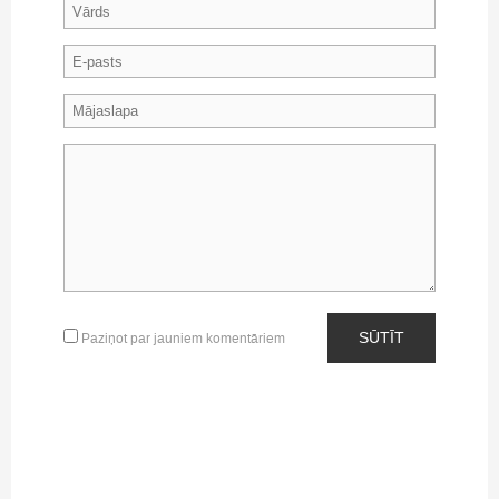
SŪTĪT
Paziņot par jauniem komentāriem