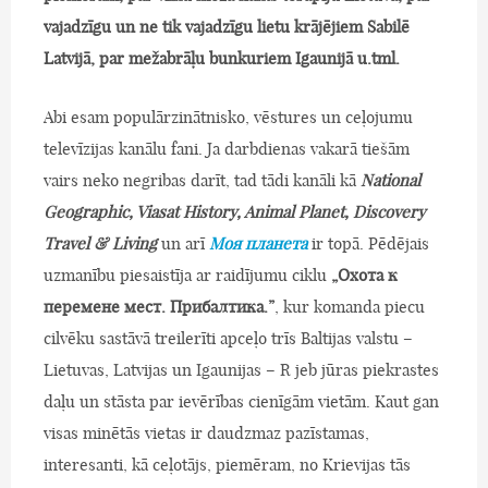
vajadzīgu un ne tik vajadzīgu lietu krājējiem Sabilē
Latvijā, par mežabrāļu bunkuriem Igaunijā u.tml.
Abi esam populārzinātnisko, vēstures un ceļojumu
televīzijas kanālu fani. Ja darbdienas vakarā tiešām
vairs neko negribas darīt, tad tādi kanāli kā
National
Geographic, Viasat History, Animal Planet, Discovery
Travel & Living
un arī
Моя планета
ir topā. Pēdējais
uzmanību piesaistīja ar raidījumu ciklu
„Охота к
перемене мест. Прибалтика.”
, kur komanda piecu
cilvēku sastāvā treilerīti apceļo trīs Baltijas valstu –
Lietuvas, Latvijas un Igaunijas – R jeb jūras piekrastes
daļu un stāsta par ievērības cienīgām vietām. Kaut gan
visas minētās vietas ir daudzmaz pazīstamas,
interesanti, kā ceļotājs, piemēram, no Krievijas tās