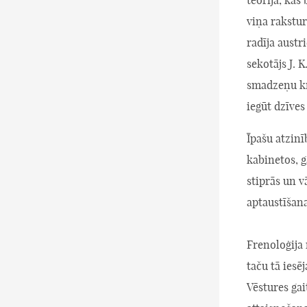
teorija, kas
viņa rakstu
radīja austr
sekotājs J. K
smadzeņu kr
iegūt dzīves
Īpašu atzinī
kabinetos, g
stiprās un 
aptaustīšan
Frenoloģija
taču tā iesē
Vēstures gait