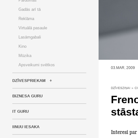
Pārdomas
Gadās arī tā
Reklāma
Virtuālā pasaule
Lasāmgabali
Kino
Mūzika
Apsveikumi svētkos
03.MAR, 2009
DZĪVESPRIEKAM
DZĪVESZIŅAI
»
C
Freno
BIZNESA GURU
stāst
IT GURU
IINUU IESAKA
Interesi par