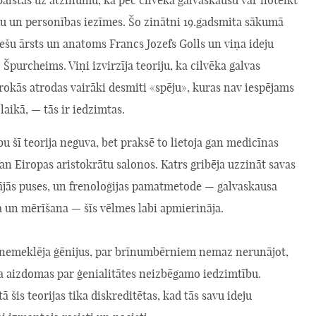
 balstās uz atzinumu, ka pēc cilvēka galvaskausu var noteikt
ru un personības iezīmes. Šo zinātni 19.gadsmita sākumā
iešu ārsts un anatoms Francs Jozefs Golls un viņa ideju
. Špurcheims. Viņi izvirzīja teoriju, ka cilvēka galvas
okās atrodas vairāki desmiti «spēju», kuras nav iespējams
 laikā, — tās ir iedzimtas.
bu šī teorija neguva, bet praksē to lietoja gan medicīnas
an Eiropas aristokrātu salonos. Katrs gribēja uzzināt savas
vājās puses, un frenoloģijas pamatmetode — galvaskausa
a un mērīšana — šīs vēlmes labi apmierināja.
 nemeklēja ģēnijus, par brīnumbērniem nemaz nerunājot,
ja aizdomas par ģenialitātes neizbēgamo iedzimtību.
ā šis teorijas tika diskreditētas, kad tās savu ideju