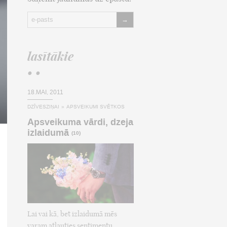
→
lasītākie
• •
18.MAI, 2011
DZĪVESZIŅAI
»
APSVEIKUMI SVĒTKOS
Apsveikuma vārdi, dzeja
izlaidumā
(10)
Lai vai kā, bet izlaidumā mēs
varam atļauties sentimentu,