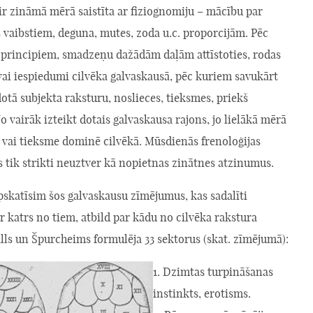
ir zināmā mērā saistīta ar fiziognomiju – mācību par
s vaibstiem, deguna, mutes, zoda u.c. proporcijām. Pēc
s principiem, smadzeņu dažādām daļām attīstoties, rodas
vai iespiedumi cilvēka galvaskausā, pēc kuriem savukārt
dotā subjekta raksturu, noslieces, tieksmes, priekš
Jo vairāk izteikt dotais galvaskausa rajons, jo lielākā mērā
 vai tieksme dominē cilvēkā. Mūsdienās frenoloģijas
 tik strikti neuztver kā nopietnas zinātnes atzinumus.
pskatīsim šos galvaskausu zīmējumus, kas sadalīti
r katrs no tiem, atbild par kādu no cilvēka rakstura
lls un Špurcheims formulēja 33 sektorus (skat. zīmējumā):
1. Dzimtas turpināšanas
instinkts, erotisms.