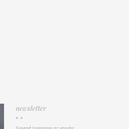
newsletter
• •
Saņemt jaunumus uz epastu: