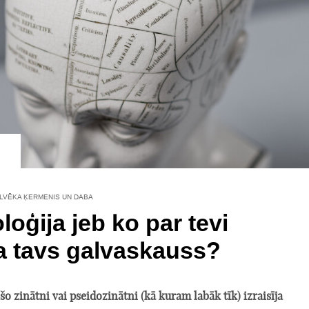
ILVĒKA ĶERMENIS UN DABA
loģija jeb ko par tevi
a tavs galvaskauss?
 šo zinātni vai pseidozinātni (kā kuram labāk tīk) izraisīja