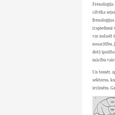
Frenoloģija 
cilvēka seja
frenoloģija
izspiedumi 
var nolasīt 
nosacītību. 
dotā īpašība
mācību vairs
Un tomēr, a
sektorus, ku
iezīmēm. Ga