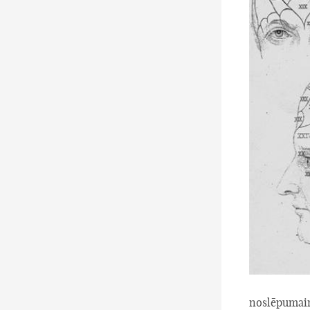
noslēpumain