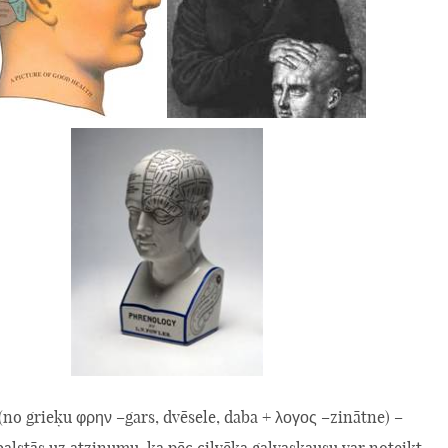
(no grieķu φρην –gars, dvēsele, daba + λογος –zinātne) –