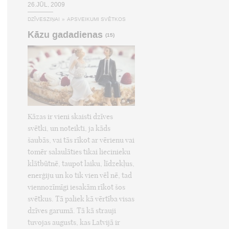
26.JŪL, 2009
DZĪVESZIŅAI
»
APSVEIKUMI SVĒTKOS
Kāzu gadadienas
(15)
Kāzas ir vieni skaisti dzīves
svētki, un noteikti, ja kāds
šaubās, vai tās rīkot ar vērienu vai
tomēr salaulāties tikai liecinieku
klātbūtnē, taupot laiku, līdzekļus,
enerģiju un ko tik vien vēl nē, tad
viennozīmīgi iesakām rīkot šos
svētkus. Tā paliek kā vērtība visas
dzīves garumā. Tā kā strauji
tuvojas augusts, kas Latvijā ir