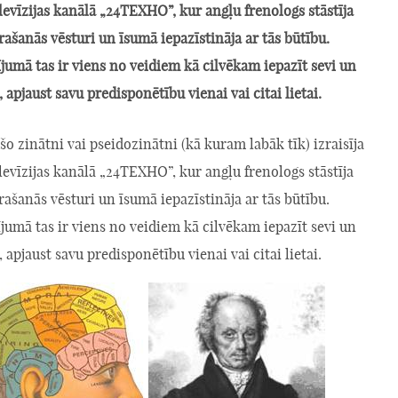
levīzijas kanālā „24TEXHO”, kur angļu frenologs stāstīja
 rašanās vēsturi un īsumā iepazīstināja ar tās būtību.
jumā tas ir viens no veidiem kā cilvēkam iepazīt sevi un
, apjaust savu predisponētību vienai vai citai lietai.
 šo zinātni vai pseidozinātni (kā kuram labāk tīk) izraisīja
levīzijas kanālā „24TEXHO”, kur angļu frenologs stāstīja
 rašanās vēsturi un īsumā iepazīstināja ar tās būtību.
jumā tas ir viens no veidiem kā cilvēkam iepazīt sevi un
, apjaust savu predisponētību vienai vai citai lietai.