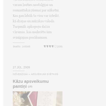
varam ļauties nostaļģijai un
romantiskai jūsmai par nākotni.
Kas gan labāk to visu var izteikt,
kā dzejas un mūzikas valoda.
Turpmāk apkopoju dažas
vārsmas, kas noderētu šim
svinīgajam pasākumam.
Skatīts: 148345
(208)
27.JŪL, 2009
DZĪVESZIŅAI
»
APSVEIKUMI SVĒTKOS
Kāzu apsveikumu
pantiņi
(15)