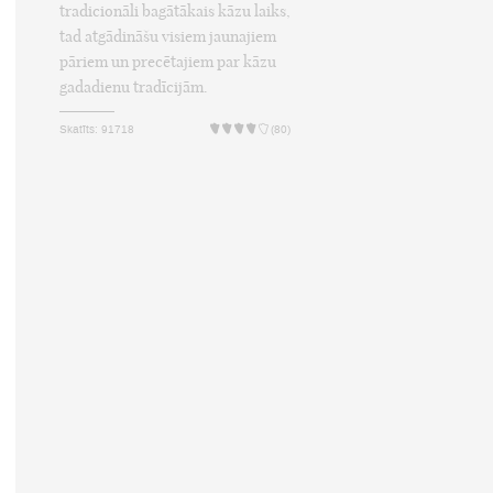
tradicionāli bagātākais kāzu laiks,
tad atgādināšu visiem jaunajiem
pāriem un precētajiem par kāzu
gadadienu tradīcijām.
Skatīts: 91718
(80)