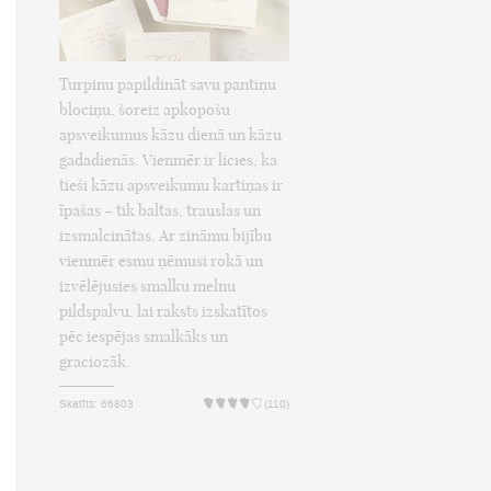
Turpinu papildināt savu pantiņu
blociņu, šoreiz apkopošu
apsveikumus kāzu dienā un kāzu
gadadienās. Vienmēr ir licies, ka
tieši kāzu apsveikumu kartiņas ir
īpašas – tik baltas, trauslas un
izsmalcinātas. Ar zināmu bijību
vienmēr esmu ņēmusi rokā un
izvēlējusies smalku melnu
pildspalvu, lai raksts izskatītos
pēc iespējas smalkāks un
graciozāk.
Skatīts: 66803
(110)