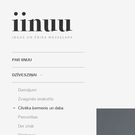
PAR IINUU
DZĪVESZIŅAI
Darinājumi
Zvaigznēs ierakstīts
Cilvēka ķermenis un daba
Personības
Der zināt