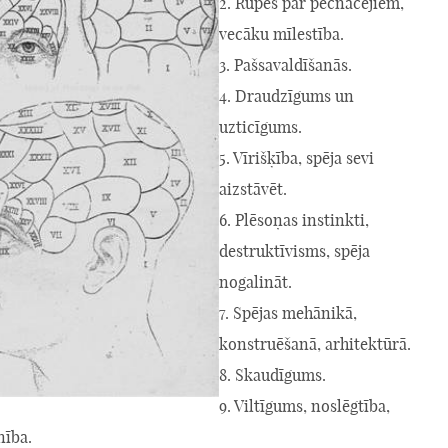
2. Rūpes par pēcnācējiem,
vecāku mīlestība.
3. Pašsavaldīšanās.
4. Draudzīgums un
uzticīgums.
5. Vīrišķība, spēja sevi
aizstāvēt.
6. Plēsoņas instinkti,
destruktīvisms, spēja
nogalināt.
7. Spējas mehānikā,
konstruēšanā, arhitektūrā.
8. Skaudīgums.
9. Viltīgums, noslēgtība,
ība.