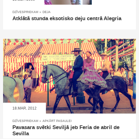
DZĪVESPRIEKAM
»
DEJA
Atklātā stunda eksotisko deju centrā Alegria
18.MAR, 2012
DZĪVESPRIEKAM
»
APKĀRT PASAULEI
Pavasara svētki Seviljā jeb Feria de abril de
Sevilla