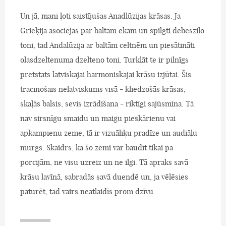
Un jā, mani ļoti saistījušas Anadlūzijas krāsas. Ja
Grieķija asociējas par baltām ēkām un spilgti debeszilo
toni, tad Andalūzija ar baltām celtnēm un piesātināti
olasdzeltenuma dzelteno toni. Turklāt te ir pilnīgs
pretstats latviskajai harmoniskajai krāsu izjūtai. Šis
tracinošais nelatviskums visā - kliedzošās krāsas,
skaļās balsis, sevis izrādīšana - riktīgi sajūsmina. Tā
nav sirsnīgu smaidu un maigu pieskārienu vai
apkampienu zeme, tā ir vizuāliķu pradīze un audiāļu
murgs. Skaidrs, ka šo zemi var baudīt tikai pa
porcijām, ne visu uzreiz un ne ilgi. Tā apraks savā
krāsu lavīnā, sabradās savā duendē un, ja vēlēsies
paturēt, tad vairs neatlaidīs prom dzīvu.