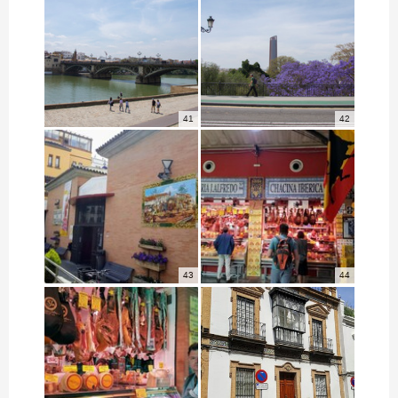
41
42
43
44