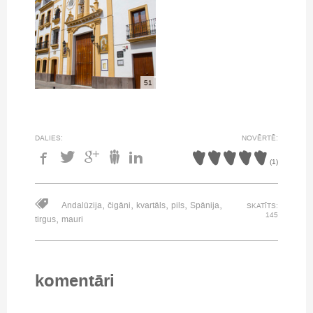
51
DALIES:
NOVĒRTĒ:
(
1
)
,
,
,
,
,
Andalūzija
čigāni
kvartāls
pils
Spānija
SKATĪTS:
145
,
tirgus
mauri
komentāri