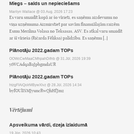
Miegs – salds un nepieciešams
Marilyn Wallace
@ 03.Aug, 2026 17:23
Es varu smaidīt kopā ar šo vīrieti, es saņēmu aizdevumu no
viņa uzņēmuma Aizmirstiet par savām finansiālajām raizēm
Esmu Merilina Volasa no Teksasas, ASV. Es atkal varu smaidīt
ar šī vīrieša (Ričarda Fēliksa) palīdzību. Es saņēmu [..]
Plānotāju 2022.gadam TOPs
OOWcCwMaaCMhpahDifnb
@ 31.Jūl, 2026 19:39
yiWCAdqaBaJpbgmdaUR
Plānotāju 2022.gadam TOPs
htzgFIAiQoIrMBywXlvz
@ 28.Jūl, 2026 14:34
byfOUlISMJyuncRwQhHfJmz
Vērtējumi
Apsveikuma vārdi, dzeja izlaidumā
19.Jūn, 2026 10:43