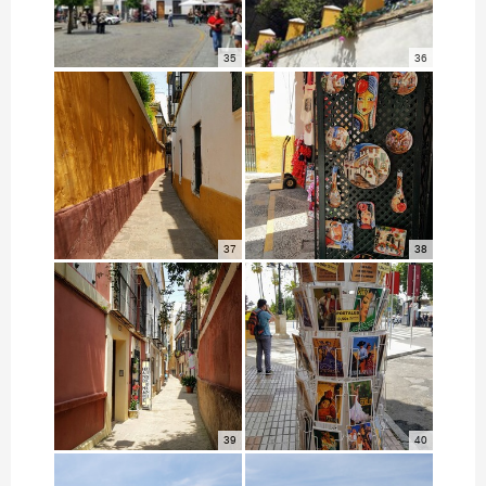
35
36
37
38
39
40