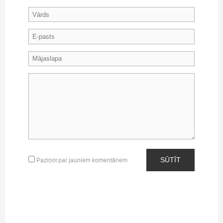
SŪTĪT
Paziņot par jauniem komentāriem