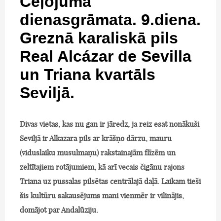
Ceļojuma
dienasgrāmata. 9.diena.
Greznā karaliskā pils
Real Alcázar de Sevilla
un Triana kvartāls
Seviljā.
Divas vietas, kas nu gan ir jāredz, ja reiz esat nonākuši
Seviljā ir Alkazara pils ar krāšņo dārzu, mauru
(viduslaiku musulmaņu) rakstainajām flīzēm un
zeltītajiem rotājumiem, kā arī vecais čigānu rajons
Triana uz pussalas pilsētas centrālajā daļā. Laikam tieši
šis kultūru sakausējums mani vienmēr ir vilinājis,
domājot par Andalūziju.