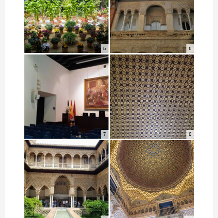
5
6
7
8