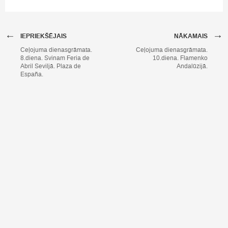
←
→
IEPRIEKŠĒJAIS
NĀKAMAIS
Ceļojuma dienasgrāmata.
Ceļojuma dienasgrāmata.
8.diena. Svinam Feria de
10.diena. Flamenko
Abril Seviljā. Plaza de
Andalūzijā.
España.