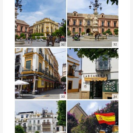
31
32
33
34