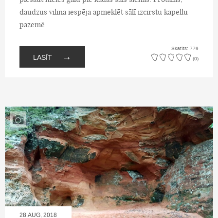
daudzus vilina iespēja apmeklēt sālī izcirstu kapellu
pazemē.
Skatīts: 779
→
LASĪT
(0)
28.AUG, 2018