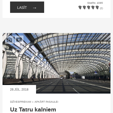
Skatīts: 4085
→
LASĪT
(2)
26.JŪL, 2018
DZĪVESPRIEKAM
»
APKĀRT PASAULEI
Uz Tatru kalniem