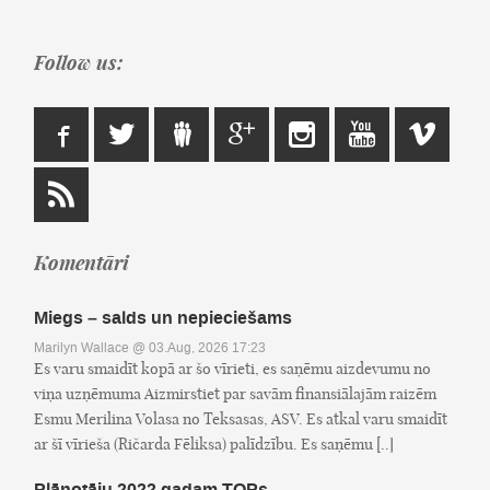
Follow us:
Komentāri
Miegs – salds un nepieciešams
Marilyn Wallace
@ 03.Aug, 2026 17:23
Es varu smaidīt kopā ar šo vīrieti, es saņēmu aizdevumu no
viņa uzņēmuma Aizmirstiet par savām finansiālajām raizēm
Esmu Merilina Volasa no Teksasas, ASV. Es atkal varu smaidīt
ar šī vīrieša (Ričarda Fēliksa) palīdzību. Es saņēmu [..]
Plānotāju 2022.gadam TOPs