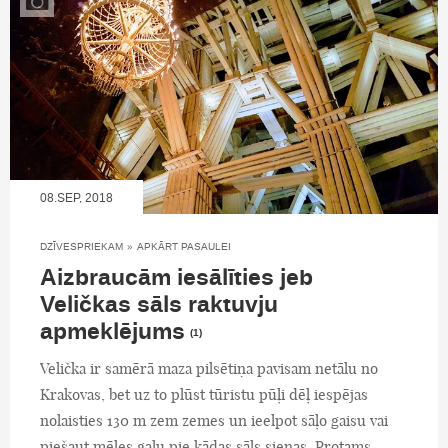
08.SEP, 2018
DZĪVESPRIEKAM
»
APKĀRT PASAULEI
Aizbraucām iesālīties jeb
Veličkas sāls raktuvju
apmeklējums
(1)
Velička ir samērā maza pilsētiņa pavisam netālu no
Krakovas, bet uz to plūst tūristu pūļi dēļ iespējas
nolaisties 130 m zem zemes un ieelpot sāļo gaisu vai
piešaut mēles galu pie kādas sāls sienas. Protams,