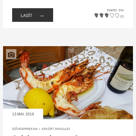
Skatīts: 304
→
LASĪT
(2)
13.MAI, 2019
DZĪVESPRIEKAM
»
APKĀRT PASAULEI