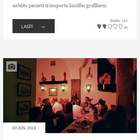
nebūtu piesieti transportu kustību grafikiem.
Skatīts: 120
→
LASĪT
(3)
03.JŪN, 2019