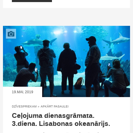
19.MAI, 2019
DZĪVESPRIEKAM
»
APKĀRT PASAULEI
Ceļojuma dienasgrāmata.
3.diena. Lisabonas okeanārijs.