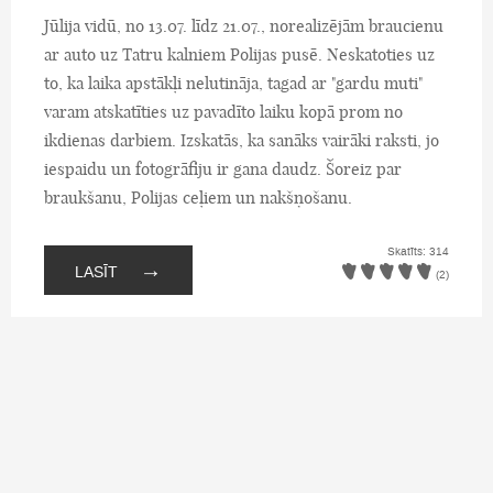
Jūlija vidū, no 13.07. līdz 21.07., norealizējām braucienu
ar auto uz Tatru kalniem Polijas pusē. Neskatoties uz
to, ka laika apstākļi nelutināja, tagad ar "gardu muti"
varam atskatīties uz pavadīto laiku kopā prom no
ikdienas darbiem. Izskatās, ka sanāks vairāki raksti, jo
iespaidu un fotogrāfiju ir gana daudz. Šoreiz par
braukšanu, Polijas ceļiem un nakšņošanu.
Skatīts: 314
→
LASĪT
(2)