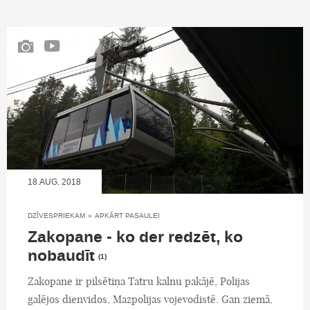
18.AUG, 2018
DZĪVESPRIEKAM
»
APKĀRT PASAULEI
Zakopane - ko der redzēt, ko
nobaudīt
(1)
Zakopane ir pilsētiņa Tatru kalnu pakājē, Polijas
galējos dienvidos, Mazpolijas vojevodistē. Gan ziemā,