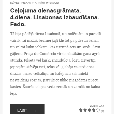
DZĪVESPRIEKAM
»
APKĀRT PASAULEI
Ceļojuma dienasgrāmata.
4.diena. Lisabonas izbaudīšana.
Fado.
Tā bija pēdējā diena Lisabonā, un nolēmām to pavadīt
vairāk vai mazāk bezmērķīgi klīstot pa pilsētas ielām
un veltot laiku jebkam, kas uzrunā acis un sirdi. Savu
gājienu Praça do Comércio virzienā sākām gana agrā
stundā. Pilsēta vēl laiski snauduļoja, logu aizvērtņi
joprojām stāvēja ciet, ielas vēl glabāja vakardienas
drazas, mazo veikaliņu un kafejnīcu saimnieki
nesteidzīgi rosījās, pārcilājot tikko piegādātās preču
kastes. Šaurās ieliņas veda zemāk un zemāk no kalna
lejā.
Skatīts: 143
→
LASĪT
(3)