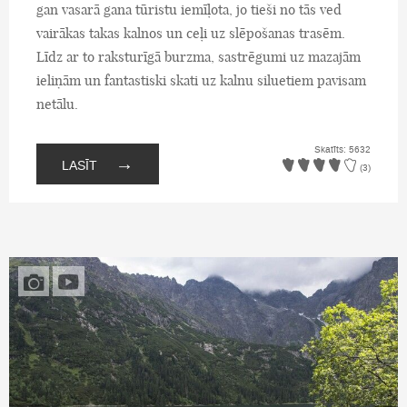
gan vasarā gana tūristu iemīļota, jo tieši no tās ved
vairākas takas kalnos un ceļi uz slēpošanas trasēm.
Līdz ar to raksturīgā burzma, sastrēgumi uz mazajām
ieliņām un fantastiski skati uz kalnu siluetiem pavisam
netālu.
Skatīts: 5632
→
LASĪT
(3)