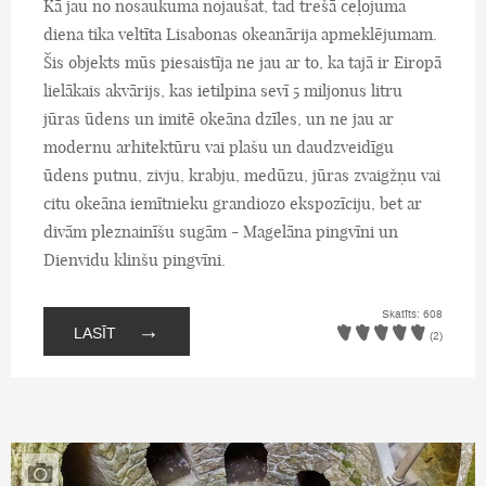
Kā jau no nosaukuma nojaušat, tad trešā ceļojuma
diena tika veltīta Lisabonas okeanārija apmeklējumam.
Šis objekts mūs piesaistīja ne jau ar to, ka tajā ir Eiropā
lielākais akvārijs, kas ietilpina sevī 5 miljonus litru
jūras ūdens un imitē okeāna dzīles, un ne jau ar
modernu arhitektūru vai plašu un daudzveidīgu
ūdens putnu, zivju, krabju, medūzu, jūras zvaigžņu vai
citu okeāna iemītnieku grandiozo ekspozīciju, bet ar
divām pleznainīšu sugām - Magelāna pingvīni un
Dienvidu klinšu pingvīni.
Skatīts: 608
→
LASĪT
(2)