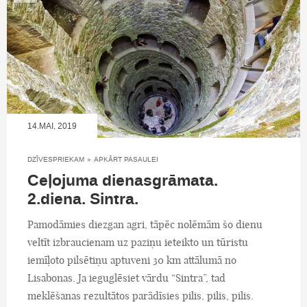
14.MAI, 2019
DZĪVESPRIEKAM
»
APKĀRT PASAULEI
Ceļojuma dienasgrāmata.
2.diena. Sintra.
Pamodāmies diezgan agri, tāpēc nolēmām šo dienu
veltīt izbraucienam uz paziņu ieteikto un tūristu
iemīļoto pilsētiņu aptuveni 30 km attālumā no
Lisabonas. Ja ieguglēsiet vārdu “Sintra”, tad
meklēšanas rezultātos parādīsies pilis, pilis, pilis.