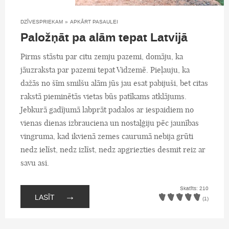
DZĪVESPRIEKAM
»
APKĀRT PASAULEI
Paložņāt pa alām tepat Latvijā
Pirms stāstu par citu zemju pazemi, domāju, ka
jāuzraksta par pazemi tepat Vidzemē. Pieļauju, ka
dažās no šīm smilšu alām jūs jau esat pabijuši, bet citas
rakstā pieminētās vietas būs patīkams atklājums.
Jebkurā gadījumā labprāt padalos ar iespaidiem no
vienas dienas izbrauciena un nostaļģiju pēc jaunības
vingruma, kad ikvienā zemes caurumā nebija grūti
nedz ielīst, nedz izlīst, nedz apgriezties desmit reiz ar
savu asi.
Skatīts: 210
→
LASĪT
(1)