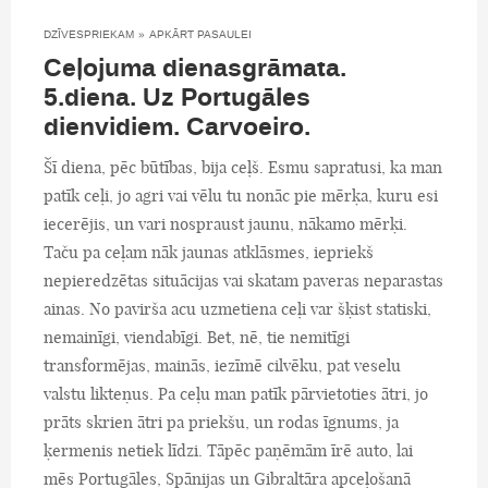
DZĪVESPRIEKAM
»
APKĀRT PASAULEI
Ceļojuma dienasgrāmata.
5.diena. Uz Portugāles
dienvidiem. Carvoeiro.
Šī diena, pēc būtības, bija ceļš. Esmu sapratusi, ka man
patīk ceļi, jo agri vai vēlu tu nonāc pie mērķa, kuru esi
iecerējis, un vari nospraust jaunu, nākamo mērķi.
Taču pa ceļam nāk jaunas atklāsmes, iepriekš
nepieredzētas situācijas vai skatam paveras neparastas
ainas. No pavirša acu uzmetiena ceļi var šķist statiski,
nemainīgi, viendabīgi. Bet, nē, tie nemitīgi
transformējas, mainās, iezīmē cilvēku, pat veselu
valstu likteņus. Pa ceļu man patīk pārvietoties ātri, jo
prāts skrien ātri pa priekšu, un rodas īgnums, ja
ķermenis netiek līdzi. Tāpēc paņēmām īrē auto, lai
mēs Portugāles, Spānijas un Gibraltāra apceļošanā