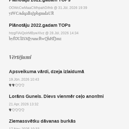
OOWcCwMaaCMhpahDifnb
@ 31.Jūl, 2026 19:39
yiWCAdqaBaJpbgmdaUR
Plānotāju 2022.gadam TOPs
htzgFIAiQoIrMBywXlvz
@ 28.Jūl, 2026 14:34
byfOUlISMJyuncRwQhHfJmz
Vērtējumi
Apsveikuma vārdi, dzeja izlaidumā
19.Jūn, 2026 10:43
Lorāns Gunels. Dievs vienmēr ceļo anonīmi
21.Apr, 2026 13:32
Ziemassvētku dāvanas burkās
17.Nov, 2025 10:33