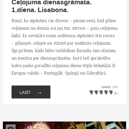
Ceļojuma dienasgrāmata.
1.diena. Lisabona.
Runā, ka atpūsties var divreiz – pirmo reizi, kad plāno
ceļojumu un domās esi jau tur, otrreiz – paša ceļojuma
laikā. Es savukārt esmu nolēmusi atpūsties trīs reizes
– plānojot, ceļojot un stāstot par notikušo ceļojumu.
Ilgi prātoju, kāds būtu vislabākais formāts šim stāstam,
un nonācu pie dienasgrāmatas, kurā tad aprakstīšu
katru jauko pavadīto ceļojuma dienu trijās brīnišķās D
Eiropas valstīs – Portugālē, Spānijā un Gibraltārā.
Skatīts: 175
→
LASĪT
(3)