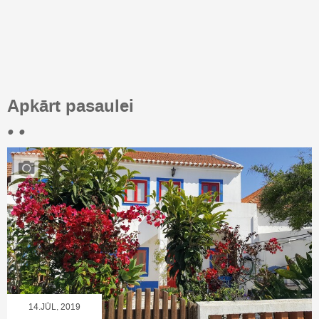
Apkārt pasaulei
• •
14.JŪL, 2019