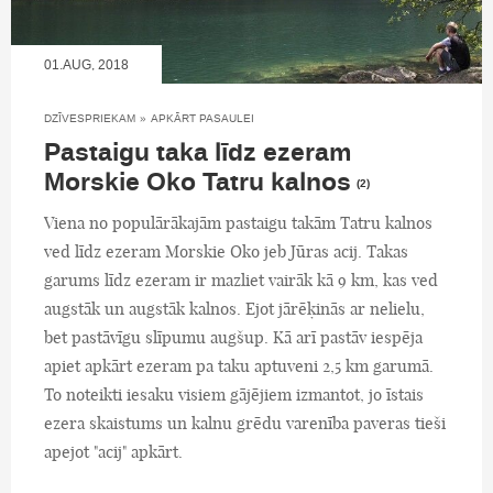
01.AUG, 2018
DZĪVESPRIEKAM
»
APKĀRT PASAULEI
Pastaigu taka līdz ezeram
Morskie Oko Tatru kalnos
(2)
Viena no populārākajām pastaigu takām Tatru kalnos
ved līdz ezeram Morskie Oko jeb Jūras acij. Takas
garums līdz ezeram ir mazliet vairāk kā 9 km, kas ved
augstāk un augstāk kalnos. Ejot jārēķinās ar nelielu,
bet pastāvīgu slīpumu augšup. Kā arī pastāv iespēja
apiet apkārt ezeram pa taku aptuveni 2,5 km garumā.
To noteikti iesaku visiem gājējiem izmantot, jo īstais
ezera skaistums un kalnu grēdu varenība paveras tieši
apejot "acij" apkārt.