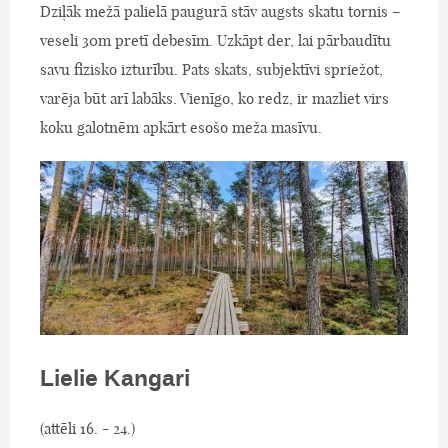
Dziļāk mežā palielā paugurā stāv augsts skatu tornis –
veseli 30m pretī debesīm. Uzkāpt der, lai pārbaudītu
savu fizisko izturību. Pats skats, subjektīvi spriežot,
varēja būt arī labāks. Vienīgo, ko redz, ir mazliet virs
koku galotnēm apkārt esošo meža masīvu.
Lielie Kangari
(attēli 16. - 24.)