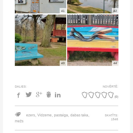
41
42
43
44
DALIES:
NOVĒRTĒ:
(
0
)
,
,
,
,
ezers
Vidzeme
pastaiga
dabas taka
SKATĪTS:
1546
mežs