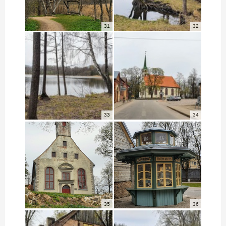
31
32
33
34
35
36