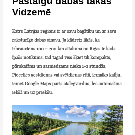
Pastaigu dabas takas
Vidzemē
Katrs Latvijas reģions ir ar savu bagātību un ar savu
raksturīgo dabas ainavu. Ja kādreiz likās, ka
izbrauciens 100 – 200 km attālumā no Rīgas ir kāds
īpašs notikums, tad tagad viss šķiet tik kompakts,
pārskatāms un sasniedzams nieka 1-2 stundās.
Piecelies sestdienas vai svētdienas rītā, iemalko kafiju,
iemet Google Maps pāris atslēgvārdus, lec automašīnā
iekšā un uz priekšu.