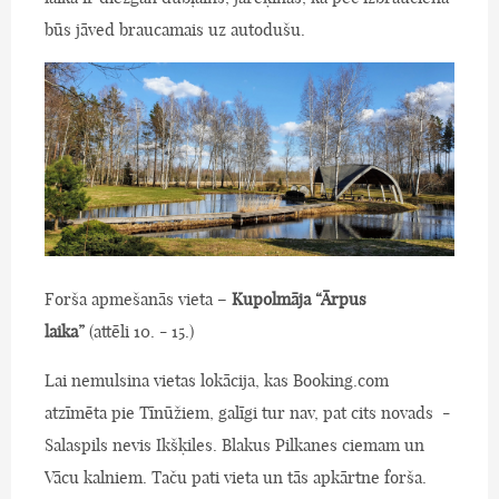
būs jāved braucamais uz autodušu.
Forša apmešanās vieta –
Kupolmāja “Ārpus
laika”
(attēli 10. - 15.)
Lai nemulsina vietas lokācija, kas Booking.com
atzīmēta pie Tīnūžiem, galīgi tur nav, pat cits novads -
Salaspils nevis Ikšķiles. Blakus Pilkanes ciemam un
Vācu kalniem. Taču pati vieta un tās apkārtne forša.