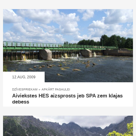
12.AUG, 2009
DZĪVESPRIEKAM
»
APKĀRT PASAULEI
Aiviekstes HES aizsprosts jeb SPA zem klajas
debess