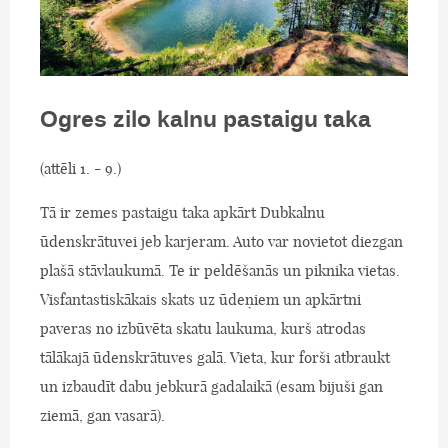
Ogres zilo kalnu pastaigu taka
(attēli 1. - 9.)
Tā ir zemes pastaigu taka apkārt Dubkalnu
ūdenskrātuvei jeb karjeram. Auto var novietot diezgan
plašā stāvlaukumā. Te ir peldēšanās un piknika vietas.
Visfantastiskākais skats uz ūdeņiem un apkārtni
paveras no izbūvēta skatu laukuma, kurš atrodas
tālākajā ūdenskrātuves galā. Vieta, kur forši atbraukt
un izbaudīt dabu jebkurā gadalaikā (esam bijuši gan
ziemā, gan vasarā).