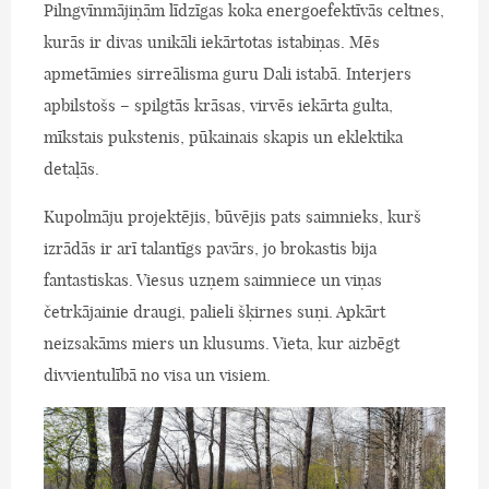
Pilngvīnmājiņām līdzīgas koka energoefektīvās celtnes,
kurās ir divas unikāli iekārtotas istabiņas. Mēs
apmetāmies sirreālisma guru Dali istabā. Interjers
apbilstošs – spilgtās krāsas, virvēs iekārta gulta,
mīkstais pukstenis, pūkainais skapis un eklektika
detaļās.
Kupolmāju projektējis, būvējis pats saimnieks, kurš
izrādās ir arī talantīgs pavārs, jo brokastis bija
fantastiskas. Viesus uzņem saimniece un viņas
četrkājainie draugi, palieli šķirnes suņi. Apkārt
neizsakāms miers un klusums. Vieta, kur aizbēgt
divvientulībā no visa un visiem.