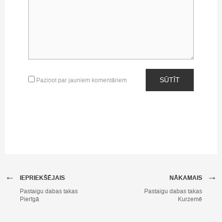
SŪTĪT
Paziņot par jauniem komentāriem
←
→
IEPRIEKŠĒJAIS
NĀKAMAIS
Pastaigu dabas takas
Pastaigu dabas takas
Pierīgā
Kurzemē