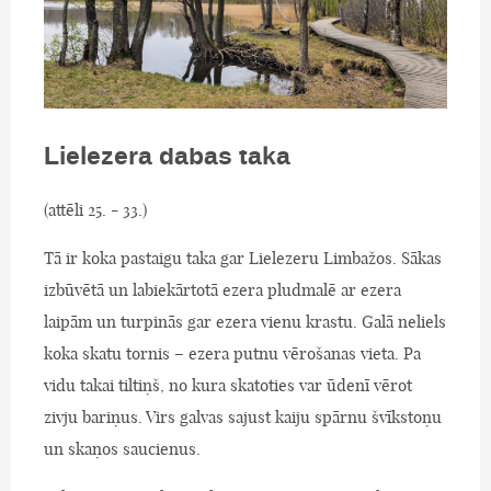
Lielezera dabas taka
(attēli 25. - 33.)
Tā ir koka pastaigu taka gar Lielezeru Limbažos. Sākas
izbūvētā un labiekārtotā ezera pludmalē ar ezera
laipām un turpinās gar ezera vienu krastu. Galā neliels
koka skatu tornis – ezera putnu vērošanas vieta. Pa
vidu takai tiltiņš, no kura skatoties var ūdenī vērot
zivju bariņus. Virs galvas sajust kaiju spārnu švīkstoņu
un skaņos saucienus.