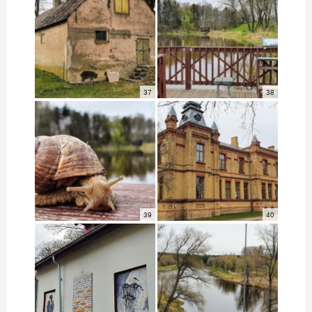
37
38
39
40