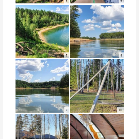
5
6
7
8
9
10