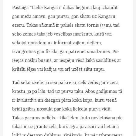
Pastaiga “Lielie Kangari” dabas liegumā ļauj izbaudīt
gan meža ainavu, gan purvu, gan skatu uz Kangaru
ezeru. Takas sākumā ir paliels skatu tornis (33m), tad
seko zemes taka jeb veselības maršruts, kurā var,
sekojot norādēm uz informatīvajiem dēļiem,
izvingroties gan fiziski, gan patrenēt smadzenes. Pie
ieejas našķu busiņš, ar iespēju vēsā laikā sasildīties ar
krūzīti tējas vai kafijas vai arī uzēst siltu zupu.
Tad seko izvēle, ja iesi pa kreisi, ceļš vedīs gar ezera
krastu, ja pa labi, tad uz purva taku. Abos gadījumos tā
ir kvalitatīva un diezgan plata koka laipa, kuru vienā
brīdī gribas nosaukt par koka lielceļu purva vidū.
Takas garums neliels – tikai 2km. Auto novietošana pie
takas ir uz grants ceļa, kurš agrā pavasarī vai lietainā
laikā ir diezgan dubļains, jārēķinās, ka pēc izbrauciena