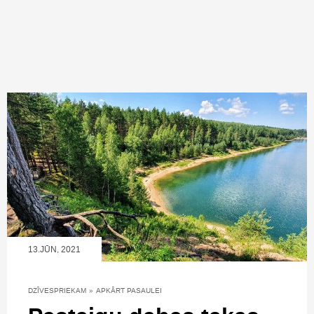
13.JŪN, 2021
DZĪVESPRIEKAM
»
APKĀRT PASAULEI