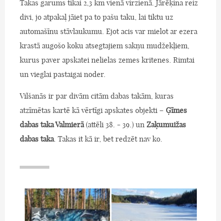
Takas garums tikai 2,3 km vienā virzienā. Jārēķina reiz
divi, jo atpakaļ jāiet pa to pašu taku, lai tiktu uz
automašīnu stāvlaukumu. Ejot acis var mielot ar ezera
krastā augošo koku atsegtajiem sakņu mudžekļiem,
kurus paver apskatei nelielas zemes kritenes. Rimtai
un vieglai pastaigai noder.
Vilšanās ir par divām citām dabas takām, kuras
atzīmētas kartē kā vērtīgi apskates objekti –
Ģīmes
dabas taka Valmierā
(attēli 38. - 39.) un
Zaķumuižas
dabas taka
. Takas it kā ir, bet redzēt nav ko.