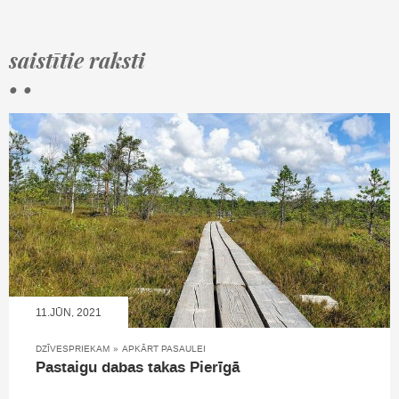
saistītie raksti
• •
11.JŪN, 2021
DZĪVESPRIEKAM
»
APKĀRT PASAULEI
Pastaigu dabas takas Pierīgā