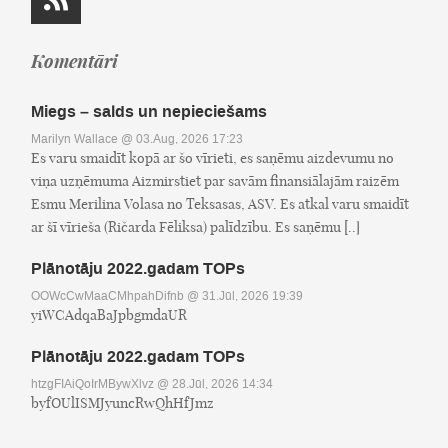
Komentāri
Miegs – salds un nepieciešams
Marilyn Wallace
@ 03.Aug, 2026 17:23
Es varu smaidīt kopā ar šo vīrieti, es saņēmu aizdevumu no
viņa uzņēmuma Aizmirstiet par savām finansiālajām raizēm
Esmu Merilina Volasa no Teksasas, ASV. Es atkal varu smaidīt
ar šī vīrieša (Ričarda Fēliksa) palīdzību. Es saņēmu [..]
Plānotāju 2022.gadam TOPs
OOWcCwMaaCMhpahDifnb
@ 31.Jūl, 2026 19:39
yiWCAdqaBaJpbgmdaUR
Plānotāju 2022.gadam TOPs
htzgFIAiQoIrMBywXlvz
@ 28.Jūl, 2026 14:34
byfOUlISMJyuncRwQhHfJmz