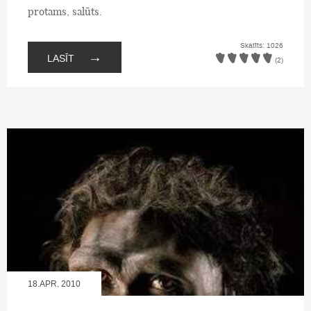
protams, salūts.
Skatīts: 1026
→
LASĪT
(2)
18.APR, 2010