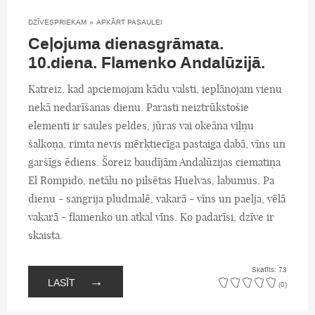
DZĪVESPRIEKAM
»
APKĀRT PASAULEI
Ceļojuma dienasgrāmata.
10.diena. Flamenko Andalūzijā.
Katreiz, kad apciemojam kādu valsti, ieplānojam vienu
nekā nedarīšanas dienu. Parasti neiztrūkstošie
elementi ir saules peldes, jūras vai okeāna viļņu
šalkoņa, rimta nevis mērķtiecīga pastaiga dabā, vīns un
garšīgs ēdiens. Šoreiz baudījām Andalūzijas ciematiņa
El Rompido, netālu no pilsētas Huelvas, labumus. Pa
dienu - sangrija pludmalē, vakarā - vīns un paelja, vēlā
vakarā - flamenko un atkal vīns. Ko padarīsi, dzīve ir
skaista.
Skatīts: 73
→
LASĪT
(0)