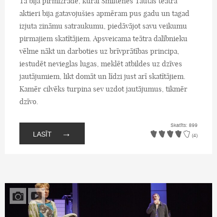
Tā bija pirmizrāde, kurai Smiltenes Tautas teātra
aktieri bija gatavojušies apmēram pus gadu un tagad
izjuta zināmu satraukumu, piedāvājot savu veikumu
pirmajiem skatītājiem. Apsveicama teātra dalībnieku
vēlme nākt un darboties uz brīvprātības principa,
iestudēt nevieglas lugas, meklēt atbildes uz dzīves
jautājumiem, likt domāt un līdzi just arī skatītājiem.
Kamēr cilvēks turpina sev uzdot jautājumus, tikmēr
dzīvo.
Skatīts: 899
→
LASĪT
(4)