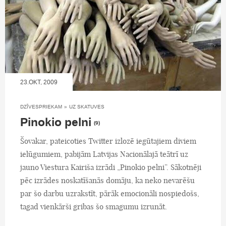
23.OKT, 2009
DZĪVESPRIEKAM
»
UZ SKATUVES
Pinokio pelni
(9)
Šovakar, pateicoties Twitter izlozē iegūtajiem diviem
ielūgumiem, pabijām Latvijas Nacionālajā teātrī uz
jauno Viestura Kairiša izrādi „Pinokio pelni”. Sākotnēji
pēc izrādes noskatīšanās domāju, ka neko nevarēšu
par šo darbu uzrakstīt, pārāk emocionāli nospiedošs,
tagad vienkārši gribas šo smagumu izrunāt.