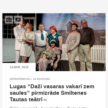
14.MAR, 2016
DZĪVESPRIEKAM
»
UZ SKATUVES
Lugas “Daži vasaras vakari zem
saules” pirmizrāde Smiltenes
Tautas teātrī
(1)