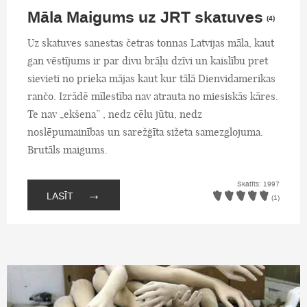
Māla Maigums uz JRT skatuves
(4)
Uz skatuves sanestas četras tonnas Latvijas māla, kaut
gan vēstījums ir par divu brāļu dzīvi un kaislību pret
sievieti no prieka mājas kaut kur tālā Dienvidamerikas
rančo. Izrādē mīlestība nav atrauta no miesiskās kāres.
Te nav „ekšena” , nedz cēlu jūtu, nedz
noslēpumainības un sarežģīta sižeta samezglojuma.
Brutāls maigums.
Skatīts: 1997
→
LASĪT
(1)