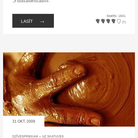
„Fundamentālists”.
Skatīts: 1831
→
LASĪT
(7)
31.OKT, 2009
DZĪVESPRIEKAM
»
UZ SKATUVES