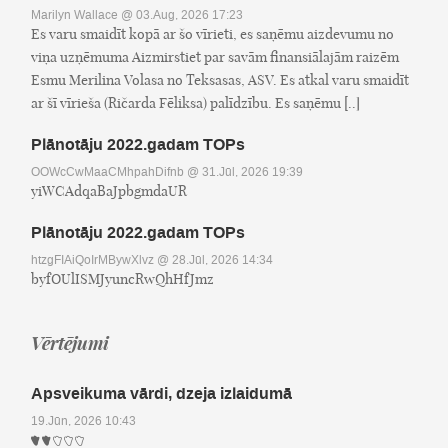
Marilyn Wallace
@ 03.Aug, 2026 17:23
Es varu smaidīt kopā ar šo vīrieti, es saņēmu aizdevumu no
viņa uzņēmuma Aizmirstiet par savām finansiālajām raizēm
Esmu Merilina Volasa no Teksasas, ASV. Es atkal varu smaidīt
ar šī vīrieša (Ričarda Fēliksa) palīdzību. Es saņēmu [..]
Plānotāju 2022.gadam TOPs
OOWcCwMaaCMhpahDifnb
@ 31.Jūl, 2026 19:39
yiWCAdqaBaJpbgmdaUR
Plānotāju 2022.gadam TOPs
htzgFIAiQoIrMBywXlvz
@ 28.Jūl, 2026 14:34
byfOUlISMJyuncRwQhHfJmz
Vērtējumi
Apsveikuma vārdi, dzeja izlaidumā
19.Jūn, 2026 10:43