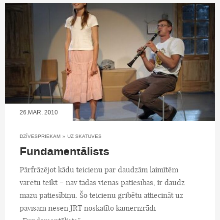
26.MAR, 2010
DZĪVESPRIEKAM
»
UZ SKATUVES
Fundamentālists
Pārfrāzējot kādu teicienu par daudzām laimītēm
varētu teikt – nav tādas vienas patiesības, ir daudz
mazu patiesībiņu. Šo teicienu gribētu attiecināt uz
pavisam nesen JRT noskatīto kamerizrādi