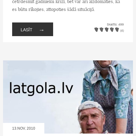
četrdesmit gadnieku krīzi, bet var arī aizdomāties, kā
es būtu rīkojies, attopoties šādā situācijā.
Skatīts: 499
→
LASĪT
(4)
13.NOV, 2010