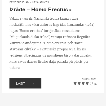
DZĪVESPRIEKAM
»
UZ SKATUVES
Izrāde – Homo Erectus
(6)
Vakar, 17.aprīlī, Nacionālā teātra Jaunajā zālē
noskatījāmies vācu autores Ingrīdas Lauzundas (1964)
lugas "Homo erectus" (oriģinālais nosaukums
"Mugurkaula diska trūce") versiju režisora Regnāra
Vaivara iestudējumā. "Homo erectus" jeb "taisni
stāvošais cilvēks" – skatuviska preparācija, kā šis
jēdziens attiecināms uz mūsdienu biroja darbinieku,
kurš savas dzīves lielāko daļu pavada pieplacis pie
datora.
Skatīts: 2351
→
LASĪT
(3)