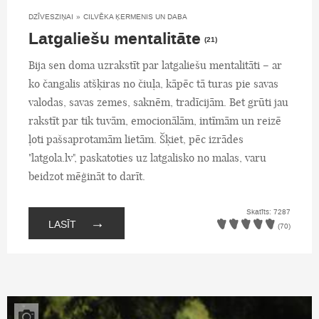
DZĪVESZIŅAI
»
CILVĒKA ĶERMENIS UN DABA
Latgaliešu mentalitāte
(21)
Bija sen doma uzrakstīt par latgaliešu mentalitāti – ar
ko čangalis atšķiras no čiuļa, kāpēc tā turas pie savas
valodas, savas zemes, saknēm, tradīcijām. Bet grūti jau
rakstīt par tik tuvām, emocionālām, intīmām un reizē
ļoti pašsaprotamām lietām. Šķiet, pēc izrādes
"latgola.lv", paskatoties uz latgalisko no malas, varu
beidzot mēģināt to darīt.
Skatīts: 7287
→
LASĪT
(70)