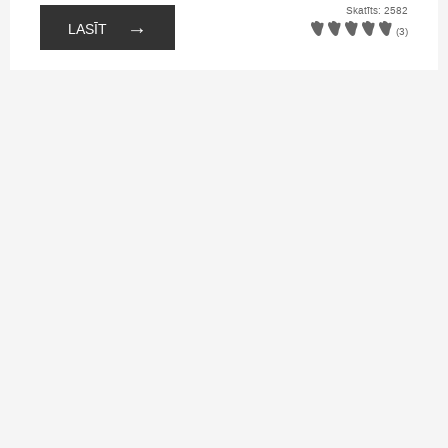
Skatīts: 2582
→
LASĪT
(3)