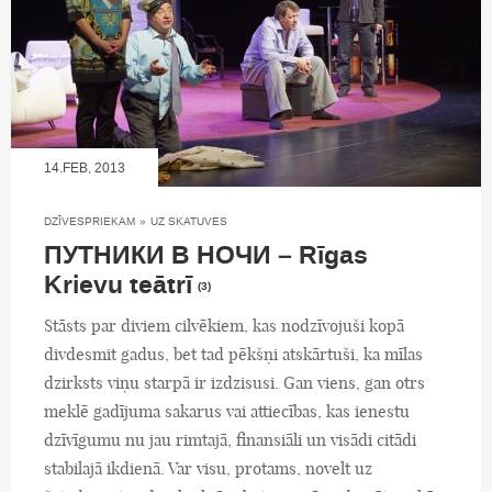
14.FEB, 2013
DZĪVESPRIEKAM
»
UZ SKATUVES
ПУТНИКИ В НОЧИ – Rīgas
Krievu teātrī
(3)
Stāsts par diviem cilvēkiem, kas nodzīvojuši kopā
divdesmit gadus, bet tad pēkšņi atskārtuši, ka mīlas
dzirksts viņu starpā ir izdzisusi. Gan viens, gan otrs
meklē gadījuma sakarus vai attiecības, kas ienestu
dzīvīgumu nu jau rimtajā, finansiāli un visādi citādi
stabilajā ikdienā. Var visu, protams, novelt uz