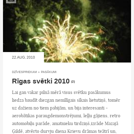
22.AUG, 2010
DZĪVESPRIEKAM
»
PASĀKUMI
Rīgas svētki 2010
(2)
Lai gan vakar pilnā mērā visus svētku pasākumus
liedza baudīt diezgan nemīlīgais sīkais lietutiņš, tomēr
uz dažiem no tiem pabijām, un bija interesanti -
aerobātikas paraugdemonstrējumi, leļļu gājiens, retro
automobiļu parāde, amatnieku tirdziņš,izrāde Mazajā
Ģildē, atvērto durvju diena Krievu drāmas teātrī un,