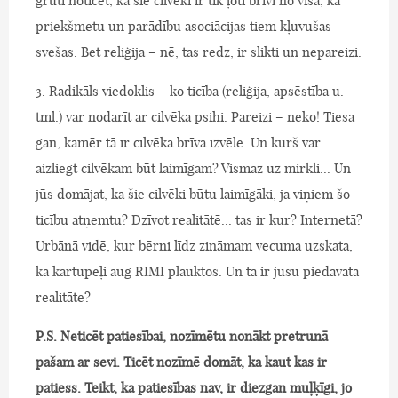
grūti noticēt, ka šie cilvēki ir tik ļoti brīvi no visa, ka
priekšmetu un parādību asociācijas tiem kļuvušas
svešas. Bet reliģija – nē, tas redz, ir slikti un nepareizi.
3. Radikāls viedoklis – ko ticība (reliģija, apsēstība u.
tml.) var nodarīt ar cilvēka psihi. Pareizi – neko! Tiesa
gan, kamēr tā ir cilvēka brīva izvēle. Un kurš var
aizliegt cilvēkam būt laimīgam? Vismaz uz mirkli... Un
jūs domājat, ka šie cilvēki būtu laimīgāki, ja viņiem šo
ticību atņemtu? Dzīvot realitātē... tas ir kur? Internetā?
Urbānā vidē, kur bērni līdz zināmam vecuma uzskata,
ka kartupeļi aug RIMI plauktos. Un tā ir jūsu piedāvātā
realitāte?
P.S.
Neticēt patiesībai, nozīmētu nonākt pretrunā
pašam ar sevi. Ticēt nozīmē domāt, ka kaut kas ir
patiess. Teikt, ka patiesības nav, ir diezgan muļķīgi, jo