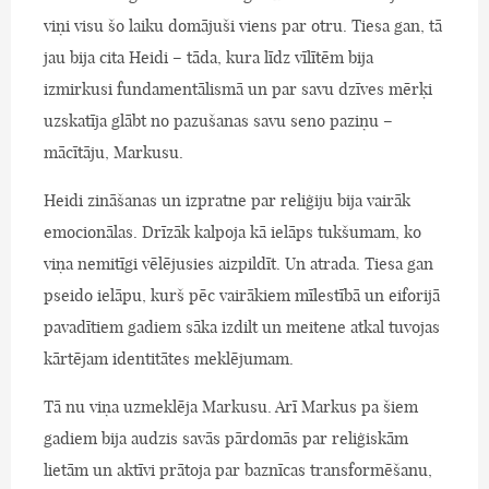
viņi visu šo laiku domājuši viens par otru. Tiesa gan, tā
jau bija cita Heidi – tāda, kura līdz vīlītēm bija
izmirkusi fundamentālismā un par savu dzīves mērķi
uzskatīja glābt no pazušanas savu seno paziņu –
mācītāju, Markusu.
Heidi zināšanas un izpratne par reliģiju bija vairāk
emocionālas. Drīzāk kalpoja kā ielāps tukšumam, ko
viņa nemitīgi vēlējusies aizpildīt. Un atrada. Tiesa gan
pseido ielāpu, kurš pēc vairākiem mīlestībā un eiforijā
pavadītiem gadiem sāka izdilt un meitene atkal tuvojas
kārtējam identitātes meklējumam.
Tā nu viņa uzmeklēja Markusu. Arī Markus pa šiem
gadiem bija audzis savās pārdomās par reliģiskām
lietām un aktīvi prātoja par baznīcas transformēšanu,