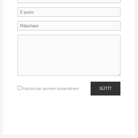
SŪTĪT
Paziņot par jauniem komentāriem