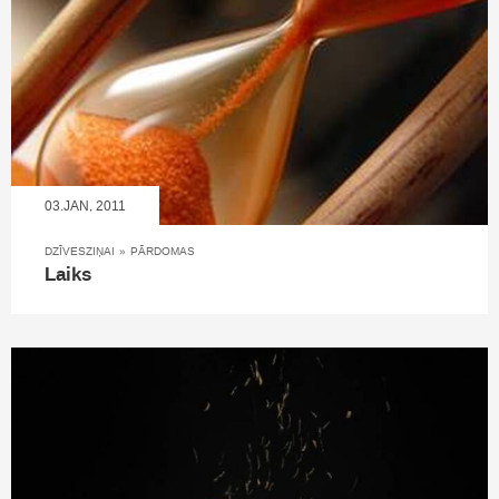
03.JAN, 2011
DZĪVESZIŅAI
»
PĀRDOMAS
Laiks