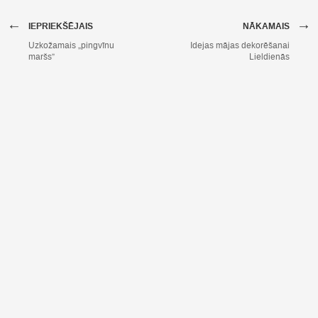
←
→
IEPRIEKŠĒJAIS
NĀKAMAIS
Uzkožamais „pingvīnu
Idejas mājas dekorēšanai
maršs”
Lieldienās