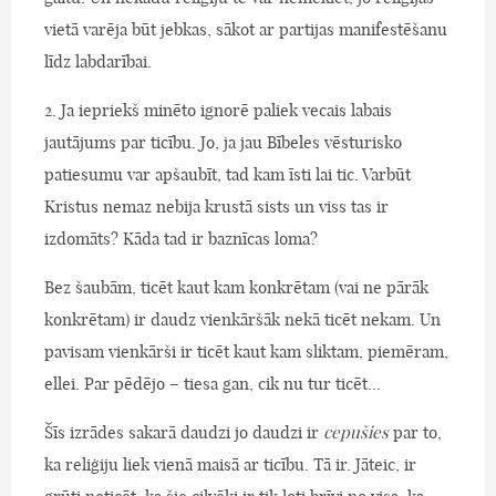
vietā varēja būt jebkas, sākot ar partijas manifestēšanu
līdz labdarībai.
2. Ja iepriekš minēto ignorē paliek vecais labais
jautājums par ticību. Jo, ja jau Bībeles vēsturisko
patiesumu var apšaubīt, tad kam īsti lai tic. Varbūt
Kristus nemaz nebija krustā sists un viss tas ir
izdomāts? Kāda tad ir baznīcas loma?
Bez šaubām, ticēt kaut kam konkrētam (vai ne pārāk
konkrētam) ir daudz vienkāršāk nekā ticēt nekam. Un
pavisam vienkārši ir ticēt kaut kam sliktam, piemēram,
ellei. Par pēdējo – tiesa gan, cik nu tur ticēt...
Šīs izrādes sakarā daudzi jo daudzi ir
cepušies
par to,
ka reliģiju liek vienā maisā ar ticību. Tā ir. Jāteic, ir