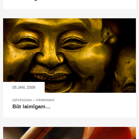
05.JAN, 2009
DZĪVESZIŅAI
»
PĀRDOMAS
Būt laimīgam…