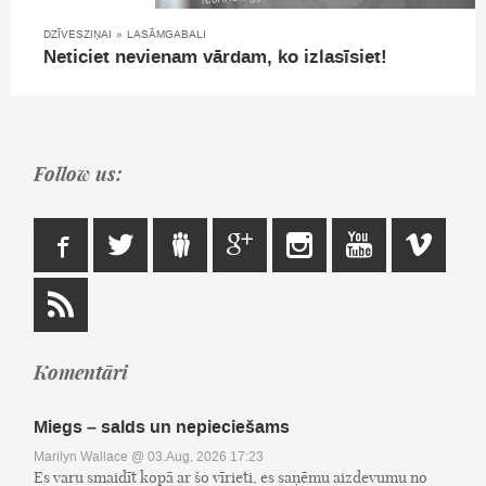
DZĪVESZIŅAI
»
LASĀMGABALI
Neticiet nevienam vārdam, ko izlasīsiet!
Follow us:
Komentāri
Miegs – salds un nepieciešams
Marilyn Wallace
@ 03.Aug, 2026 17:23
Es varu smaidīt kopā ar šo vīrieti, es saņēmu aizdevumu no