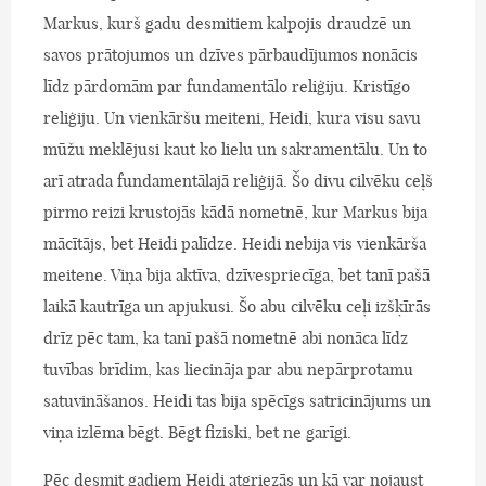
Markus, kurš gadu desmitiem kalpojis draudzē un
savos prātojumos un dzīves pārbaudījumos nonācis
līdz pārdomām par fundamentālo reliģiju. Kristīgo
reliģiju. Un vienkāršu meiteni, Heidi, kura visu savu
mūžu meklējusi kaut ko lielu un sakramentālu. Un to
arī atrada fundamentālajā reliģijā. Šo divu cilvēku ceļš
pirmo reizi krustojās kādā nometnē, kur Markus bija
mācītājs, bet Heidi palīdze. Heidi nebija vis vienkārša
meitene. Viņa bija aktīva, dzīvespriecīga, bet tanī pašā
laikā kautrīga un apjukusi. Šo abu cilvēku ceļi izšķīrās
drīz pēc tam, ka tanī pašā nometnē abi nonāca līdz
tuvības brīdim, kas liecināja par abu nepārprotamu
satuvināšanos. Heidi tas bija spēcīgs satricinājums un
viņa izlēma bēgt. Bēgt fiziski, bet ne garīgi.
Pēc desmit gadiem Heidi atgriezās un kā var nojaust