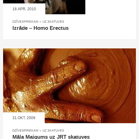
18.APR, 2010
DZĪVESPRIEKAM
»
UZ SKATUVES
Izrāde – Homo Erectus
31.OKT, 2009
DZĪVESPRIEKAM
»
UZ SKATUVES
Māla Maigums uz JRT skatuves