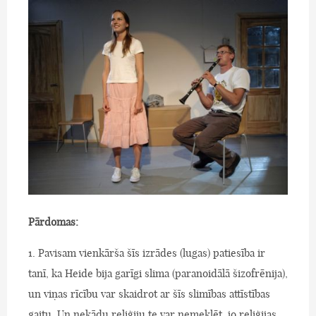
Pārdomas:
1. Pavisam vienkārša šīs izrādes (lugas) patiesība ir
tanī, ka Heide bija garīgi slima (paranoidālā šizofrēnija),
un viņas rīcību var skaidrot ar šīs slimības attīstības
gaitu. Un nekādu reliģiju te var nemeklēt, jo reliģijas