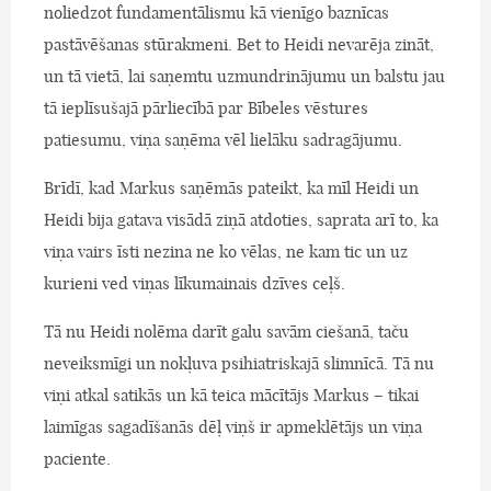
noliedzot fundamentālismu kā vienīgo baznīcas
pastāvēšanas stūrakmeni. Bet to Heidi nevarēja zināt,
un tā vietā, lai saņemtu uzmundrinājumu un balstu jau
tā ieplīsušajā pārliecībā par Bībeles vēstures
patiesumu, viņa saņēma vēl lielāku sadragājumu.
Brīdī, kad Markus saņēmās pateikt, ka mīl Heidi un
Heidi bija gatava visādā ziņā atdoties, saprata arī to, ka
viņa vairs īsti nezina ne ko vēlas, ne kam tic un uz
kurieni ved viņas līkumainais dzīves ceļš.
Tā nu Heidi nolēma darīt galu savām ciešanā, taču
neveiksmīgi un nokļuva psihiatriskajā slimnīcā. Tā nu
viņi atkal satikās un kā teica mācītājs Markus – tikai
laimīgas sagadīšanās dēļ viņš ir apmeklētājs un viņa
paciente.