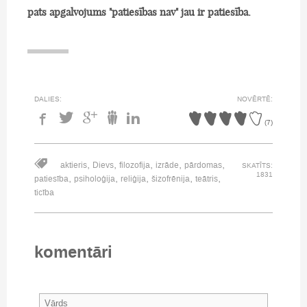
pats apgalvojums "patiesības nav" jau ir patiesība.
DALIES:
NOVĒRTĒ:
(
7
)
,
,
,
,
,
aktieris
Dievs
filozofija
izrāde
pārdomas
SKATĪTS:
1831
,
,
,
,
,
patiesība
psiholoģija
reliģija
šizofrēnija
teātris
ticība
komentāri