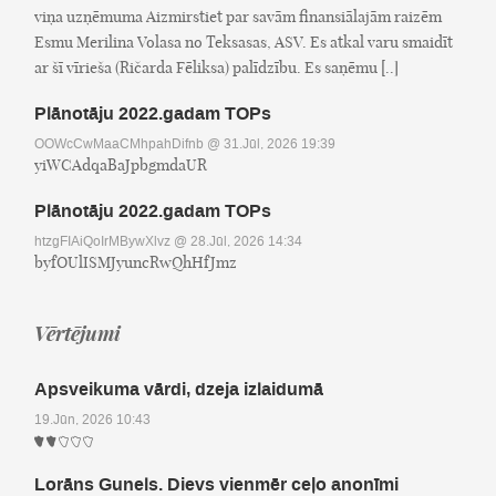
viņa uzņēmuma Aizmirstiet par savām finansiālajām raizēm
Esmu Merilina Volasa no Teksasas, ASV. Es atkal varu smaidīt
ar šī vīrieša (Ričarda Fēliksa) palīdzību. Es saņēmu [..]
Plānotāju 2022.gadam TOPs
OOWcCwMaaCMhpahDifnb
@ 31.Jūl, 2026 19:39
yiWCAdqaBaJpbgmdaUR
Plānotāju 2022.gadam TOPs
htzgFIAiQoIrMBywXlvz
@ 28.Jūl, 2026 14:34
byfOUlISMJyuncRwQhHfJmz
Vērtējumi
Apsveikuma vārdi, dzeja izlaidumā
19.Jūn, 2026 10:43
Lorāns Gunels. Dievs vienmēr ceļo anonīmi