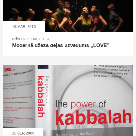
15.MAR, 2010
DZĪVESPRIEKAM
»
DEJA
Modernā džeza dejas uzvedums „LOVE”
26.SEP, 2009