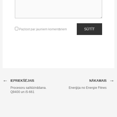
SŪTĪT
Paziņot par jauniem komentāriem
←
→
IEPRIEKŠĒJAIS
NĀKAMAIS
Procesoru salīdzināšana.
Enerģija no Energie Fitnes
Q9400 un i5-661