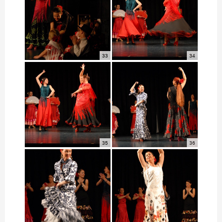
33
34
35
36