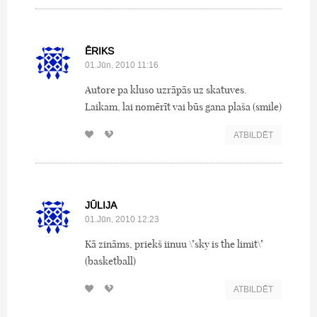
ĒRIKS
01.Jūn, 2010 11:16
Autore pa kluso uzrāpās uz skatuves.
Laikam, lai nomērīt vai būs gana plaša (smile)
ATBILDĒT
JŪLIJA
01.Jūn, 2010 12:23
Kā zināms, priekš iinuu \"sky is the limit\"
(basketball)
ATBILDĒT