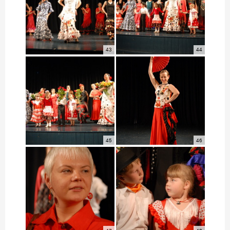
43
44
45
46