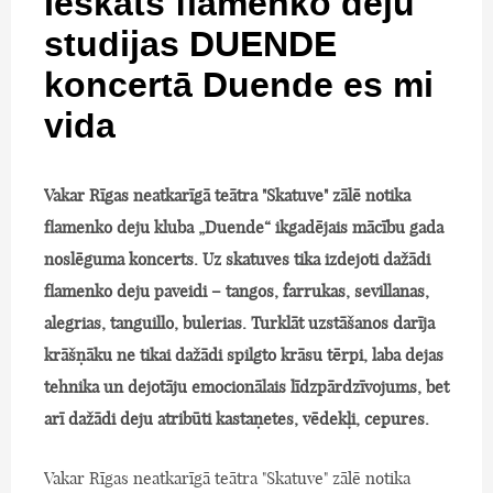
Ieskats flamenko deju
studijas DUENDE
koncertā Duende es mi
vida
Vakar Rīgas neatkarīgā teātra "Skatuve" zālē notika
flamenko deju kluba „Duende“ ikgadējais mācību gada
noslēguma koncerts. Uz skatuves tika izdejoti dažādi
flamenko deju paveidi – tangos, farrukas, sevillanas,
alegrias, tanguillo, bulerias. Turklāt uzstāšanos darīja
krāšņāku ne tikai dažādi spilgto krāsu tērpi, laba dejas
tehnika un dejotāju emocionālais līdzpārdzīvojums, bet
arī dažādi deju atribūti kastaņetes, vēdekļi, cepures.
Vakar Rīgas neatkarīgā teātra "Skatuve" zālē notika