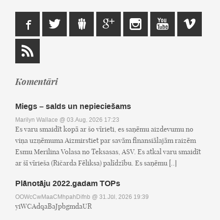
Komentāri
Miegs – salds un nepieciešams
Marilyn Wallace
@ 03.Aug, 2026 17:23
Es varu smaidīt kopā ar šo vīrieti, es saņēmu aizdevumu no
viņa uzņēmuma Aizmirstiet par savām finansiālajām raizēm
Esmu Merilina Volasa no Teksasas, ASV. Es atkal varu smaidīt
ar šī vīrieša (Ričarda Fēliksa) palīdzību. Es saņēmu [..]
Plānotāju 2022.gadam TOPs
OOWcCwMaaCMhpahDifnb
@ 31.Jūl, 2026 19:39
yiWCAdqaBaJpbgmdaUR