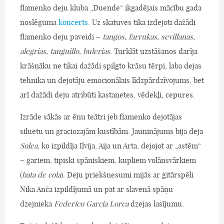
flamenko deju kluba „Duende“ ikgadējais mācību gada
noslēguma
koncerts
. Uz skatuves tika izdejoti dažādi
flamenko deju paveidi –
tangos, farrukas, sevillanas,
alegrias, tanguillo, bulerias
. Turklāt uzstāšanos darīja
krāšņāku ne tikai dažādi spilgto krāsu tērpi, laba dejas
tehnika un dejotāju emocionālais līdzpārdzīvojums, bet
arī dažādi deju atribūti kastaņetes, vēdekļi, cepures.
Izrāde sākās ar ēnu teātri jeb flamenko dejotājas
siluetu un graciozajām kustībām. Jauninājums bija deja
Solea
, ko izpildīja Ilvija, Aija un Arta, dejojot ar „astēm“
– gariem, tipiski spāniskiem, kupliem volānsvārkiem
(
bata de cola
). Deju priekšnesumi mijās ar ģitārspēli
Nika Anča izpildījumā un pat ar slavenā spāņu
dzejnieka
Federico Garcia Lorca
dzejas lasījumu.