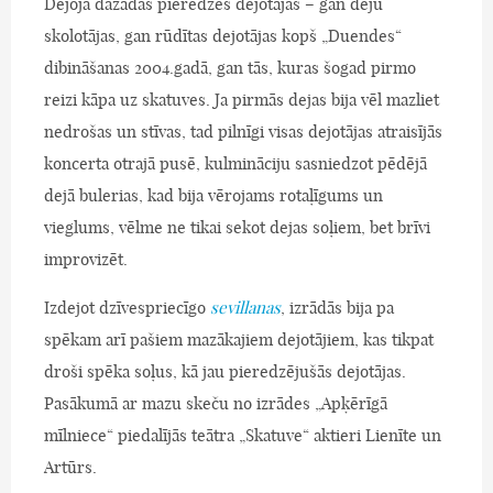
Dejoja dažādas pieredzes dejotājas – gan deju
skolotājas, gan rūdītas dejotājas kopš „Duendes“
dibināšanas 2004.gadā, gan tās, kuras šogad pirmo
reizi kāpa uz skatuves. Ja pirmās dejas bija vēl mazliet
nedrošas un stīvas, tad pilnīgi visas dejotājas atraisījās
koncerta otrajā pusē, kulmināciju sasniedzot pēdējā
dejā bulerias, kad bija vērojams rotaļīgums un
vieglums, vēlme ne tikai sekot dejas soļiem, bet brīvi
improvizēt.
Izdejot dzīvespriecīgo
sevillanas
, izrādās bija pa
spēkam arī pašiem mazākajiem dejotājiem, kas tikpat
droši spēka soļus, kā jau pieredzējušās dejotājas.
Pasākumā ar mazu skeču no izrādes „Apķērīgā
mīlniece“ piedalījās teātra „Skatuve“ aktieri Lienīte un
Artūrs.