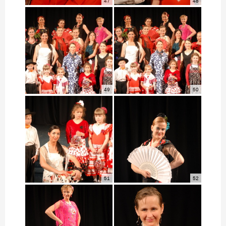
47
48
49
50
51
52