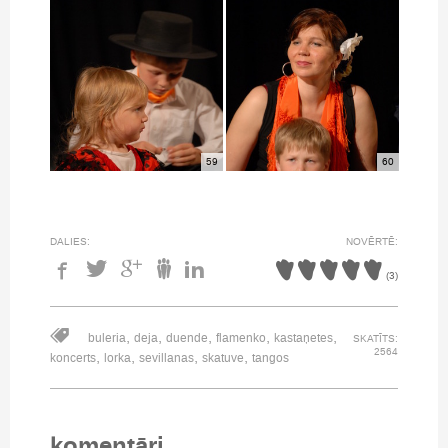
59
60
DALIES:
NOVĒRTĒ:
(
3
)
,
,
,
,
,
buleria
deja
duende
flamenko
kastaņetes
SKATĪTS:
2564
,
,
,
,
koncerts
lorka
sevillanas
skatuve
tangos
komentāri