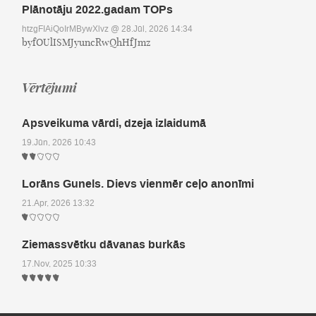
Plānotāju 2022.gadam TOPs
htzgFIAiQoIrMBywXlvz
@ 28.Jūl, 2026 14:34
byfOUlISMJyuncRwQhHfJmz
Vērtējumi
Apsveikuma vārdi, dzeja izlaidumā
19.Jūn, 2026 10:43
Lorāns Gunels. Dievs vienmēr ceļo anonīmi
21.Apr, 2026 13:32
Ziemassvētku dāvanas burkās
17.Nov, 2025 10:33