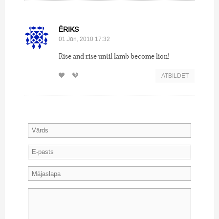
ĒRIKS
01.Jūn, 2010 17:32
Rise and rise until lamb become lion!
ATBILDĒT