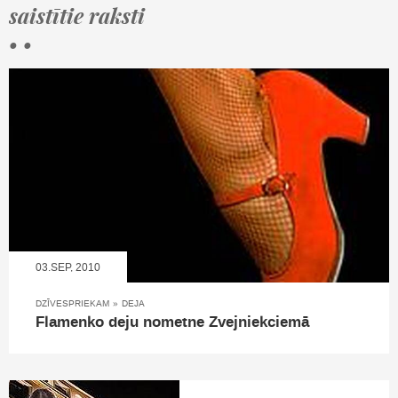
saistītie raksti
• •
03.SEP, 2010
DZĪVESPRIEKAM
»
DEJA
Flamenko deju nometne Zvejniekciemā