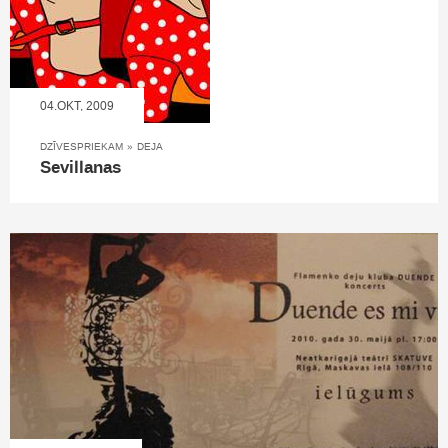
04.OKT, 2009
DZĪVESPRIEKAM
»
DEJA
Sevillanas