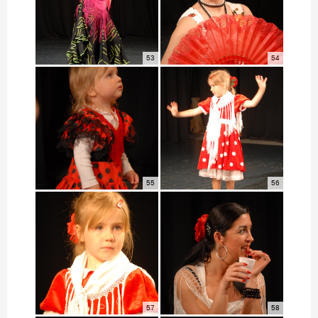
53
54
55
56
57
58