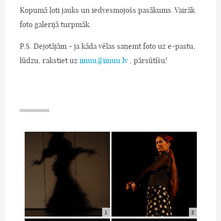
Kopumā ļoti jauks un iedvesmojošs pasākums. Vairāk
foto galerijā turpmāk.
P.S. Dejotājām - ja kāda vēlas saņemt foto uz e-pastu,
lūdzu, rakstiet uz
iinuu@iinuu.lv
, pārsūtīšu!
1
2