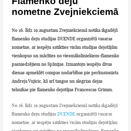
Flamenko deju
nometne Zvejniekciemā
No 26. līdz 29.augustam Zvejniekciemā notika ikgadējā
flamenko deju studijas DUENDE organizētā vasaras
nometne, ar iespēju satikties visām studijas dejotājām
vienkopus un mācīties no viesmāksliniekiem-flamenko
pasniedzējiem no Spānijas. Izmantoju iespēju divas
dienas apmeklēt compas nodarbības pie perkusionista
Andreja Vujicic, kā arī tangos un alegrias dejas
tehnikas pie flamenko dejotājas Francescas Grimm.
No 26. līdz 29.augustam Zvejniekciemā notika ikgadējā
flamenko deju studijas
DUENDE
organizētā vasaras
nometne, ar iespēju satikties visām studijas dejotājām
vienkopus un mācīties no viesmāksliniekiem-flamenko