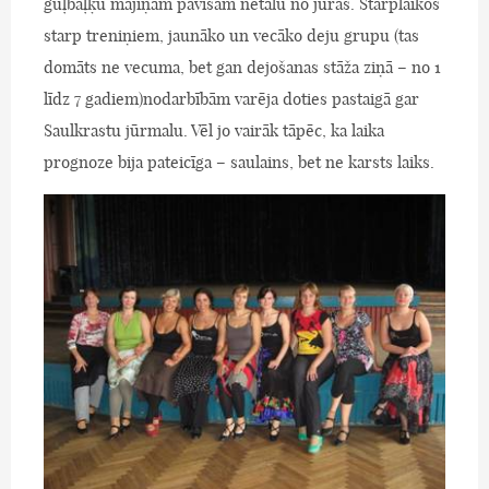
guļbaļķu mājiņām pavisam netālu no jūras. Starplaikos
starp treniņiem, jaunāko un vecāko deju grupu (tas
domāts ne vecuma, bet gan dejošanas stāža ziņā – no 1
līdz 7 gadiem)nodarbībām varēja doties pastaigā gar
Saulkrastu jūrmalu. Vēl jo vairāk tāpēc, ka laika
prognoze bija pateicīga – saulains, bet ne karsts laiks.