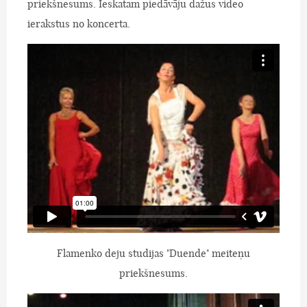
priekšnesums. Ieskatam piedāvāju dažus video
ierakstus no koncerta.
Flamenko deju studijas "Duende" meiteņu
priekšnesums.