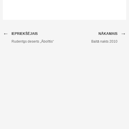
←
→
IEPRIEKŠĒJAIS
NĀKAMAIS
Rudenīgs deserts „Ābolītis”
Baltā nakts 2010