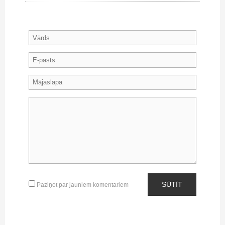
SŪTĪT
Paziņot par jauniem komentāriem