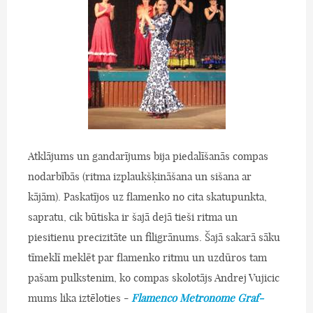
Atklājums un gandarījums bija piedalīšanās compas
nodarbībās (ritma izplaukšķināšana un sišana ar
kājām). Paskatījos uz flamenko no cita skatupunkta,
sapratu, cik būtiska ir šajā dejā tieši ritma un
piesitienu precizitāte un filigrānums. Šajā sakarā sāku
tīmeklī meklēt par flamenko ritmu un uzdūros tam
pašam pulkstenim, ko compas skolotājs Andrej Vujicic
mums lika iztēloties -
Flamenco Metronome Graf-