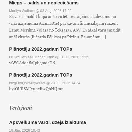
Miegs – salds un nepieciešams
Marilyn Wallace
@ 03.Aug, 2026 17:23
Es varu smaidīt kopā ar šo vīrieti, es saņēmu aizdevumu no
viņa uzņēmuma Aizmirstiet par savām finansiālajām raizēm
Esmu Merilina Volasa no Teksasas, ASV. Es atkal varu smaidīt
ar šī vīrieša (Ričarda Fēliksa) palīdzību. Es saņēmu [..]
Plānotāju 2022.gadam TOPs
OOWcCwMaaCMhpahDifnb
@ 31.Jūl, 2026 19:39
yiWCAdqaBaJpbgmdaUR
Plānotāju 2022.gadam TOPs
htzgFIAiQoIrMBywXlvz
@ 28.Jūl, 2026 14:34
byfOUlISMJyuncRwQhHfJmz
Vērtējumi
Apsveikuma vārdi, dzeja izlaidumā
19.Jūn, 2026 10:43