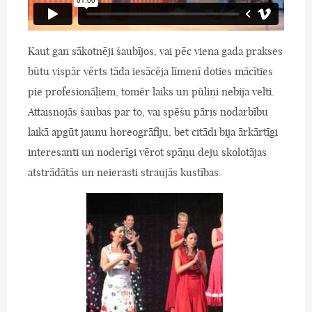
Kaut gan sākotnēji šaubījos, vai pēc viena gada prakses
būtu vispār vērts tāda iesācēja līmenī doties mācīties
pie profesionāļiem, tomēr laiks un pūliņi nebija velti.
Attaisnojās šaubas par to, vai spēšu pāris nodarbību
laikā apgūt jaunu horeogrāfiju, bet citādi bija ārkārtīgi
interesanti un noderīgi vērot spāņu deju skolotājas
atstrādātās un neierasti straujās kustības.