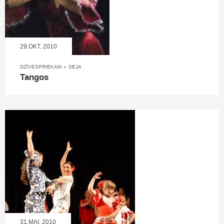
29.OKT, 2010
DZĪVESPRIEKAM
»
DEJA
Tangos
31.MAI, 2010