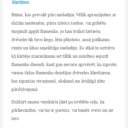
Martinez
.
Ritms, kas prevalē pāri melodijai. Vēlāk aprunājoties ar
dažām meitenēm, pāris izteica šaubas, vai gribētu
turpināt apgūt flamenko, jo tam trūkst latviešu
dvēselei tik tuvo liego, lēni plūstošo, ausij patīkamo,
rimto un klusi smeldzīgo melodiju. Es atkal to uztvēru
kā kārtējo izaicinājumu iet tālāk un mācīties iepazīt
flamenko duendi, kaut gan nevaru apzvērēt, ka izprotu
vienas tādas flamenko dejotājas dvēseles kliedzienu,
kas izpaužas straujumā, skaļumā un ārišķīgā jūtu
pārdzīvojumā.
Dažkārt mums vienkārši jāiet pa izvēlēto ceļu, lai
pārliecinātos, vai tas ir pareizs, vai tomēr svešs un ne
tavs.