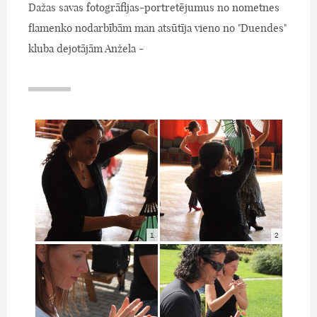
Dažas savas fotogrāfijas-portretējumus no nometnes
flamenko nodarbībām man atsūtīja vieno no "Duendes"
kluba dejotājām Anžela -
1
2