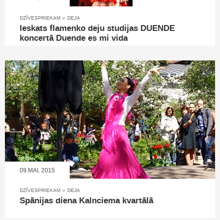
DZĪVESPRIEKAM
»
DEJA
Ieskats flamenko deju studijas DUENDE
koncertā Duende es mi vida
09.MAI, 2015
DZĪVESPRIEKAM
»
DEJA
Spānijas diena Kalnciema kvartālā