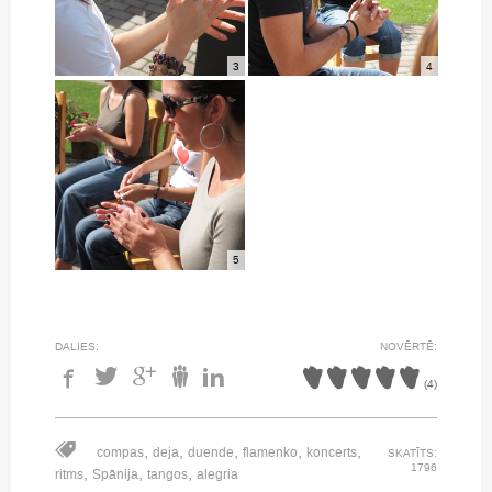
3
4
5
DALIES:
NOVĒRTĒ:
(
4
)
,
,
,
,
,
compas
deja
duende
flamenko
koncerts
SKATĪTS:
1796
,
,
,
ritms
Spānija
tangos
alegria