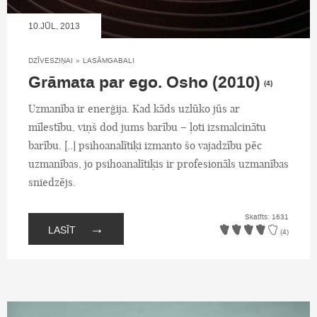
10.JŪL, 2013
DZĪVESZIŅAI
»
LASĀMGABALI
Grāmata par ego. Osho (2010)
(4)
Uzmanība ir enerģija. Kad kāds uzlūko jūs ar
mīlestību, viņš dod jums barību – ļoti izsmalcinātu
barību. [..] psihoanalītiķi izmanto šo vajadzību pēc
uzmanības, jo psihoanalītiķis ir profesionāls uzmanības
sniedzējs.
Skatīts: 1631
→
LASĪT
(4)