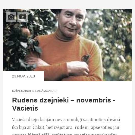
23.NOV, 2013
DZĪVESZIŅAI
»
LASĀMGABALI
Rudens dzejnieki – novembris -
Vācietis
Vācieša dzeju lasījām nevis omulīgi saritinoties dīvānā
(kā bija ar Čaku), bet izejot ārā, rudenī, apsēžoties jau