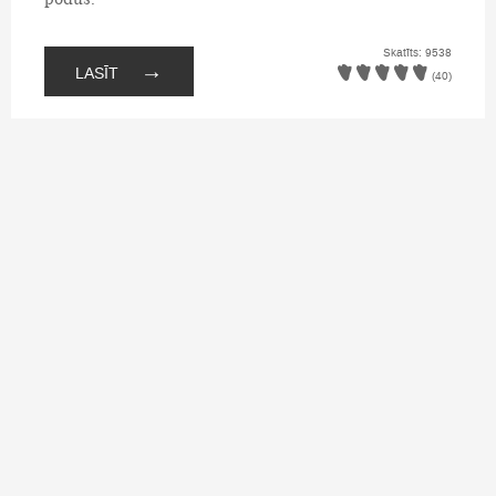
Skatīts: 9538
→
LASĪT
(40)