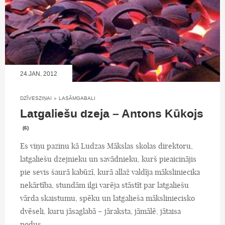
24.JAN, 2012
DZĪVESZIŅAI
»
LASĀMGABALI
Latgaliešu dzeja – Antons Kūkojs
(6)
Es viņu pazinu kā Ludzas Mākslas skolas direktoru,
latgaliešu dzejnieku un savādnieku, kurš pieaicinājis
pie sevis šaurā kabūzī, kurā allaž valdīja māksliniecika
nekārtība, stundām ilgi varēja stāstīt par latgaliešu
vārda skaistumu, spēku un latgalieša māksliniecisko
dvēseli, kuru jāsaglabā – jāraksta, jāmālē, jātaisa
podus.