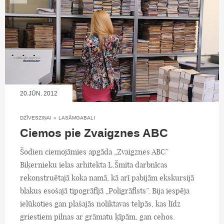
20.JŪN, 2012
DZĪVESZIŅAI
»
LASĀMGABALI
Ciemos pie Zvaigznes ABC
Šodien ciemojāmies apgāda „Zvaigznes ABC”
Biķernieku ielas arhitekta L.Šmita darbnīcas
rekonstruētajā koka namā, kā arī pabijām ekskursijā
blakus esošajā tipogrāfijā „Poligrāfists”. Bija iespēja
ielūkoties gan plašajās noliktavas telpās, kas līdz
griestiem pilnas ar grāmatu ķīpām, gan cehos.