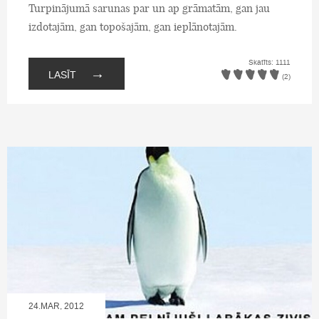
Turpinājumā sarunas par un ap grāmatām, gan jau
izdotajām, gan topošajām, gan ieplānotajām.
Skatīts: 1111
→
LASĪT
(2)
24.MAR, 2012