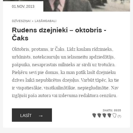
01.NOV, 2013
DZĪVESZIŅAI
»
LASĀMGABALI
Rudens dzejnieki – oktobris -
Čaks
Oktobris, protams, ir Čaks. Līdz kaulam rīdzinieks,
urbānists, notekcauruļu un ielasmeitu apdziedātājs,
pašpuika, nesaprastais mīlnieks ar sirdi uz trotuāra.
Pieķēru sevi pie domas, ka man patīk lasīt dzejnieku
dzīves laikā nepublicētos dzejoļus. Varbūt tāpēc, ka tie
ir vispatiesākie, visatkailinātākie, nepiegludinātie. Nav
izgājuši paša autora vai izdevuma redaktora cenzūru.
Skatīts: 8935
→
LASĪT
(7)