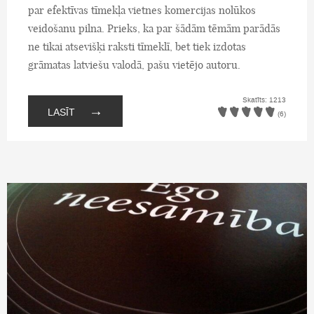
par efektīvas tīmekļa vietnes komercijas nolūkos
veidošanu pilna. Prieks, ka par šādām tēmām parādās
ne tikai atsevišķi raksti tīmeklī, bet tiek izdotas
grāmatas latviešu valodā, pašu vietējo autoru.
Skatīts: 1213
→
LASĪT
(6)