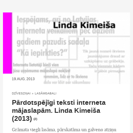
19.AUG, 2013
DZĪVESZIŅAI
»
LASĀMGABALI
Pārdotspējīgi teksti interneta
mājaslapām. Linda Kimeiša
(2013)
(2)
Grāmata viegli lasāma, pārskatāma un galveno atziņu