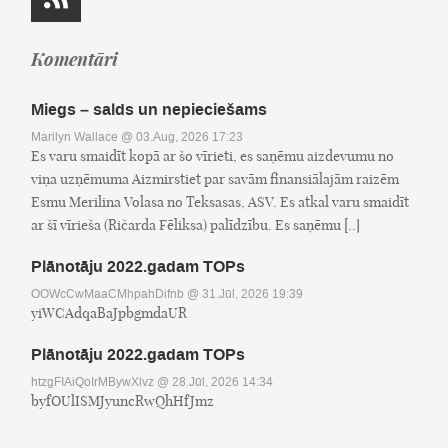
Komentāri
Miegs – salds un nepieciešams
Marilyn Wallace
@ 03.Aug, 2026 17:23
Es varu smaidīt kopā ar šo vīrieti, es saņēmu aizdevumu no
viņa uzņēmuma Aizmirstiet par savām finansiālajām raizēm
Esmu Merilina Volasa no Teksasas, ASV. Es atkal varu smaidīt
ar šī vīrieša (Ričarda Fēliksa) palīdzību. Es saņēmu [..]
Plānotāju 2022.gadam TOPs
OOWcCwMaaCMhpahDifnb
@ 31.Jūl, 2026 19:39
yiWCAdqaBaJpbgmdaUR
Plānotāju 2022.gadam TOPs
htzgFIAiQoIrMBywXlvz
@ 28.Jūl, 2026 14:34
byfOUlISMJyuncRwQhHfJmz