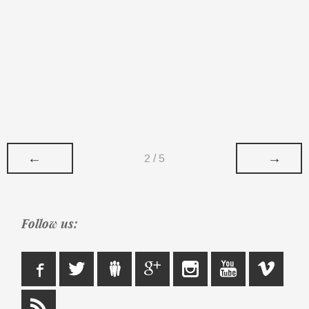
←
→
2 / 5
Follow us: