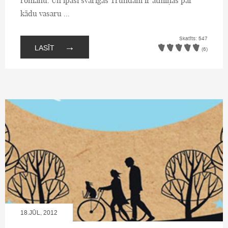
romānu. Un īpaši svarīgas Trundam ir atmiņas par
kādu vasaru ...
Skatīts: 547
→
LASĪT
(6)
18.JŪL, 2012