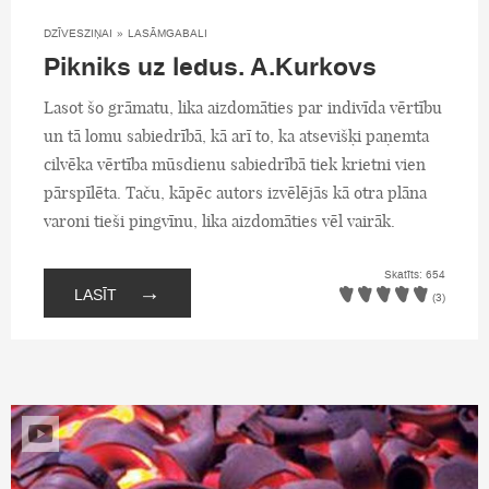
DZĪVESZIŅAI
»
LASĀMGABALI
Pikniks uz ledus. A.Kurkovs
Lasot šo grāmatu, lika aizdomāties par indivīda vērtību
un tā lomu sabiedrībā, kā arī to, ka atsevišķi paņemta
cilvēka vērtība mūsdienu sabiedrībā tiek krietni vien
pārspīlēta. Taču, kāpēc autors izvēlējās kā otra plāna
varoni tieši pingvīnu, lika aizdomāties vēl vairāk.
Skatīts: 654
→
LASĪT
(3)