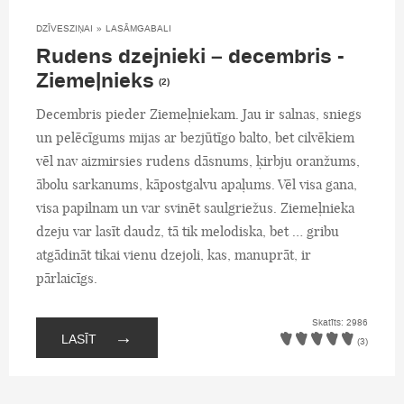
DZĪVESZIŅAI
»
LASĀMGABALI
Rudens dzejnieki – decembris -
Ziemeļnieks
(2)
Decembris pieder Ziemeļniekam. Jau ir salnas, sniegs
un pelēcīgums mijas ar bezjūtīgo balto, bet cilvēkiem
vēl nav aizmirsies rudens dāsnums, ķirbju oranžums,
ābolu sarkanums, kāpostgalvu apaļums. Vēl visa gana,
visa papilnam un var svinēt saulgriežus. Ziemeļnieka
dzeju var lasīt daudz, tā tik melodiska, bet … gribu
atgādināt tikai vienu dzejoli, kas, manuprāt, ir
pārlaicīgs.
Skatīts: 2986
→
LASĪT
(3)