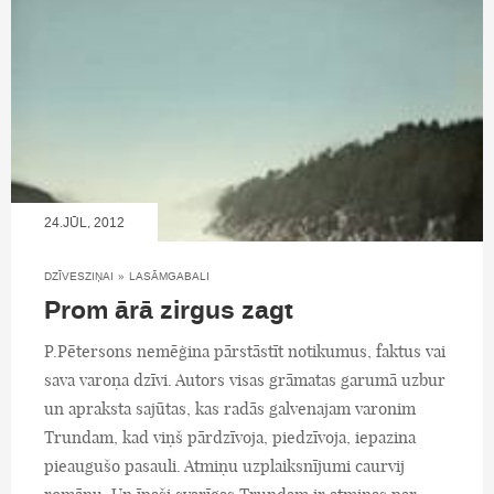
24.JŪL, 2012
DZĪVESZIŅAI
»
LASĀMGABALI
Prom ārā zirgus zagt
P.Pētersons nemēģina pārstāstīt notikumus, faktus vai
sava varoņa dzīvi. Autors visas grāmatas garumā uzbur
un apraksta sajūtas, kas radās galvenajam varonim
Trundam, kad viņš pārdzīvoja, piedzīvoja, iepazina
pieaugušo pasauli. Atmiņu uzplaiksnījumi caurvij