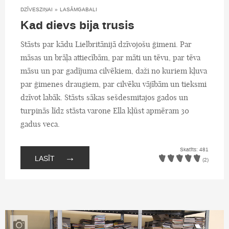
DZĪVESZIŅAI
»
LASĀMGABALI
Kad dievs bija trusis
Stāsts par kādu Lielbritānijā dzīvojošu ģimeni. Par
māsas un brāļa attiecībām, par māti un tēvu, par tēva
māsu un par gadījuma cilvēkiem, daži no kuriem kļuva
par ģimenes draugiem, par cilvēku vājībām un tieksmi
dzīvot labāk. Stāsts sākas sešdesmitajos gados un
turpinās līdz stāsta varone Ella kļūst apmēram 30
gadus veca.
Skatīts: 481
→
LASĪT
(2)