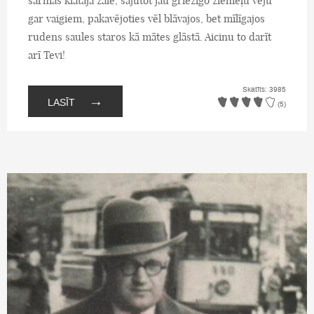
sarmas klātajā zālē, sajūtot jau griezīgo ziemeļu vēju
gar vaigiem, pakavējoties vēl blāvajos, bet mīlīgajos
rudens saules staros kā mātes glāstā. Aicinu to darīt
arī Tevi!
Skatīts: 3985
→
LASĪT
(5)