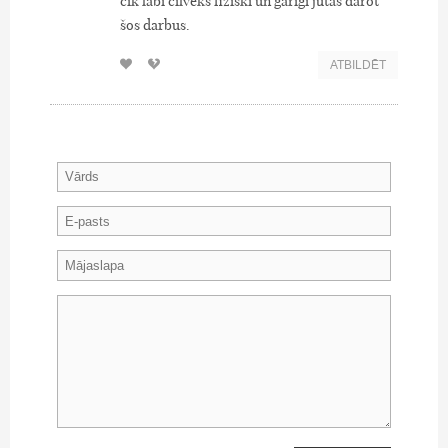
cik labi cilvēks fiziski un garīgi jūtas darot
šos darbus.
ATBILDĒT