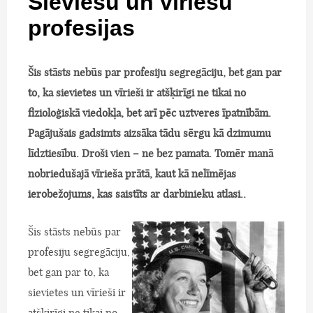
Sieviešu un vīriešu
profesijas
Šis stāsts nebūs par profesiju segregāciju, bet gan par
to, ka sievietes un vīrieši ir atšķirīgi ne tikai no
fizioloģiskā viedokļa, bet arī pēc uztveres īpatnībām.
Pagājušais gadsimts aizsāka tādu sērgu kā dzimumu
līdztiesību. Droši vien – ne bez pamata. Tomēr manā
nobriedušajā vīrieša prātā, kaut kā nelīmējas
ierobežojums, kas saistīts ar darbinieku atlasi..
Šis stāsts nebūs par
profesiju segregāciju,
bet gan par to, ka
sievietes un vīrieši ir
atšķirīgi ne tikai no