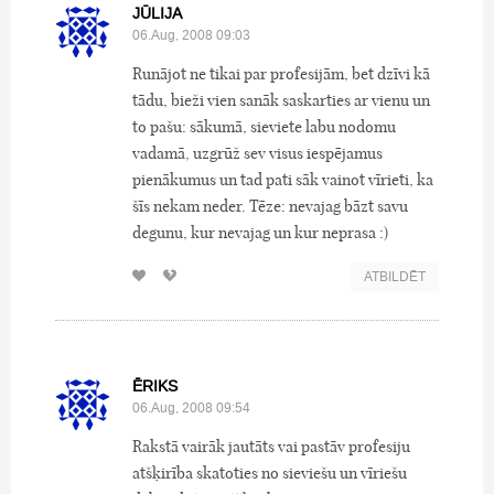
JŪLIJA
06.Aug, 2008 09:03
Runājot ne tikai par profesijām, bet dzīvi kā
tādu, bieži vien sanāk saskarties ar vienu un
to pašu: sākumā, sieviete labu nodomu
vadamā, uzgrūž sev visus iespējamus
pienākumus un tad pati sāk vainot vīrieti, ka
šīs nekam neder. Tēze: nevajag bāzt savu
degunu, kur nevajag un kur neprasa :)
ATBILDĒT
ĒRIKS
06.Aug, 2008 09:54
Rakstā vairāk jautāts vai pastāv profesiju
atšķirība skatoties no sieviešu un vīriešu