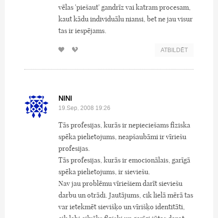
vēlas 'piešaut' gandrīz vai katram procesam,
kaut kādu individuālu niansi, bet ne jau visur
tas ir iespējams.
ATBILDĒT
NINI
19.Sep, 2008 19:26
Tās profesijas, kurās ir nepieciešams fiziska
spēka pielietojums, neapšaubāmi ir vīriešu
profesijas.
Tās profesijas, kurās ir emocionālais, garīgā
spēka pielietojums, ir sieviešu.
Nav jau problēmu vīriešiem darīt sieviešu
darbu un otrādi. Jautājums, cik lielā mērā tas
var ietekmēt sievišķo un vīrišķo identitāti,