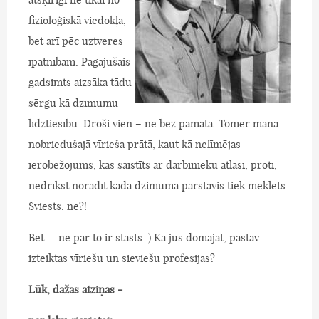
fizioloģiskā viedokļa,
bet arī pēc uztveres
īpatnībām. Pagājušais
gadsimts aizsāka tādu
sērgu kā dzimumu
līdztiesību. Droši vien – ne bez pamata. Tomēr manā
nobriedušajā vīrieša prātā, kaut kā nelīmējas
ierobežojums, kas saistīts ar darbinieku atlasi, proti,
nedrīkst norādīt kāda dzimuma pārstāvis tiek meklēts.
Sviests, ne?!
Bet ... ne par to ir stāsts :) Kā jūs domājat, pastāv
izteiktas vīriešu un sieviešu profesijas?
Lūk, dažas atziņas -