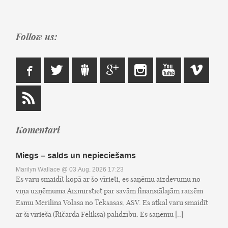
Follow us:
Komentāri
Miegs – salds un nepieciešams
Marilyn Wallace
@ 03.Aug, 2026 17:23
Es varu smaidīt kopā ar šo vīrieti, es saņēmu aizdevumu no
viņa uzņēmuma Aizmirstiet par savām finansiālajām raizēm
Esmu Merilina Volasa no Teksasas, ASV. Es atkal varu smaidīt
ar šī vīrieša (Ričarda Fēliksa) palīdzību. Es saņēmu [..]