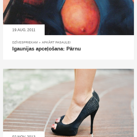
19.AUG, 2011
DZĪVESPRIEKAM
»
APKĀRT PASAULEI
Igaunijas apceļošana: Pärnu