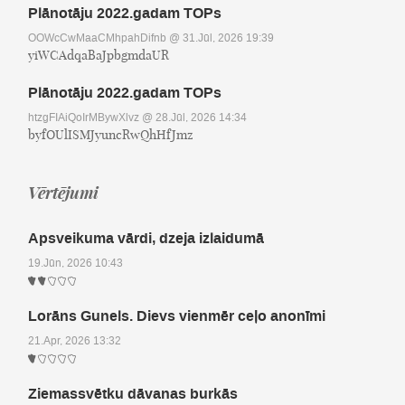
Plānotāju 2022.gadam TOPs
OOWcCwMaaCMhpahDifnb
@ 31.Jūl, 2026 19:39
yiWCAdqaBaJpbgmdaUR
Plānotāju 2022.gadam TOPs
htzgFIAiQoIrMBywXlvz
@ 28.Jūl, 2026 14:34
byfOUlISMJyuncRwQhHfJmz
Vērtējumi
Apsveikuma vārdi, dzeja izlaidumā
19.Jūn, 2026 10:43
Lorāns Gunels. Dievs vienmēr ceļo anonīmi
21.Apr, 2026 13:32
Ziemassvētku dāvanas burkās