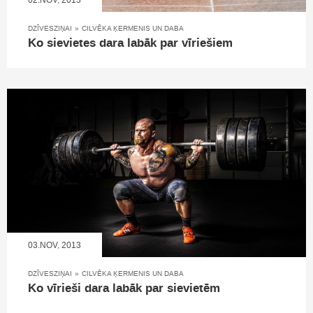
02.NOV, 2013
DZĪVESZIŅAI
»
CILVĒKA ĶERMENIS UN DABA
Ko sievietes dara labāk par vīriešiem
03.NOV, 2013
DZĪVESZIŅAI
»
CILVĒKA ĶERMENIS UN DABA
Ko vīrieši dara labāk par sievietēm