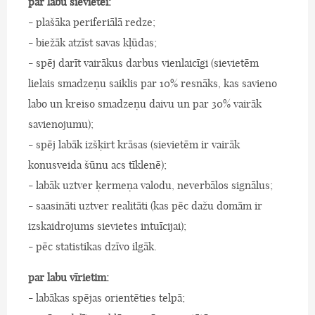
par labu sievietei:
- plašāka periferiālā redze;
- biežāk atzīst savas kļūdas;
- spēj darīt vairākus darbus vienlaicīgi (sievietēm
lielais smadzeņu saiklis par 10% resnāks, kas savieno
labo un kreiso smadzeņu daivu un par 30% vairāk
savienojumu);
- spēj labāk izšķirt krāsas (sievietēm ir vairāk
konusveida šūnu acs tīklenē);
- labāk uztver ķermeņa valodu, neverbālos signālus;
- saasināti uztver realitāti (kas pēc dažu domām ir
izskaidrojums sievietes intuīcijai);
- pēc statistikas dzīvo ilgāk.
par labu vīrietim:
- labākas spējas orientēties telpā;