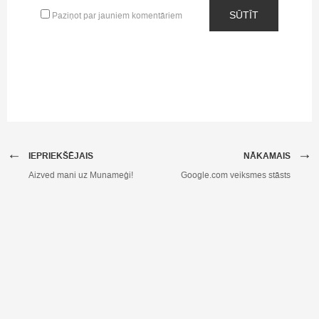
SŪTĪT
Paziņot par jauniem komentāriem
←
→
IEPRIEKŠĒJAIS
NĀKAMAIS
Aizved mani uz Munameģi!
Google.com veiksmes stāsts