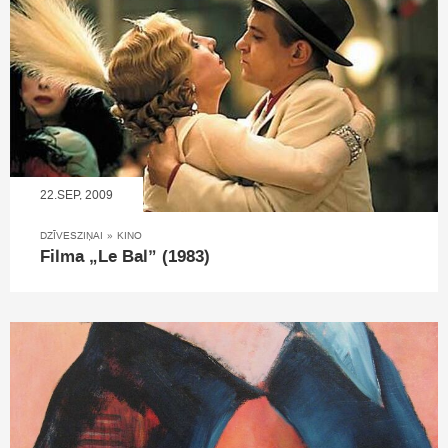
22.SEP, 2009
DZĪVESZIŅAI
»
KINO
Filma „Le Bal” (1983)