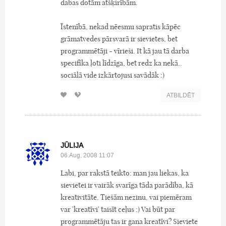
dabas dotām atšķirībām.
Īstenībā, nekad nēesmu sapratis kāpēc
grāmatvedes pārsvarā ir sievietes, bet
programmētāji - vīrieši. It kā jau tā darba
specifika ļoti līdzīga, bet redz ka nekā..
sociālā vide izkārtojusi savādāk :)
ATBILDĒT
JŪLIJA
06.Aug, 2008 11:07
Labi, par rakstā teikto: man jau liekas, ka
sievietei ir vairāk svarīga tāda parādība, kā
kreativitāte. Tiešām nezinu, vai piemēram
var 'kreatīvi' taisīt ceļus :) Vai būt par
programmētāju tas ir gana kreatīvi? Sieviete