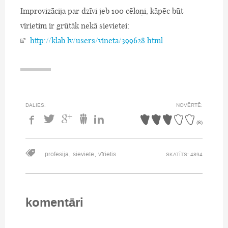
Improvizācija par dzīvi jeb 100 cēloņi, kāpēc būt
vīrietim ir grūtāk nekā sievietei:
http://klab.lv/users/vineta/399628.html
DALIES:
NOVĒRTĒ:
(
8
)
,
,
profesija
sieviete
vīrietis
SKATĪTS: 4894
komentāri