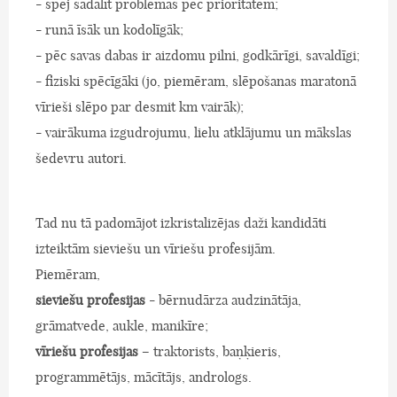
- spēj sadalīt problēmas pēc prioritātēm;
- runā īsāk un kodolīgāk;
- pēc savas dabas ir aizdomu pilni, godkārīgi, savaldīgi;
- fiziski spēcīgāki (jo, piemēram, slēpošanas maratonā
vīrieši slēpo par desmit km vairāk);
- vairākuma izgudrojumu, lielu atklājumu un mākslas
šedevru autori.
Tad nu tā padomājot izkristalizējas daži kandidāti
izteiktām sieviešu un vīriešu profesijām.
Piemēram,
sieviešu profesijas
- bērnudārza audzinātāja,
grāmatvede, aukle, manikīre;
vīriešu profesijas
– traktorists, baņķieris,
programmētājs, mācītājs, andrologs.