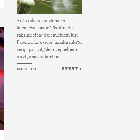
Ar šo rakstu par vienu no
latgaliešu nacionālās atmodas
rakstniecības darbiniekiem Juri
Pabērzu (1891-1961) uzsāku rakstu
sēriju par Latgales dzejniekiem
un viņu sacerējumiem.
Skatīts: 4878
(8)