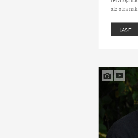
retvītoja kā
aiz otra nak
LASĪT