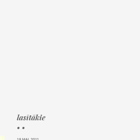
lasītākie
• •
18.MAI, 2011