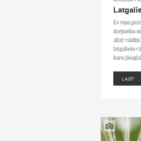
DZĪVESZIŅAI
»
L
Latgali
Es viņu pazi
dzejnieku un
allaž valdīj
latgaliešu v
kuru jāsagla
LASĪT