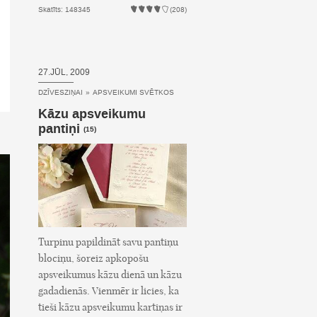
Skatīts: 148345
(208)
27.JŪL, 2009
DZĪVESZIŅAI
»
APSVEIKUMI SVĒTKOS
Kāzu apsveikumu
pantiņi
(15)
Turpinu papildināt savu pantiņu
blociņu, šoreiz apkopošu
apsveikumus kāzu dienā un kāzu
gadadienās. Vienmēr ir licies, ka
tieši kāzu apsveikumu kartiņas ir