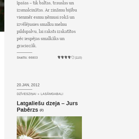
īpašas – tik baltas, trauslas un
izsmalcinātas. Ar zināmu bijību
vienmēr esmu ņēmusi rokā un
izvēlējusies smalku melnu
pildspalvu, lai raksts izskatītos
pēc iespējas smalkāks un
graciozāk.
Skatīts: 66803
(110)
20.JAN, 2012
DZĪVESZIŅAI
»
LASĀMGABALI
Latgaliešu dzeja – Jurs
Pabērzs
(2)