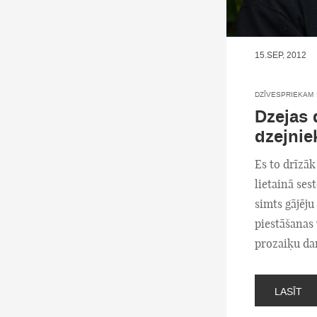
15.SEP, 2012
DZĪVESPRIEKAM
Dzejas 
dzejni
Es to drīzā
lietainā ses
simts gājēju
piestāšanas 
prozaiķu da
LASĪT