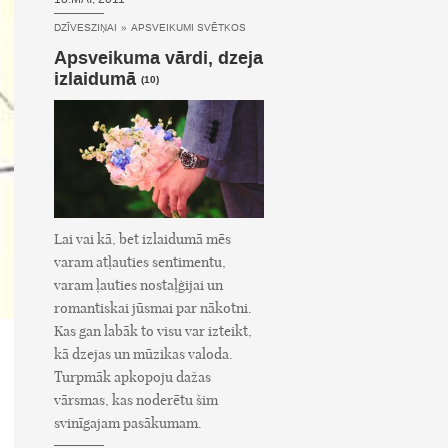
DZĪVESZIŅAI
»
APSVEIKUMI SVĒTKOS
Apsveikuma vārdi, dzeja
izlaidumā
(10)
Lai vai kā, bet izlaidumā mēs
varam atļauties sentimentu,
varam ļauties nostaļģijai un
romantiskai jūsmai par nākotni.
Kas gan labāk to visu var izteikt,
kā dzejas un mūzikas valoda.
Turpmāk apkopoju dažas
vārsmas, kas noderētu šim
svinīgajam pasākumam.