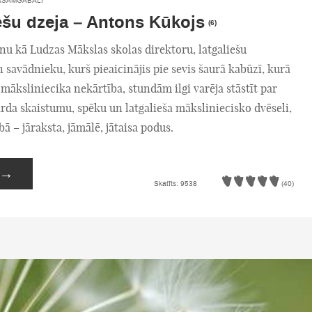
ASĀMGABALI
ešu dzeja – Antons Kūkojs
(6)
nu kā Ludzas Mākslas skolas direktoru, latgaliešu
 savādnieku, kurš pieaicinājis pie sevis šaurā kabūzī, kurā
a māksliniecika nekārtība, stundām ilgi varēja stāstīt par
ārda skaistumu, spēku un latgalieša māksliniecisko dvēseli,
bā – jāraksta, jāmālē, jātaisa podus.
→
Skatīts: 9538
(40)