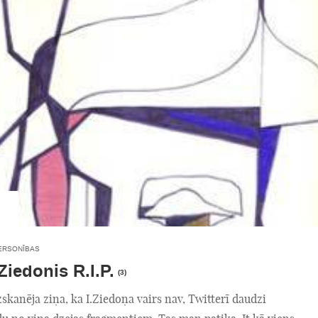
ERSONĪBAS
Ziedonis R.I.P.
(3)
zskanēja ziņa, ka I.Ziedoņa vairs nav, Twitterī daudzi