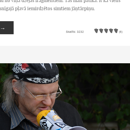
du no viņa dzejas fragmentiem. Tas man patika. It kā viens
snīgajā pļavā iemirdzētos simtiem jāņtārpiņu.
→
Skatīts: 3232
(6)