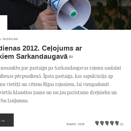
»
PASĀKUMI
dienas 2012. Ceļojums ar
ekiem Sarkandaugavā
(1)
k nosauktu par pastaigu pa Sarkandaugavas rajonu saulaini
tdienas pēcpusdienā. Īpaša pastaiga, kas sapulcināja ap
 no vietējā un citiem Rīgas rajoniem, lai vienpadsmit
vietās klausītos jauno un nu jau pazīstamo dzejnieku un
rbu lasījumus.
→
Skatīts: 1536
(3)