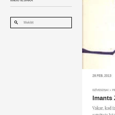
IINUU IESAKA
28.FEB, 2013
DZĪVESZIŅAI
»
P
Imants 
Vakar, kad i