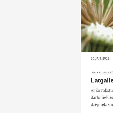
20.JAN, 2012
DZĪVESZIŅAI
»
L
Latgali
Ar šo rakstu
darbiniekiem
dzejniekiem