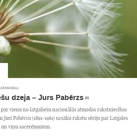
ASĀMGABALI
ešu dzeja – Jurs Pabērzs
(2)
 par vienu no latgaliešu nacionālās atmodas rakstniecības
 Juri Pabērzu (1891-1961) uzsāku rakstu sēriju par Latgales
 un viņu sacerējumiem.