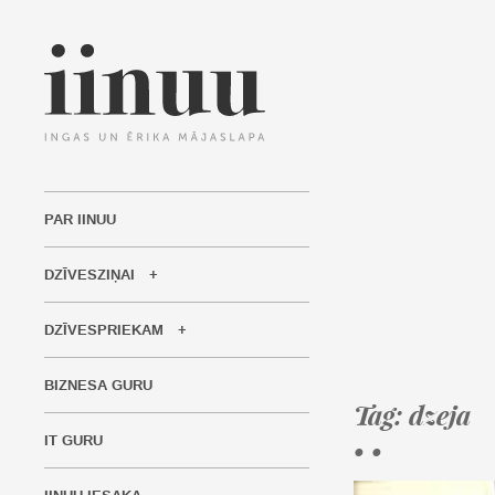
PAR IINUU
DZĪVESZIŅAI
DZĪVESPRIEKAM
BIZNESA GURU
Tag: dzeja
IT GURU
• •