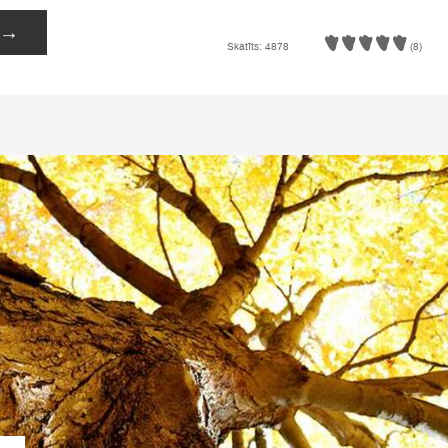
→
Skatīts: 4878
(8)