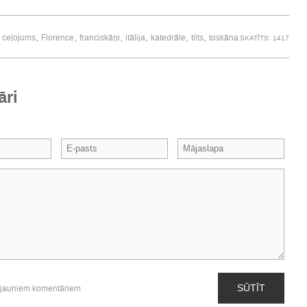
,
,
,
,
,
,
,
ceļojums
Florence
franciskāņi
itālija
katedrāle
tilts
toskāna
SKATĪTS: 1417
āri
SŪTĪT
 jauniem komentāriem