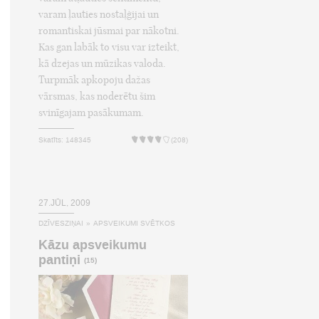
varam ļauties nostaļģijai un
romantiskai jūsmai par nākotni.
Kas gan labāk to visu var izteikt,
kā dzejas un mūzikas valoda.
Turpmāk apkopoju dažas
vārsmas, kas noderētu šim
svinīgajam pasākumam.
Skatīts: 148345
(208)
27.JŪL, 2009
DZĪVESZIŅAI
»
APSVEIKUMI SVĒTKOS
Kāzu apsveikumu
pantiņi
(15)