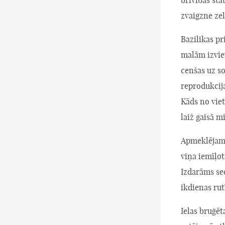
zvaigzne zel
Bazilikas pr
malām izviet
cenšas uz s
reprodukcija
Kāds no viet
laiž gaisā m
Apmeklējam 
viņa iemīļot
Izdarāms se
ikdienas rut
Ielas bruģēt