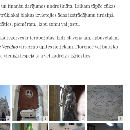
ā un finanšu darījumos nodrošināta. Laikam tāpēc cūkas
trūklakai blakus izvietojies ādas izstrādājumu tirdziņš,
dāties, piemēram, labu somu vai jostu.
ka rezerves ir ierobežotas. Līdz slavenajam, apbūvētajam
 Vecchio
virs Arno upītes netiekam. Florencē vēl būtu ko
c vienīgā iespēja tajā vēl kādreiz atgriezties.
1
2
3
4