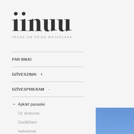
PAR IINUU
DZĪVESZIŅAI
DZĪVESPRIEKAM
Apkārt pasaulei
Uz skatuves
Gardēžiem
Iedvesmai