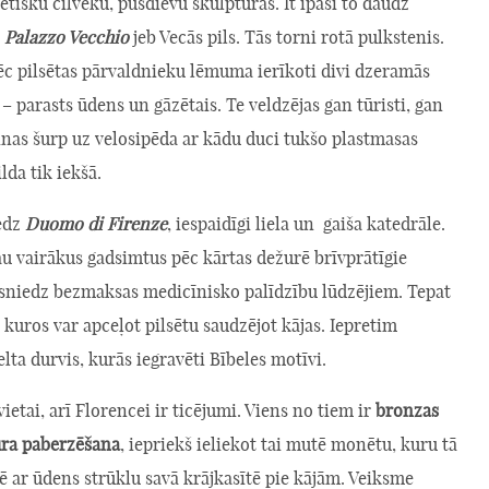
ētisku cilvēku, pusdievu skulptūras. It īpaši to daudz
e
Palazzo Vecchio
jeb Vecās pils. Tās torni rotā pulkstenis.
ēc pilsētas pārvaldnieku lēmuma ierīkoti divi dzeramās
– parasts ūdens un gāzētais. Te veldzējas gan tūristi, gan
inas šurp uz velosipēda ar kādu duci tukšo plastmasas
lda tik iekšā.
redz
Duomo di Firenze
, iespaidīgi liela un gaiša katedrāle.
au vairākus gadsimtus pēc kārtas dežurē brīvprātīgie
 sniedz bezmaksas medicīnisko palīdzību lūdzējiem. Tepat
, kuros var apceļot pilsētu saudzējot kājas. Iepretim
elta durvis, kurās iegravēti Bībeles motīvi.
vietai, arī Florencei ir ticējumi. Viens no tiem ir
bronzas
ra paberzēšana
, iepriekš ieliekot tai mutē monētu, kuru tā
zē ar ūdens strūklu savā krājkasītē pie kājām. Veiksme