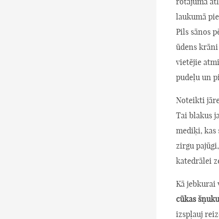
rotājumā atl
laukumā pi
Pils sānos p
ūdens krāni 
vietējie atm
pudeļu un pi
Noteikti jā
Tai blakus j
mediķi, kas
zirgu pajūgi
katedrālei z
Kā jebkurai 
cūkas šņuku
izspļauj rei