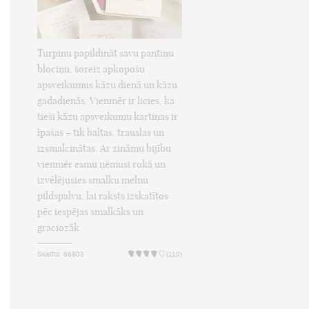
Turpinu papildināt savu pantiņu
blociņu, šoreiz apkopošu
apsveikumus kāzu dienā un kāzu
gadadienās. Vienmēr ir licies, ka
tieši kāzu apsveikumu kartiņas ir
īpašas – tik baltas, trauslas un
izsmalcinātas. Ar zināmu bijību
vienmēr esmu ņēmusi rokā un
izvēlējusies smalku melnu
pildspalvu, lai raksts izskatītos
pēc iespējas smalkāks un
graciozāk.
Skatīts: 66803
(110)