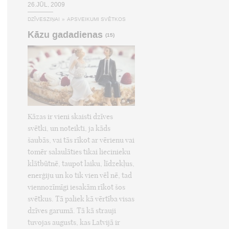
26.JŪL, 2009
DZĪVESZIŅAI
»
APSVEIKUMI SVĒTKOS
Kāzu gadadienas
(15)
Kāzas ir vieni skaisti dzīves
svētki, un noteikti, ja kāds
šaubās, vai tās rīkot ar vērienu vai
tomēr salaulāties tikai liecinieku
klātbūtnē, taupot laiku, līdzekļus,
enerģiju un ko tik vien vēl nē, tad
viennozīmīgi iesakām rīkot šos
svētkus. Tā paliek kā vērtība visas
dzīves garumā. Tā kā strauji
tuvojas augusts, kas Latvijā ir