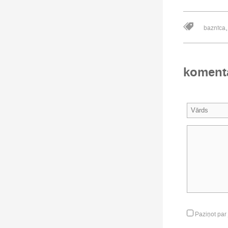
baznīca
koment
Paziņot par