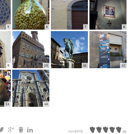
5
6
7
8
9
10
11
12
13
14
NOVĒRTĒ:
(
3
)