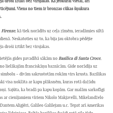
a droši iztikt bez virsjakas. Kā jebkurai vietai, arī
 ticējumi. Viens no tiem ir bronzas cūkas šņukura
.
b
Firenze
, kā tiek norādīts uz ceļa zīmēm, ieradāmies siltā
dienā. Neskatoties uz to, ka bija jau oktobra pēdējie
ja droši iztikt bez virsjakas.
vietējās gides pavadībā sākām no
Basilica di Santa Croce
,
 no lielākajām franciskāņu baznīcām. Gide norādīja uz
 simbolu – divām sakrustotām rokām virs krusta. Bazilikas
ski visa noklāta ar kapu plāksnēm, kuras rotā dažādu
oņi. Sajūta, ka bradā pa kapu kopām. Gar malām sarkofāgi
as ar cienījamiem vīriem Nikolo Makjavelli, Mikelandželo
Dantem Aligjēri, Galileo Galilejam u.c. Tepat arī Amerikas
ujas līdziniece. Baltās bazilikas fasādi rotā zila jūdu