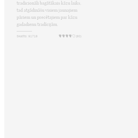
tradicionāli bagātākais kāzu laiks,
tad atgādināšu visiem jaunajiem
pāriem un precētajiem par kāzu
gadadienu tradīcijām.
Skatīts: 91718
(80)