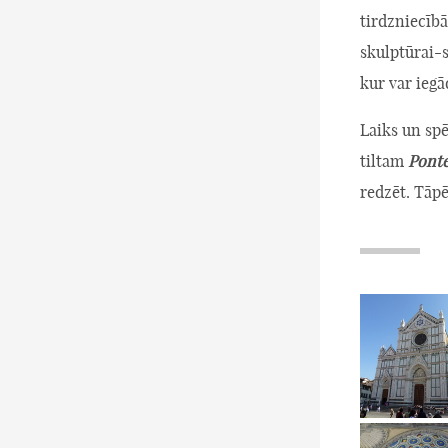
tirdzniecīb
skulptūrai-s
kur var iegā
Laiks un spē
tiltam
Ponte
redzēt. Tāpē