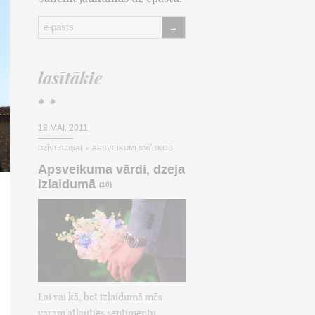
→
lasītākie
• •
18.MAI, 2011
DZĪVESZIŅAI
»
APSVEIKUMI SVĒTKOS
Apsveikuma vārdi, dzeja
izlaidumā
(10)
Lai vai kā, bet izlaidumā mēs
varam atļauties sentimentu,