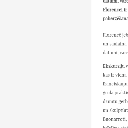
datumi, varēj
Florencei ir
paberzēšana
Florencē je
un saulainā 
datumi, varē
Ekskursiju 
kas ir viena
franciskāņu
grīda prakti
dzimtu ģerb
un skulptūr
Buonarroti, 
brīvības stat