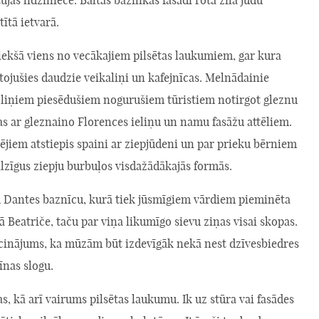
tītā ietvarā.
iekšā viens no vecākajiem pilsētas laukumiem, gar kura
ojušies daudzie veikaliņi un kafejnīcas. Melnādainie
oliņiem piesēdušiem nogurušiem tūristiem notirgot gleznu
s ar gleznaino Florences ieliņu un namu fasāžu attēliem.
ējiem atstiepis spaini ar ziepjūdeni un par prieku bērniem
ilzīgus ziepju burbuļos visdažādākajās formās.
Dantes baznīcu, kurā tiek jūsmīgiem vārdiem pieminēta
ā Beatriče, taču par viņa likumīgo sievu ziņas visai skopas.
cinājums, ka mūzām būt izdevīgāk nekā nest dzīvesbiedres
īnas slogu.
as, kā arī vairums pilsētas laukumu. Ik uz stūra vai fasādes