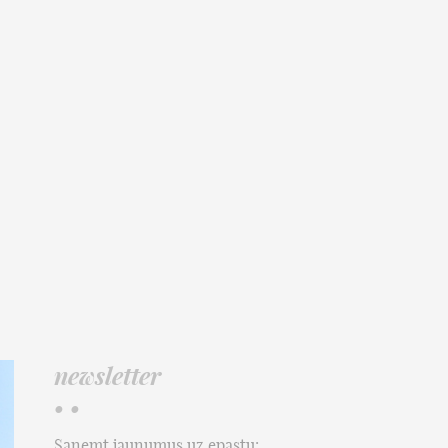
newsletter
• •
Saņemt jaunumus uz epastu: