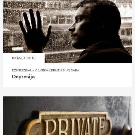
03.MAR, 2010
DZĪVESZIŅAI
»
CILVĒKA ĶERMENIS UN DABA
Depresija