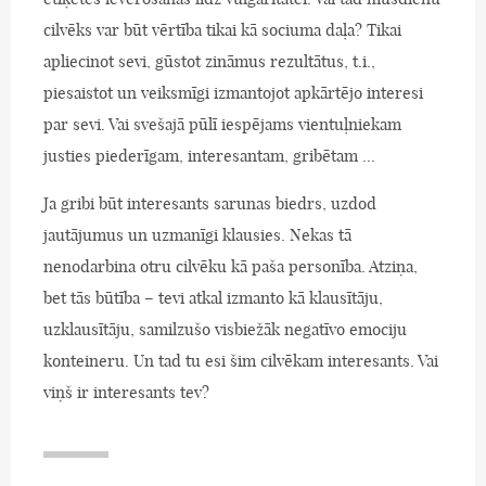
cilvēks var būt vērtība tikai kā sociuma daļa? Tikai
apliecinot sevi, gūstot zināmus rezultātus, t.i.,
piesaistot un veiksmīgi izmantojot apkārtējo interesi
par sevi. Vai svešajā pūlī iespējams vientuļniekam
justies piederīgam, interesantam, gribētam ...
Ja gribi būt interesants sarunas biedrs, uzdod
jautājumus un uzmanīgi klausies. Nekas tā
nenodarbina otru cilvēku kā paša personība. Atziņa,
bet tās būtība – tevi atkal izmanto kā klausītāju,
uzklausītāju, samilzušo visbiežāk negatīvo emociju
konteineru. Un tad tu esi šim cilvēkam interesants. Vai
viņš ir interesants tev?