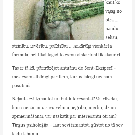
kaut ko
vajag no
otra ...
naudu,
seksu,
atzinību, ievērību, palīdzību ... Ārkārtīgi vienkārša
formula, bet tikai tagad to esmu atskārtusi tik skaudri.
Tas ir tā kā, pārfrāzējot Antuānu de Sent-Ekziperī -
mēs esam atbildīgi par tiem, kurus laicīgi neesam
pasūtījuši.
Neļaut sevi izmantot un būt interesantai? Vai cilvēku,
kuru neizmanto savu vēlmju, iegribu, mērķu, dziņu
apmierināšanai, var uzskatīt par interesantu otram?
Tirgus psiholoģija – ļaut sevi izmantot, gūstot no tā sev
kādu labumu.