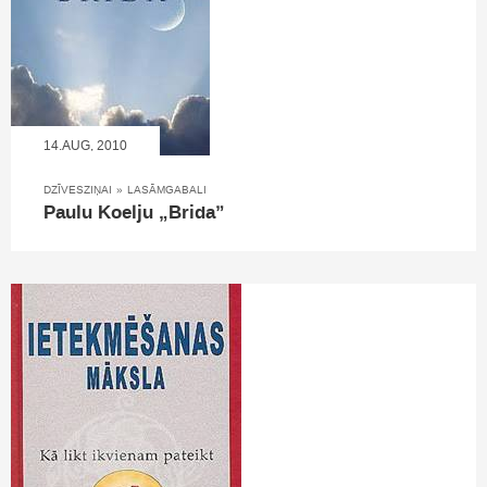
14.AUG, 2010
DZĪVESZIŅAI
»
LASĀMGABALI
Paulu Koelju „Brida”