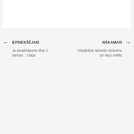
←
→
IEPRIEKŠĒJAIS
NĀKAMAIS
Ja atvaļinājums tikai 2
Vispārējie latviešu dziesmu
dienas... I daļa
un deju svētki