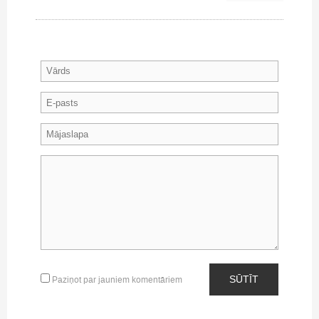
SŪTĪT
Paziņot par jauniem komentāriem