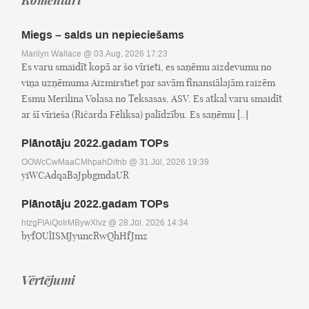
Miegs – salds un nepieciešams
Marilyn Wallace
@ 03.Aug, 2026 17:23
Es varu smaidīt kopā ar šo vīrieti, es saņēmu aizdevumu no
viņa uzņēmuma Aizmirstiet par savām finansiālajām raizēm
Esmu Merilina Volasa no Teksasas, ASV. Es atkal varu smaidīt
ar šī vīrieša (Ričarda Fēliksa) palīdzību. Es saņēmu [..]
Plānotāju 2022.gadam TOPs
OOWcCwMaaCMhpahDifnb
@ 31.Jūl, 2026 19:39
yiWCAdqaBaJpbgmdaUR
Plānotāju 2022.gadam TOPs
htzgFIAiQoIrMBywXlvz
@ 28.Jūl, 2026 14:34
byfOUlISMJyuncRwQhHfJmz
Vērtējumi