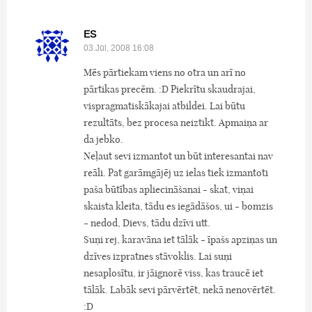
ES
03.Jūl, 2008 16:08
Mēs pārtiekam viens no otra un arī no
pārtikas precēm. :D Piekrītu skaudrajai,
vispragmatiskākajai atbildei. Lai būtu
rezultāts, bez procesa neiztikt. Apmaiņa ar
da jebko.
Neļaut sevi izmantot un būt interesantai nav
reāli. Pat garāmgājēj uz ielas tiek izmantoti
paša būtības apliecināšanai - skat, viņai
skaista kleita, tādu es iegādāšos, ui - bomzis
- nedod, Dievs, tādu dzīvi utt.
Suņi rej, karavāna iet tālāk - īpašs apziņas un
dzīves izpratnes stāvoklis. Lai suņi
nesaplosītu, ir jāignorē viss, kas traucē iet
tālāk. Labāk sevi pārvērtēt, nekā nenovērtēt.
:D