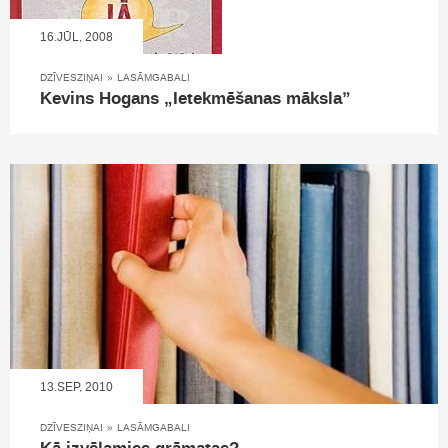
16.JŪL, 2008
DZĪVESZIŅAI
»
LASĀMGABALI
Kevins Hogans „Ietekmēšanas māksla”
13.SEP, 2010
DZĪVESZIŅAI
»
LASĀMGABALI