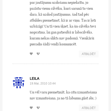
par jautājumu uzdošanu nepiekrītu, jo
pazīstu vienu cilvēku, kurš sarunā to vien
dara, kā uzdod jautājumus, šad tad pēc
atbildes piemetinot, kā ir ar viņu. Tas ir ļoti
uzbāzīgi! Un tā vien šķiet, ka šis cilvēks tevi
nopratina, lai gan patiesībā ir labscilvēks,
kuram nekas slikts nav padomā. Vienkārši
pieradis šādā veidā komunicēt.
ATBILDĒT
LEILA
19.Mai, 2010 10:44
Un vēl varu piemetināt, ka citu izmantošana
nav izmantošana, ja no tā labumu gūst abi.:)
ATBILDĒT