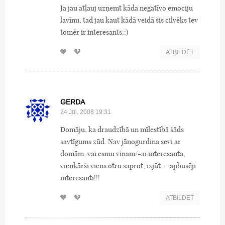
Ja jau atļauj uzņemt kāda negatīvo emociju
lavīnu, tad jau kaut kādā veidā šis cilvēks tev
tomēr ir interesants.:)
ATBILDĒT
GERDA
24.Jūl, 2008 19:31
Domāju, ka draudzībā un mīlestībā šāds
savtīgums zūd. Nav jānogurdina sevi ar
domām, vai esmu viņam/-ai interesanta,
vienkārši viens otru saprot, izjūt ... apbusēji
interesanti!!!
ATBILDĒT