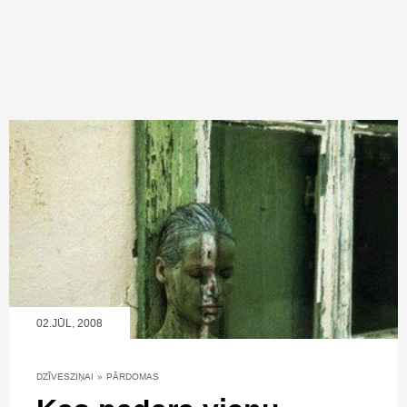
02.JŪL, 2008
DZĪVESZIŅAI
»
PĀRDOMAS