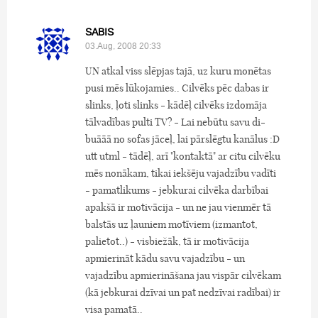
SABIS
03.Aug, 2008 20:33
UN atkal viss slēpjas tajā, uz kuru monētas
pusi mēs lūkojamies.. Cilvēks pēc dabas ir
slinks, ļoti slinks - kādēļ cilvēks izdomāja
tālvadības pulti TV? - Lai nebūtu savu di-
buāāā no sofas jāceļ, lai pārslēgtu kanālus :D
utt utml - tādēļ, arī "kontaktā" ar citu cilvēku
mēs nonākam, tikai iekšēju vajadzību vadīti
- pamatlikums - jebkurai cilvēka darbībai
apakšā ir motivācija - un ne jau vienmēr tā
balstās uz ļauniem motīviem (izmantot,
palietot..) - visbiežāk, tā ir motivācija
apmierināt kādu savu vajadzību - un
vajadzību apmierināšana jau vispār cilvēkam
(kā jebkurai dzīvai un pat nedzīvai radībai) ir
visa pamatā..