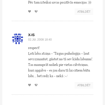
Pēc tam izteiksi savas pozitīvās emocijas :)))
ATBILDĒT
X-IS
02.Jūl, 2008 18:40
respect!
Ļoti laba atziņa - "Tirgus psiholoģija – ļaut
sevi izmantot, gūstot no tā sev kādu labumu".
Tas manuprāt noliek pie vietas cilvēciņus,
kuri apgalvo - es jau daru tā lai citiem būtu
labi.., bet redz ka - nekā :-/
ATBILDĒT