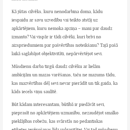
Kā jūtas cilvēks, kuru nenodarbina doma, kādu
iespaidu ar savu uzvedību vai teikto atstāj uz
apkārtējiem, kuru nemoka apziņa – mani par daudz
izmanto? Vai vispār ir tādi cilvēki, kuri brīvi no
aizspriedumiem par pašvērtības noteikšanu? Tajā pašā
laikā saglabājot objektivitāti, nepārvērtējot sevi.
Mūsdienu darba tirgū daudz cilvēku ar lielām
ambīcijām un mazas varēšanas, taču ne mazums tādu,
kas mazvērtības dēļ sevi nevar pierādīt un tik gaida, ka
kāds iecels viņu saulītē.
Būt kādam interesantam, būtībā ir piedāvāt sevi,
pieprasīt no apkārtējiem uzmanību, nezaudējot smalko
pieklājības robežu, kas svārstās no pedantiskas
etiķetes ievērošanas līdz vulgaritātei. Vai tad mūsdienu