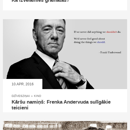
Kā izvēlamies grāmatas?
10.APR, 2016
DZĪVESZIŅAI
»
KINO
Kāršu namiņš: Frenka Andervuda sulīgākie
teicieni