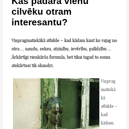
Kas padara vienu
cilvēku otram
interesantu?
Vispragmatiskākā atbilde – kad kādam kaut ko vajag no
otra ... naudu, seksu, atzinību, ievērību, palīdzību ...
Ārkārtīgi vienkārša formula, bet tikai tagad to esmu
atskārtusi tik skaudri.
Visprag
matiskā
kā
atbilde –
kad
kādam