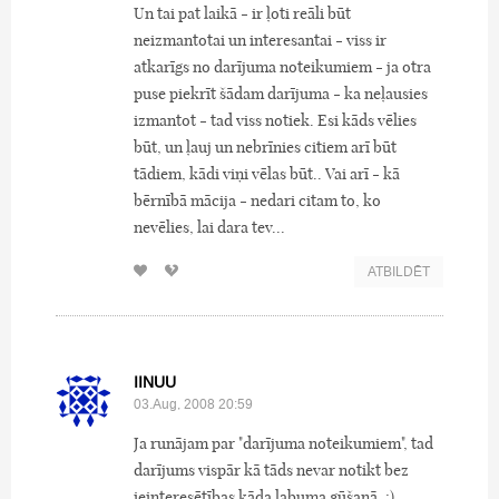
Un tai pat laikā - ir ļoti reāli būt
neizmantotai un interesantai - viss ir
atkarīgs no darījuma noteikumiem - ja otra
puse piekrīt šādam darījuma - ka neļausies
izmantot - tad viss notiek. Esi kāds vēlies
būt, un ļauj un nebrīnies citiem arī būt
tādiem, kādi viņi vēlas būt.. Vai arī - kā
bērnībā mācija - nedari citam to, ko
nevēlies, lai dara tev...
ATBILDĒT
IINUU
03.Aug, 2008 20:59
Ja runājam par "darījuma noteikumiem", tad
darījums vispār kā tāds nevar notikt bez
ieinteresētības kāda labuma gūšanā. :)