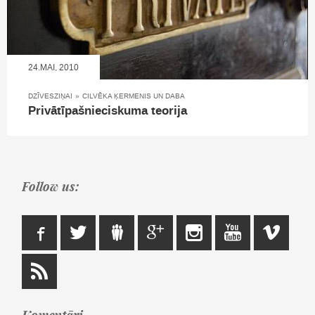
24.MAI, 2010
DZĪVESZIŅAI
»
CILVĒKA ĶERMENIS UN DABA
Privātīpašnieciskuma teorija
Follow us:
Komentāri