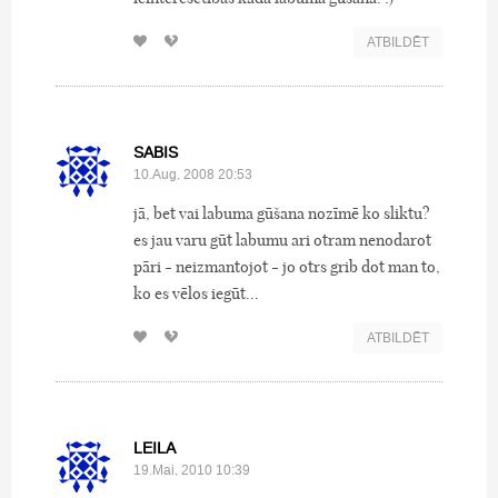
ATBILDĒT
SABIS
10.Aug, 2008 20:53
jā, bet vai labuma gūšana nozīmē ko sliktu?
es jau varu gūt labumu ari otram nenodarot
pāri - neizmantojot - jo otrs grib dot man to,
ko es vēlos iegūt...
ATBILDĒT
LEILA
19.Mai, 2010 10:39