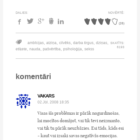
DALIES:
NOVĒRTĒ:
(
26
)
,
,
,
,
,
ambīcijas
atziņa
cilvēks
darba tirgus
dziņas
SKATĪTS:
6193
,
,
,
,
etiķete
nauda
pašvērtība
psiholoģija
sekss
komentāri
VAKARS
02.Jūl, 2008 18:35
Visas šīs problēmas ir pārāk nogurdinošas,
lai mocītos domājot, vai tik tevi neizmanto,
vai tik tu pārāk neuzbāzies. Esi tāds, kāds esi
- kaut vai izsaki savas negatīvās emocijas.