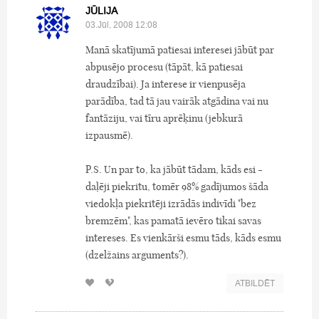
JŪLIJA
03.Jūl, 2008 12:08
Manā skatījumā patiesai interesei jābūt par
abpusējo procesu (tāpāt, kā patiesai
draudzībai). Ja interese ir vienpusēja
parādība, tad tā jau vairāk atgādina vai nu
fantāziju, vai tīru aprēķinu (jebkurā
izpausmē).
P.S. Un par to, ka jābūt tādam, kāds esi -
daļēji piekritu, tomēr 98% gadījumos šāda
viedokļa piekritēji izrādās indivīdi "bez
bremzēm", kas pamatā ievēro tikai savas
intereses. Es vienkārši esmu tāds, kāds esmu
(dzelžains arguments?).
ATBILDĒT